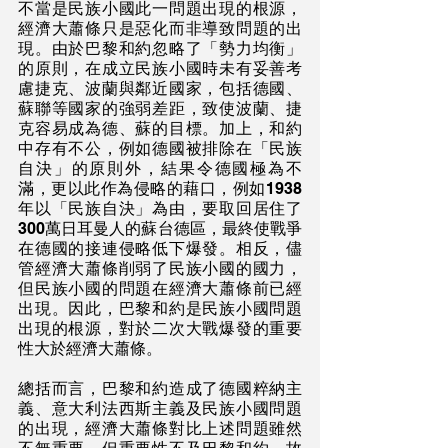
不當是民族小國此一問題出現的根源，
經濟大蕭條只是惡化而非導致問題的出
現。由於巴黎和約忽略了「勢力均衡」
的原則，在成立民族小國時未有妥善考
慮捷克、波蘭與鄰近國家，包括德國、
蘇聯等國家的強弱差距，致使波蘭、捷
克容易成為德、蘇的目標。加上，和約
中存有不公，例如德國被排除在「民族
自決」的原則外，結果令德國極為不
滿，更以此作為侵略的藉口，例如1938
年以「民族自決」為由，要取回居住了
300萬日耳曼人的蘇台德區，最終使戰爭
在德國的接連侵略低下爆發。相反，儘
管經濟大蕭條削弱了民族小國的國力，
但民族小國的問題在經濟大蕭條前已經
出現。因此，巴黎和約是民族小國問題
出現的根源，對於二次大戰爆發的重要
性大於經濟大蕭條。
總括而言，巴黎和約造成了德國粹納主
義、意大利法西斯主義及民族小國問題
的出現，經濟大蕭條對比上述問題雖然