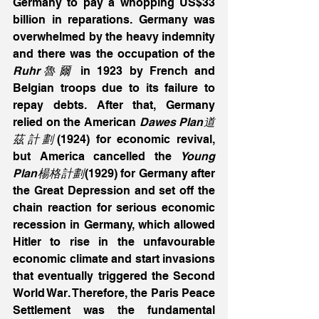
Germany to pay a whopping US$33 
billion in reparations. Germany was 
overwhelmed by the heavy indemnity 
and there was the occupation of the 
Ruhr魯爾
 in 1923 by French and 
Belgian troops due to its failure to 
repay debts. After that, Germany 
relied on the American 
Dawes Plan道
茲計劃
(1924) for economic revival, 
but America cancelled the 
Young 
Plan楊格計劃
(1929) for Germany after 
the Great Depression and set off the 
chain reaction for serious economic 
recession in Germany, which allowed 
Hitler to rise in the unfavourable 
economic climate and start invasions 
that eventually triggered the Second 
World War. Therefore, the Paris Peace 
Settlement was the fundamental 