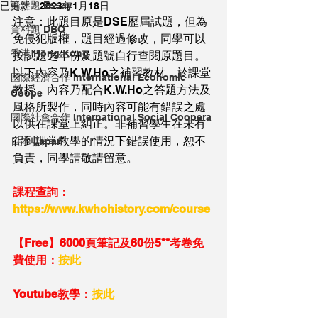
論述題 Essay
已更新：
2023年1月18日
注意：此題目原是DSE歷屆試題，但為
資料題 DBQ
免侵犯版權，題目經過修改，同學可以
香港 Hong Kong
按試題之年份及題號自行查閱原題目。
以下內容乃K.W.Ho之補習教材，於課堂
國際經濟合作 International Economic
教授，內容乃配合K.W.Ho之答題方法及
Coope
風格所製作，同時內容可能有錯誤之處
國際社會合作 International Social Coopera
以供在課堂上糾正。非補習學生在未有
得到課堂教學的情況下錯誤使用，恕不
日本 Japan
負責，同學請敬請留意。
課程查詢：
https://www.kwhohistory.com/course
【Free】6000頁筆記及60份5**考卷免
費使用：
按此
Youtube教學：
按此