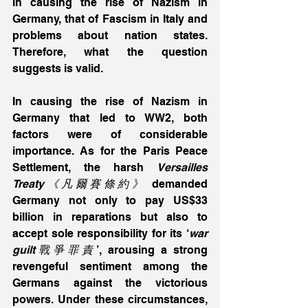
in causing the rise of Nazism in 
Germany, that of Fascism in Italy and 
problems about nation states. 
Therefore, what the question 
suggests is valid.
In causing the rise of Nazism in 
Germany that led to WW2, both 
factors were of considerable 
importance. As for the Paris Peace 
Settlement, the harsh 
Versailles 
Treaty《凡爾賽條約》
 demanded 
Germany not only to pay US$33 
billion in reparations but also to 
accept sole responsibility for its ‘
war 
guilt戰爭罪責
’, arousing a strong 
revengeful sentiment among the 
Germans against the victorious 
powers. Under these circumstances, 