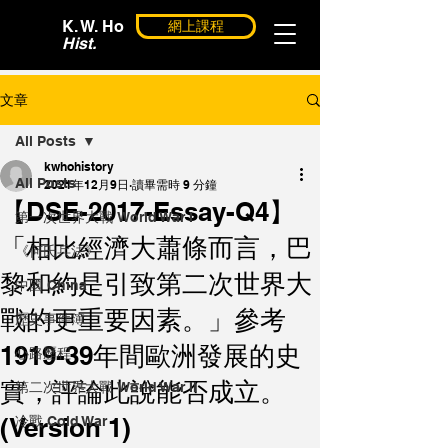
K. W. Ho
網上課程
Hist.
文章
All Posts
kwhohistory
All Posts
2021年12月9日
讀畢需時 9 分鐘
【DSE-2017-Essay-Q4】
第一次世界大戰 World War I
「相比經濟大蕭條而言，巴
《何氏兵法》
黎和約是引致第二次世界大
中國 China
戰的更重要因素。」參考
歷史事件簿
1919-39年間歐洲發展的史
心路歷程
實，評論此說能否成立。
第二次世界大戰 World War II
(Version 1)
冷戰 Cold War