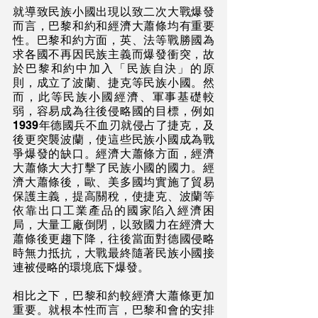
就導致民族小國出現以致二次大戰爆發
而言，巴黎和約和經濟大蕭條均有重要
性。巴黎和約方面，英、法等戰勝國為
求各國不再因民族主義而爆發衝突，故
於巴黎和約中加入「民族自決」的原
則，成立了波蘭、捷克等民族小國。然
而，此等民族小國經濟、軍事基礎較
弱，容易成為往後侵略國的目標，例如
1939年德國兵不血刃就侵占了捷克，及
後更突襲波蘭，使這些民族小國成為戰
爭爆發的缺口。經濟大蕭條方面，經濟
大蕭條大大打擊了民族小國的國力。經
濟大蕭條後，歐、美多國均實施了貿易
保護主義，提高關稅，使捷克、波蘭等
依靠出口工業產品的國家陷入經濟困
局，大量工廠倒閉，以致國力在經濟大
蕭條後更趨下降，往後當面對德國侵略
時無力抵抗，大戰最終隨著民族小國接
連被侵略的環境底下爆發。
相比之下，巴黎和約較經濟大蕭條更加
重要。就根本性而言，巴黎和會的安排