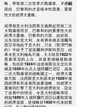
略，導致第二次世界大戰爆發。 // 
小結
因此，巴黎和約才是根本性因素，重要
性大於經濟大蕭條。
就導致意大利法西斯主義興起而致二次
大戰爆發而言，巴黎和約的重要性大於
經濟大蕭條。巴黎和約方面，由於英、
法失信於意大利，未有將阜姆及達爾馬
西亞等地給予意大利，只在《聖澤門條
約》中給予了提洛爾和伊斯特里亞，結
果令意大利極為不滿，大大助長1922年
墨索里尼的上台，其後更積極發動侵
略，包括於1924年迫使南斯拉夫交出阜
姆及1939年出兵入侵阿爾巴尼亞，成為
二次大戰爆發的侵略國之一。經濟大蕭
條方面，法西斯意大利原本於1926年後
因經濟有所改善而放棄侵略，但經濟大
蕭條則打擊了意大利的經濟狀況，惡化
了改善中的情況，令意大利侵略再現，
例如1939年入侵阿爾巴尼亞以攫取當地
的經濟資源，使侵略於1930年代末頻繁