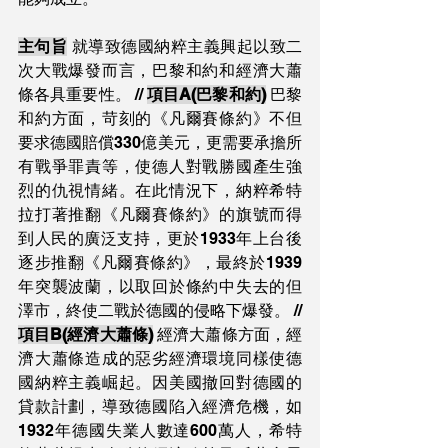
主句旨
 就導致德國納粹主義興起以致二
次大戰爆發而言，巴黎和約和經濟大蕭
條各具重要性。 // 
項目A(巴黎和約)
 巴黎
和約方面，苛刻的《凡爾賽條約》不但
要求德國賠償330億美元，更需要承擔所
有戰爭罪責等，使德人對戰勝國產生強
烈的仇視情緒。在此情況下，納粹希特
拉打著推翻《凡爾賽條約》的旗號而得
到人民的廣泛支持，更於1933年上台後
逐步推翻《凡爾賽條約》，最終於1939
年突襲波蘭，以取回於條約中失去的但
澤市，終使二戰於德國的侵略下爆發。 // 
項目B(經濟大蕭條)
 經濟大蕭條方面，經
濟大蕭條造成的惡劣經濟環境同樣使德
國納粹主義崛起。因美國撤回對德國的
貸款計劃，導致德國陷入經濟危機，如
1932年德國失業人數達600萬人，希特