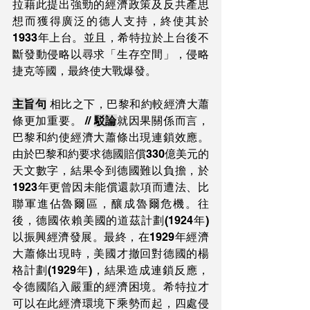
拉藉此提出強勁的經濟政策及反共產思
想而獲得廣泛的德人支持，終使其於
1933年上台。並且，希特拉於上台後不
斷發動侵略以尋求「生存空間」，侵略
捷克等國，最終使大戰爆發。
主旨句
 相比之下，巴黎和約較經濟大蕭
條更加重要。 // 
駁論
就因果關係而言，
巴黎和約使經濟大蕭條出現連鎖效應。
由於巴黎和約要求德國賠償330億美元的
天文數字，結果令到德國難以負擔，於
1923年更曾因未能償還款項而遭法、比
聯軍進佔魯爾區，釀成魯爾危機。往
後，德國依賴美國的道茲計劃(1924年)
以振興經濟發展。最終，在1929年經濟
大蕭條出現時，美國才撤回對德國的楊
格計劃(1929年)，結果造成連鎖反應，
令德國陷入嚴重的經濟困境。希特拉才
可以在此經濟環境下乘勢而起，四處侵