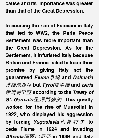
cause and its importance was greater 
than that of the Great Depression.
In causing the rise of Fascism in Italy 
that led to WW2, the Paris Peace 
Settlement was more important than 
the Great Depression. As for the 
Settlement, it infuriated Italy because 
Britain and France failed to keep their 
promise by giving Italy not the 
guaranteed
 Fiume阜姆
 and 
Dalmatia
達爾馬西亞
 but 
Tyrol提洛爾
 and 
Istria
伊斯特里亞
 according to the
 Treaty of 
St. Germain聖澤門條約
. This greatly 
worked for the rise of Mussolini in 
1922, who displayed his aggression 
by forcing 
Yugoslavia南斯拉夫
 to 
cede Fiume in 1924 and invading 
Albania阿爾巴尼亞
 in 1939, and Italy 