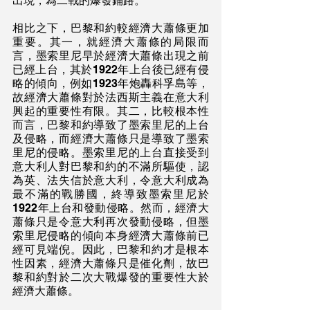
出現，為二戰的爆發鋪路。
相比之下，巴黎和約較經濟大蕭條更加
重要。其一，就經濟大蕭條的局限而
言，墨索里尼早於經濟大蕭條出現之前
已經上台，其於1922年上台後已經有侵
略的傾向，例如1923年炮轟科孚島等，
故經濟大蕭條對於法西斯主義在意大利
興起的重要性有限。其二，比較根本性
而言，巴黎和約導致了墨索里尼的上台
及侵略，而經濟大蕭條只是導致了墨索
里尼的侵略。墨索里尼的上台直接受到
意大利人對巴黎和約的不滿所驅使，認
為英、法失信於意大利，令意大利成為
最不滿的戰勝國，終導致墨索里尼於
1922年上台和發動侵略。然而，經濟大
蕭條只是令意大利再次發動侵略，但墨
索里尼侵略的傾向本身經濟大蕭條前已
經可見端倪。因此，巴黎和約才是根本
性因素，經濟大蕭條只是催化劑，故巴
黎和約對於二次大戰爆發的重要性大於
經濟大蕭條。