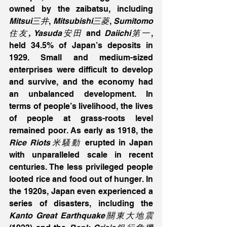
owned by the zaibatsu, including 
Mitsui三井
, 
Mitsubishi三菱
, 
Sumitomo
住友, Yasuda安田
 and 
Daiichi第一
, 
held 34.5% of Japan’s deposits in 
1929. Small and medium-sized 
enterprises were difficult to develop 
and survive, and the economy had 
an unbalanced development. In 
terms of people’s livelihood, the lives 
of people at grass-roots level 
remained poor. As early as 1918, the
Rice Riots米騷動
 erupted in Japan 
with unparalleled scale in recent 
centuries. The less privileged people 
looted rice and food out of hunger. In 
the 1920s, Japan even experienced a 
series of disasters, including the 
Kanto Great Earthquake關東大地震