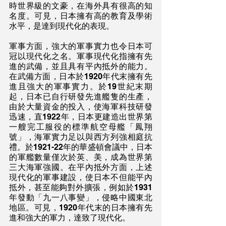
時世界級的文豪，在海外具有很高的知
名度。可見，日本擁有高的教育及學術
水平，是達到現代化的表現。
軍事方面，強大的軍事實力也令日本可
冠以現代化之名。軍事現代化指擁有先
進的武備，並且具有平內抵外的能力。
在武備方面，日本於1920年代末擁有先
進且強大的軍事實力。於19世紀末期
起，日本已自行研發先進艦隻的生產，
由於大量資金的投入，使海軍科技研發
迅速，直1922年，日本更建造出世界第
一艘完工服役的標準航空母艦「鳳翔
號」，海軍實力足以與西方列強相庭抗
禮。於1921-22年的華盛頓會議中，日本
的軍艦數量僅次於英、美，成為世界第
三大海軍強國。在平內抵外方面，上述
現代化的軍事建設，使日本不但能平內
抵外，甚至能夠對外擴張，例如於1931
年發動「九一八事變」，侵略中國東北
地區。可見，1920年代末的日本擁有先
進和強大的軍力，達致了現代化。