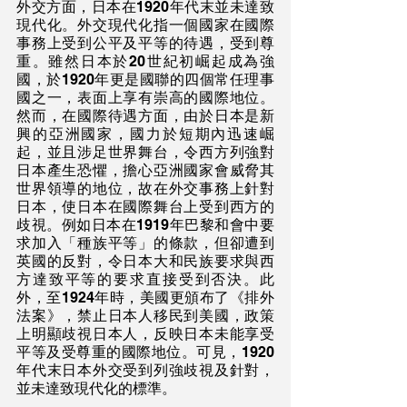
外交方面，日本在1920年代末並未達致
現代化。外交現代化指一個國家在國際
事務上受到公平及平等的待遇，受到尊
重。雖然日本於20世紀初崛起成為強
國，於1920年更是國聯的四個常任理事
國之一，表面上享有崇高的國際地位。
然而，在國際待遇方面，由於日本是新
興的亞洲國家，國力於短期內迅速崛
起，並且涉足世界舞台，令西方列強對
日本產生恐懼，擔心亞洲國家會威脅其
世界領導的地位，故在外交事務上針對
日本，使日本在國際舞台上受到西方的
歧視。例如日本在1919年巴黎和會中要
求加入「種族平等」的條款，但卻遭到
英國的反對，令日本大和民族要求與西
方達致平等的要求直接受到否決。此
外，至1924年時，美國更頒布了《排外
法案》，禁止日本人移民到美國，政策
上明顯歧視日本人，反映日本未能享受
平等及受尊重的國際地位。可見，1920
年代末日本外交受到列強歧視及針對，
並未達致現代化的標準。