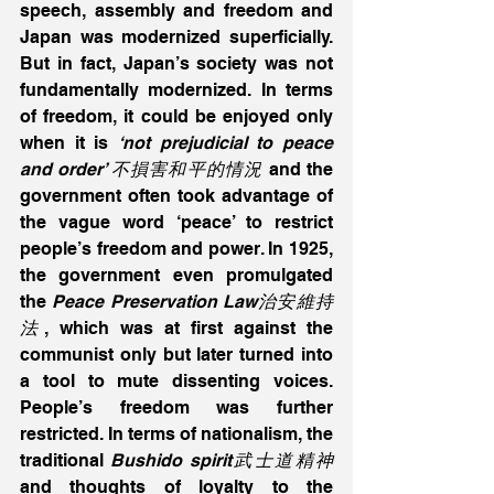
speech, assembly and freedom and 
Japan was modernized superficially. 
But in fact, Japan’s society was not 
fundamentally modernized. In terms 
of freedom, it could be enjoyed only 
when it is
 ‘not prejudicial to peace 
and order’ 不損害和平的情況
 and the 
government often took advantage of 
the vague word ‘peace’ to restrict 
people’s freedom and power. In 1925, 
the government even promulgated 
the 
Peace Preservation Law治安維持
法
, which was at first against the 
communist only but later turned into 
a tool to mute dissenting voices. 
People’s freedom was further 
restricted. In terms of nationalism, the 
traditional 
Bushido spirit武士道精神 
and thoughts of loyalty to the 