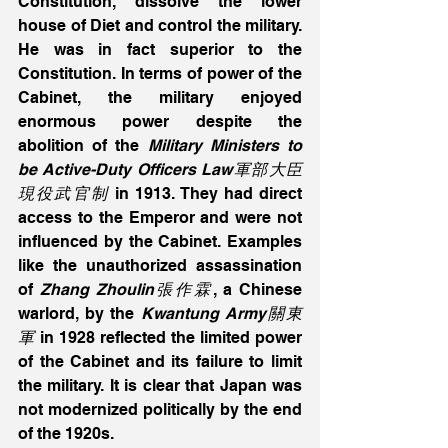
Constitution, dissolve the lower 
house of Diet and control the military. 
He was in fact superior to the 
Constitution. In terms of power of the 
Cabinet, the military enjoyed 
enormous power despite the 
abolition of the 
Military Ministers to 
be Active-Duty Officers Law軍部大臣
現役武官制
 in 1913. They had direct 
access to the Emperor and were not 
influenced by the Cabinet. Examples 
like the unauthorized assassination 
of 
Zhang Zhoulin張作霖
, a Chinese 
warlord, by the 
Kwantung Army關東
軍
 in 1928 reflected the limited power 
of the Cabinet and its failure to limit 
the military. It is clear that Japan was 
not modernized politically by the end 
of the 1920s. 