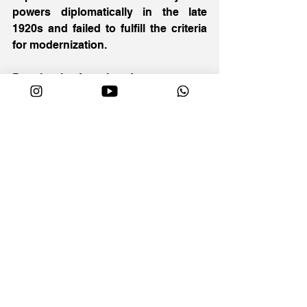
powers diplomatically in the late 
1920s and failed to fulfill the criteria 
for modernization. 
Despite the fact that Japan was not 
modernized in political, economic, 
social and diplomatic aspects, one 
should not ignore its modernized 
aspects. 
In educational aspect, Japan could 
be regarded as modernized because 
of its high educational standard. 
Educational modernization concerns 
high educational level and academic 
standard. In terms of educational 
level, Japan’s educational standard 
at that time was not only far ahead of 