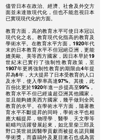
儘管日本在政治、經濟、社會及外交方
面並未達致現代化，但也不能忽視日本
已實現現代化的方面。
教育方面，高的教育水平可使日本冠以
現代化之名。教育現代化指高的教育及
學術水平。在教育水平方面，1920年代
末的日本教育水平不但冠絕亞洲，更能
媲美歐、美等西方國家，因日本早於19
世紀末已實行了強制性教育政策，至
1907年更將強制性教育的期限由4年提
昇為6年，大大提昇了日本受教育的人口
及水平，使入學率高達97%。其後，此
百份比更於1920年進一步提高至99%，
教育水平不但已經遠超亞洲其他國家，
並且能夠媲美西方國家，幾乎做到全民
教育的水平。在學術水平方面，隨著教
育水平不斷提昇的同時，學術水平也相
應大幅提昇，物理學﹑醫學﹑天文學等
範疇均活躍發展起來，如北里柴三郎及
野口英世就因醫學貢獻而被提名諾貝爾
學術獎，而森鷗外及夏目漱石也成為當