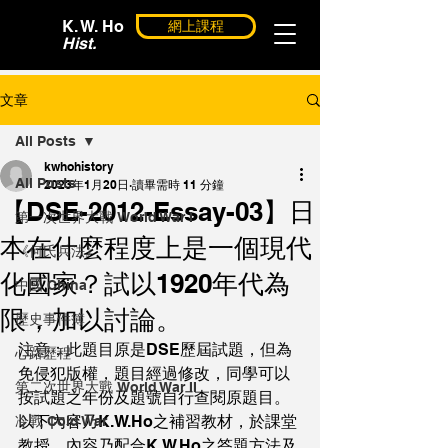
K. W. Ho
網上課程
Hist.
文章
All Posts
kwhohistory
All Posts
2023年1月20日
讀畢需時 11 分鐘
【DSE-2012-Essay-03】日
第一次世界大戰 World War I
本在什麼程度上是一個現代
《何氏兵法》
化國家？試以1920年代為
中國 China
限，加以討論。
歷史事件簿
注意：此題目原是DSE歷屆試題，但為
心路歷程
免侵犯版權，題目經過修改，同學可以
第二次世界大戰 World War II
按試題之年份及題號自行查閱原題目。
以下內容乃K.W.Ho之補習教材，於課堂
冷戰 Cold War
教授，內容乃配合K.W.Ho之答題方法及