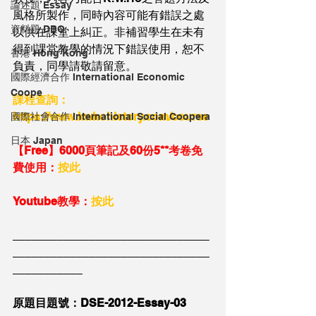
論述題 Essay
風格所製作，同時內容可能有錯誤之處
資料題 DBQ
以供在課堂上糾正。非補習學生在未有
得到課堂教學的情況下錯誤使用，恕不
香港 Hong Kong
負責，同學請敬請留意。
國際經濟合作 International Economic
Coope
課程查詢：
https://www.kwhohistory.com/course
國際社會合作 International Social Coopera
日本 Japan
【Free】6000頁筆記及60份5**考卷免
費使用：
按此
Youtube教學：
按此
_______________________________
_______________________________
___________
原題目題號：DSE-2012-Essay-03