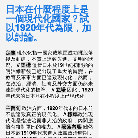
日本在什麼程度上是
一個現代化國家？試
以1920年代為限，加
以討論。
定義
 現代化指一國家或地區成功擺脫落
後及封建，本質上達致先進、文明的狀
況。 // 
架構
 儘管日本於19世紀初開始的
明治維新後已經出現了重大的轉變，在
教育及軍事方面已達致現代化，然而，
在政治、經濟、社會及外交方面仍然未
達到現代化的標準。 // 
立場
 因此，1920
年代末的日本只在小程度上已現代化。
主旨句
 政治方面，1920年代末的日本並
不能達致真正的現代化。 // 
標準
政治現
代化是指法治而非人治的政府，內閣應
擁有箝制軍部的權力。 // 
段落內容
 雖然
日本於1910年代末進入政黨政治時期，