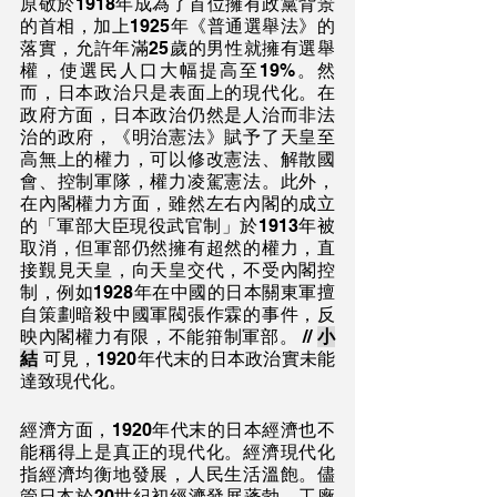
原敬於1918年成為了首位擁有政黨背景
的首相，加上1925年《普通選舉法》的
落實，允許年滿25歲的男性就擁有選舉
權，使選民人口大幅提高至19%。然
而，日本政治只是表面上的現代化。在
政府方面，日本政治仍然是人治而非法
治的政府，《明治憲法》賦予了天皇至
高無上的權力，可以修改憲法、解散國
會、控制軍隊，權力凌駕憲法。此外，
在內閣權力方面，雖然左右內閣的成立
的「軍部大臣現役武官制」於1913年被
取消，但軍部仍然擁有超然的權力，直
接覲見天皇，向天皇交代，不受內閣控
制，例如1928年在中國的日本關東軍擅
自策劃暗殺中國軍閥張作霖的事件，反
映內閣權力有限，不能箝制軍部。 // 
小
結
 可見，1920年代末的日本政治實未能
達致現代化。
經濟方面，1920年代末的日本經濟也不
能稱得上是真正的現代化。經濟現代化
指經濟均衡地發展，人民生活溫飽。儘
管日本於20世紀初經濟發展蓬勃，工廠