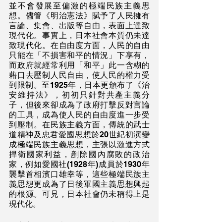
並不會發展至偏激的極端民族主義思
想。儘管《明治憲法》賦予了人民擁有
言論、集會、出版等自由，表面上達致
現代化。事實上，日本社會本質仍未達
致現代化。在自由度方面，人民的自由
只能在「不損害和平的情況」下享有，
而政府就經常利用「和平」此一含糊的
藉口去壓制人民自由，使人民的權力受
到限制。至1925年，日本更頒布了《治
安維持法》，初初只針對共產主義分
子，但後來卻成為了政府打擊反對言論
的工具，成為使人民的自由度進一步受
到壓制。在民族主義方面，傳統的武士
道精神及忠君愛國思想於20世紀初演變
成極端民族主義思想，主張以激進方式
捍衛國家利益，剷除國內腐敗的政治
家，例如愛國社(1928年)成員於1930年
襲擊首相濱口雄幸等，這些極端民族主
義思想更成為了日後軍國主義思想興起
的根源。可見，日本社會仍未稱得上是
現代化。