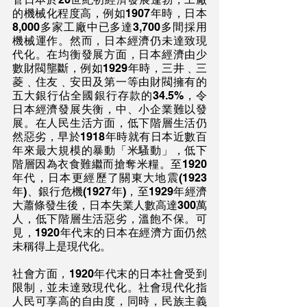
的機械化程度高，例如1907年時，日本
8,000多家工廠中已多達3,700多間採用
機械運作。然而，日本經濟仍未達致現
代化。在均衡發展方面，日本經濟由少
數財閥壟斷，例如1929年時，三井﹑三
菱﹑住友﹑安田及第一等由財閥擁有的
五大銀行佔全國銀行存款的34.5%，令
日本經濟發展失衡，中、小企業難以發
展。在人民生活方面，低下階層生活仍
然惡劣，早於1918年時就有日本近數百
年來最大規模的暴動「米騷動」，低下
階層因為衣食難繼而搶奪米糧。至1920
年代，日本更經歷了關東大地震(1923
年)、銀行危機(1927年)，至1929年經濟
大蕭條發生後，日本失業人數高達300萬
人，低下階層生活惡劣，溫飽不保。可
見，1920年代末的日本在經濟方面仍然
未稱得上是現代化。
社會方面，1920年代末的日本社會受到
限制，並未達致現代化。社會現代化指
人民可享高的自由度，同時，民族主義