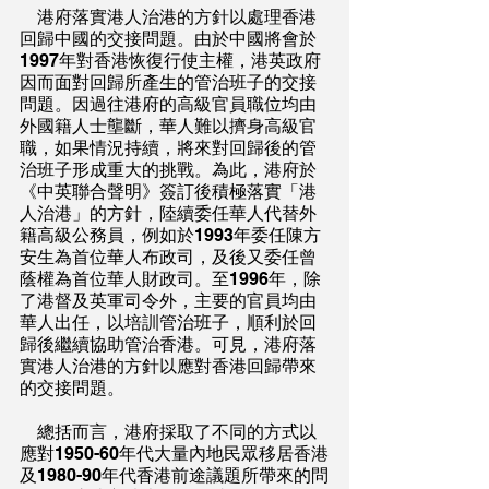
    港府落實港人治港的方針以處理香港
回歸中國的交接問題。由於中國將會於
1997年對香港恢復行使主權，港英政府
因而面對回歸所產生的管治班子的交接
問題。因過往港府的高級官員職位均由
外國籍人士壟斷，華人難以擠身高級官
職，如果情況持續，將來對回歸後的管
治班子形成重大的挑戰。為此，港府於
《中英聯合聲明》簽訂後積極落實「港
人治港」的方針，陸續委任華人代替外
籍高級公務員，例如於1993年委任陳方
安生為首位華人布政司，及後又委任曾
蔭權為首位華人財政司。至1996年，除
了港督及英軍司令外，主要的官員均由
華人出任，以培訓管治班子，順利於回
歸後繼續協助管治香港。可見，港府落
實港人治港的方針以應對香港回歸帶來
的交接問題。
    總括而言，港府採取了不同的方式以
應對1950-60年代大量內地民眾移居香港
及1980-90年代香港前途議題所帶來的問