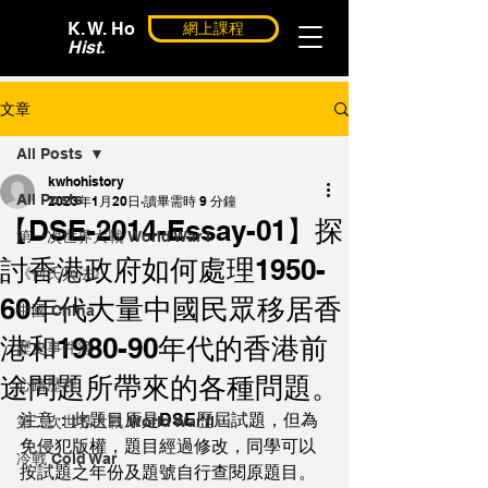
K. W. Ho
網上課程
Hist.
文章
All Posts
kwhohistory
All Posts
2023年1月20日
讀畢需時 9 分鐘
【DSE-2014-Essay-01】探
第一次世界大戰 World War I
討香港政府如何處理1950-
《何氏兵法》
60年代大量中國民眾移居香
中國 China
港和1980-90年代的香港前
歷史事件簿
途問題所帶來的各種問題。
心路歷程
注意：此題目原是DSE歷屆試題，但為
第二次世界大戰 World War II
免侵犯版權，題目經過修改，同學可以
冷戰 Cold War
按試題之年份及題號自行查閱原題目。