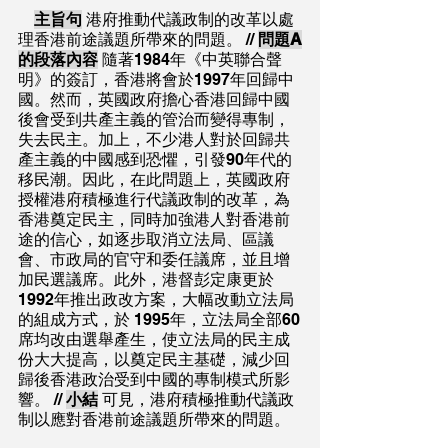
主旨句
 港府推動代議政制的改革以處
理香港前途議題所帶來的問題。 // 
問題A
的段落內容
 隨著1984年《中英聯合聲
明》的簽訂，香港將會於1997年回歸中
國。然而，英國政府擔心香港回歸中國
後會受到共產主義的管治而變得專制，
失去民主。加上，不少港人對於回歸共
產主義的中國感到恐懼，引發90年代的
移民潮。因此，在此問題上，英國政府
授權港府積極進行代議政制的改革，為
香港奠定民主，同時加強港人對香港前
途的信心，如逐步取消立法局、區議
會、市政局的官守和委任議席，並且增
加民選議席。此外，港督彭定康更於
1992年推出政改方案，大幅改動立法局
的組成方式，於 1995年，立法局全部60
席均改由選舉產生，使立法局的民主成
份大大提高，以奠定民主基礎，減少回
歸後香港政治受到中國的專制模式所影
響。 // 
小結
 可見，港府積極推動代議政
制以應對香港前途議題所帶來的問題。