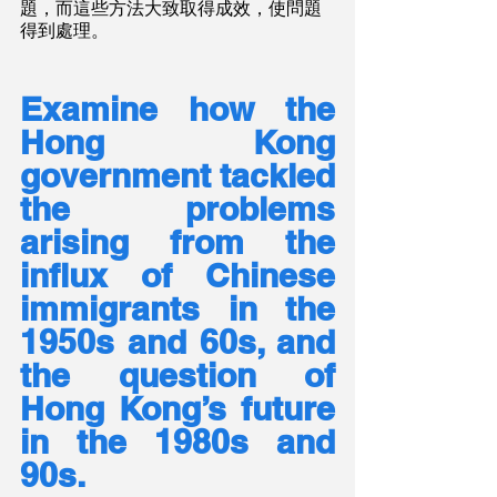
題，而這些方法大致取得成效，使問題
得到處理。
Examine how the 
Hong Kong 
government tackled 
the problems 
arising from the 
influx of Chinese 
immigrants in the 
1950s and 60s, and 
the question of 
Hong Kong’s future 
in the 1980s and 
90s.