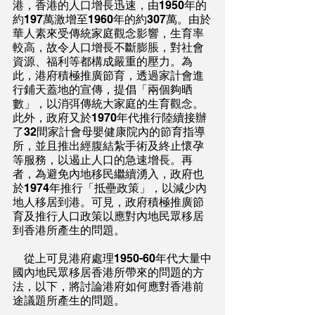
港，香港的人口增長迅速，由1950年的
約197萬激增至1960年的約307萬。由於
華人素來受傳統家庭觀念影響，生育率
較高，故令人口增長不斷膨脹，對社會
資源、福利等都構成嚴重的壓力。為
此，港府積極推廣節育，透過家計會進
行鋪天蓋地的宣傳，提倡「兩個夠晒
數」，以消弭傳統大家庭的生育觀念。
此外，政府又於1970年代推行陸續接辦
了32間家計會母嬰健康院內的節育指導
所，並且推出經腹結紮手術及終止懷孕
等服務，以遏止人口的急速增長。再
者，為避免內地移民繼續湧入，政府也
於1974年推行「抵壘政策」，以減少內
地人移居到港。可見，政府積極推廣節
育及推行人口政策以應對內地民眾移居
到香港所產生的問題。
    從上可見港府處理1950-60年代大量中
國內地民眾移居香港所帶來的問題的方
法，以下，將討論港府如何應對香港前
途議題所產生的問題。