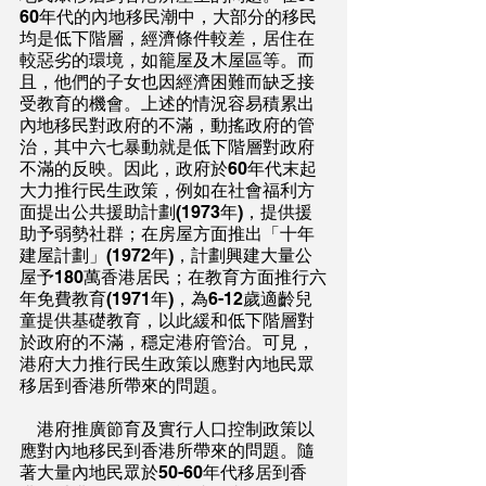
60年代的內地移民潮中，大部分的移民
均是低下階層，經濟條件較差，居住在
較惡劣的環境，如籠屋及木屋區等。而
且，他們的子女也因經濟困難而缺乏接
受教育的機會。上述的情況容易積累出
內地移民對政府的不滿，動搖政府的管
治，其中六七暴動就是低下階層對政府
不滿的反映。因此，政府於60年代末起
大力推行民生政策，例如在社會福利方
面提出公共援助計劃(1973年)，提供援
助予弱勢社群；在房屋方面推出「十年
建屋計劃」(1972年)，計劃興建大量公
屋予180萬香港居民；在教育方面推行六
年免費教育(1971年)，為6-12歲適齡兒
童提供基礎教育，以此緩和低下階層對
於政府的不滿，穩定港府管治。可見，
港府大力推行民生政策以應對內地民眾
移居到香港所帶來的問題。
    港府推廣節育及實行人口控制政策以
應對內地移民到香港所帶來的問題。隨
著大量內地民眾於50-60年代移居到香