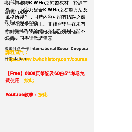
論述題 Essay
以下內容乃K.W.Ho之補習教材，於課堂
教授，內容乃配合K.W.Ho之答題方法及
資料題 DBQ
風格所製作，同時內容可能有錯誤之處
香港 Hong Kong
以供在課堂上糾正。非補習學生在未有
得到課堂教學的情況下錯誤使用，恕不
國際經濟合作 International Economic
負責，同學請敬請留意。
Coope
國際社會合作 International Social Coopera
課程查詢：
日本 Japan
https://www.kwhohistory.com/course
【Free】6000頁筆記及60份5**考卷免
費使用：
按此
Youtube教學：
按此
_______________________________
_______________________________
___________