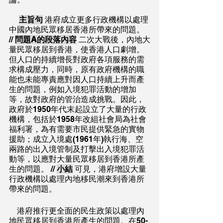
主旨句
 港府成立更多行政機構以處理
中國內地民眾移居香港所帶來的問題。 
// 
問題A的段落內容
 二次大戰後，內地大
量民眾移居到香港，使香港人口劇增。
但人口的持續增長對政府各項服務的需
求構成壓力，同時，原有政府機構的職
能也未能專責應對因人口持續上升而產
生的問題，例如入境犯罪活動的增加
等，故對政府的管治造成挑戰。因此，
政府於1950年代末起設立了大量的行政
機構，包括於1958年改組社會局為社會
福利署，為有需要市民提供緊急的實物
援助；成立入境處(1961年)執行海、空
兩路的出入境管制及打擊出入境犯罪活
動等，以應對大量民眾移居到香港所產
生的問題。 // 
小結
 可見，港府增設大量
行政機構以處理內地移民潮來到香港所
帶來的問題。
    港府推行更全面的民生政策以處理內
地民眾移居到香港所產生的問題。在50-