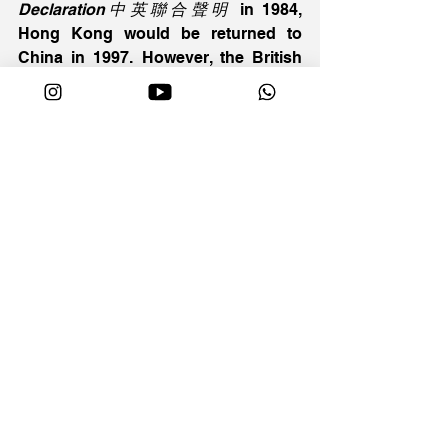
Declaration中英聯合聲明
 in 1984, 
Hong Kong would be returned to 
China in 1997. However, the British 
government afraid that the handover 
would make the ruling of Hong Kong 
became autocratic with the influence 
of communism and lost democracy. 
Also, a lot of Hong Kong people were 
fear of the handover and led to the 
waves of mass migrations移民潮
 from 
Hong Kong in the 90s. Therefore, the 
British government authorized Hong 
Kong government to actively reform 
the representative government so as 
to establish democracy and built the 
confidence of people towards the 
future of Hong Kong. For instance, 
the 
official官守
 and 
appointed委任
seats of Legislative Council, District 