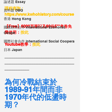
論述題 Essay
課程查詢：
資料題 DBQ
https://www.kwhohistory.com/course
香港 Hong Kong
【Free】6000頁筆記及60份5**考卷免
國際經濟合作 International Economic
費使用：
按此
Coope
國際社會合作 International Social Coopera
Youtube教學：
按此
日本 Japan
_______________________________
_______________________________
___________
為何冷戰結束於
1989-91年間而非
1970年代的低盪時
期？