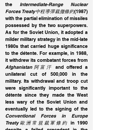
the 
Intermediate-Range Nuclear 
Forces Treaty中程導彈裁撤條約
(1987) 
with the partial elimination of missiles 
possessed by the two superpowers. 
As for the Soviet Union, it adopted a 
milder military strategy in the mid-late 
1980s that carried huge significance 
to the détente. For example, in 1988, 
it withdrew its combatant forces from 
Afghanistan阿富汗
 and offered a 
unilateral cut of 500,000 in the 
military. Its withdrawal and troop cut 
were significantly important to the 
détente since they made the West 
less wary of the Soviet Union and 
eventually led to the signing of the 
Conventional Forces in Europe 
Treaty歐洲常規裁軍條約
 in 1990 
despite a failed precedent in the 