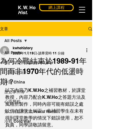
K. W. Ho
網上課程
Hist.
文章
All Posts
kwhohistory
All Posts
2023年1月19日
讀畢需時 11 分鐘
為何冷戰結束於1989-91年
第一次世界大戰 World War I
間而非1970年代的低盪時
《何氏兵法》
期？
中國 China
以下內容乃K.W.Ho之補習教材，於課堂
歷史事件簿
教授，內容乃配合K.W.Ho之答題方法及
心路歷程
風格所製作，同時內容可能有錯誤之處
以供在課堂上糾正。非補習學生在未有
第二次世界大戰 World War II
得到課堂教學的情況下錯誤使用，恕不
冷戰 Cold War
負責，同學請敬請留意。