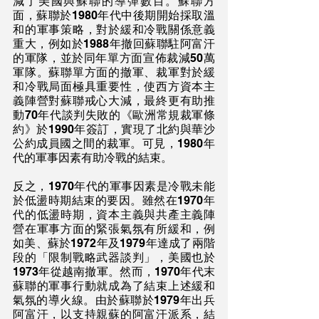
減了美國與蘇聯的導彈數目。蘇聯方
面，蘇聯於1980年代中後期開始採取溫
和的軍事策略，對於緩和冷戰關係意義
重大，例如於1988年撤回蘇聯駐阿富汗
的軍隊，並於同年單方面宣佈裁減50萬
軍隊。蘇聯單方面的撤軍、裁軍對於緩
和冷戰局面極具重要性，使西方資本主
義陣營對蘇聯戒心大減，最終更有助推
動70年代談判失敗的《歐洲常規裁軍條
約》於1990年簽訂，實現了北約與華沙
公約成員國之間的裁軍。可見，1980年
代的軍事因素有助冷戰的結束。
反之，1970年代的軍事因素是冷戰未能
於低盪時期結束的要因。雖然在1970年
代的低盪時期，資本主義與共產主義陣
營在軍事方面的緊張氣氛有所緩和，例
如美、蘇於1972年及1979年達成了兩階
段的「限制戰略武器談判」，美國也於
1973年從越南撤軍。然而，1970年代末
蘇聯的軍事行動就成為了結束上述緩和
氣氛的導火線。由於蘇聯於1979年出兵
阿富汗，以支持親蘇的阿富汗派系，結