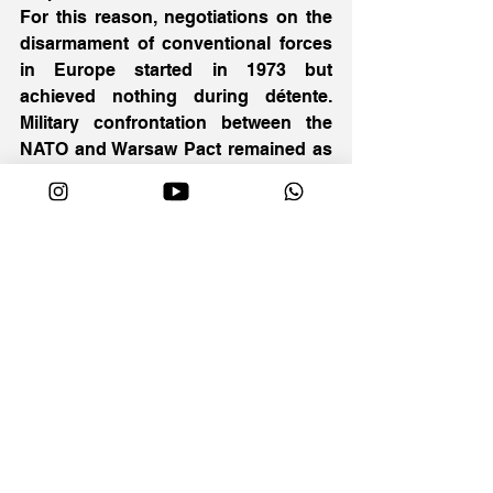
For this reason, negotiations on the 
disarmament of conventional forces 
in Europe started in 1973 but 
achieved nothing during détente. 
Military confrontation between the 
NATO and Warsaw Pact remained as 
an obstacle to the end of the Cold 
War. Therefore, the military factor was 
important in preventing the Cold War 
from ending in the 1970s. 
The economic factor was also an 
important one that ended the Cold 
War in the late 1980s. Acute 
economic problems not only 
prompted the Soviet Union to reach 
disarmament agreements with the 
West and withdrew its troops from 
Afghanistan, but also made it 