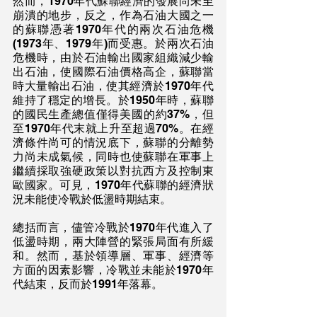
然而，1970年代蘇聯經濟的發展尚未至
崩潰的地步，反之，作為石油大國之一
的蘇聯憑著1970年代的兩次石油危機
(1973年、1979年)而受惠。於兩次石油
危機時，由於石油輸出國家組織減少輸
出石油，使國際石油價格高企，蘇聯當
時大量輸出石油，使其經濟於1970年代
維持了穩定的增長。於1950年時，蘇聯
的國民生產總值僅得美國的約37%，但
至1970年代末就上升至超過70%。在經
濟條件尚可的情況底下，蘇聯的分離勢
力尚未成氣候，同時也使蘇聯在軍事上
繼續採取強硬政策以對抗西方及控制東
歐國家。可見，1970年代蘇聯的經濟狀
況未能使冷戰於低盪時期結束。
總括而言，儘管冷戰於1970年代進入了
低盪時期，兩大陣營的緊張局面有所緩
和。然而，基於領導層、軍事、經濟等
方面的因素影響，冷戰並未能於1970年
代結束，反而於1991年落幕。