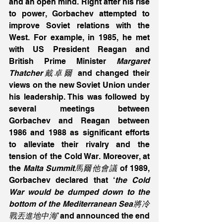
and an open mind. Right after his rise 
to power, Gorbachev attempted to 
improve Soviet relations with the 
West. For example, in 1985, he met 
with US President Reagan and 
British Prime Minister 
Margaret 
Thatcher戴卓爾
 and changed their 
views on the new Soviet Union under 
his leadership. This was followed by 
several meetings between 
Gorbachev and Reagan between 
1986 and 1988 as significant efforts 
to alleviate their rivalry and the 
tension of the Cold War. Moreover, at 
the 
Malta Summit馬爾他會議
 of 1989, 
Gorbachev declared that ‘
the Cold 
War would be dumped down to the 
bottom of the Mediterranean Sea將冷
戰丟進地中海
’ and announced the end 