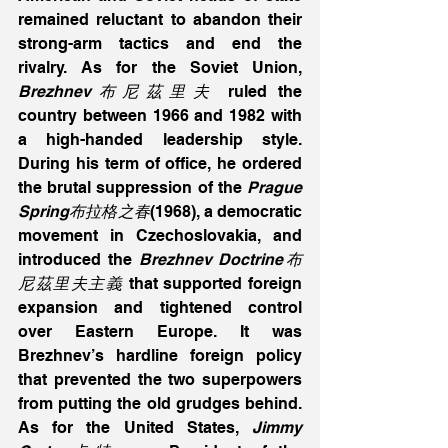
remained reluctant to abandon their 
strong-arm tactics and end the 
rivalry. As for the Soviet Union, 
Brezhnev布尼茲里夫
 ruled the 
country between 1966 and 1982 with 
a high-handed leadership style. 
During his term of office, he ordered 
the brutal suppression of the 
Prague 
Spring布拉格之春
(1968), a democratic 
movement in Czechoslovakia, and 
introduced the 
Brezhnev Doctrine布
尼茲里夫主義
 that supported foreign 
expansion and tightened control 
over Eastern Europe. It was 
Brezhnev’s hardline foreign policy 
that prevented the two superpowers 
from putting the old grudges behind. 
As for the United States, 
Jimmy 