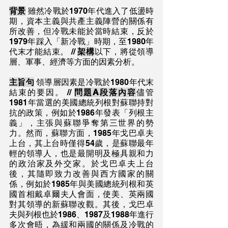
背景
 雖然冷戰於1970年代進入了低盪時
期，資本主義與共產主義陣營的關係有
所改善，但冷戰未能於當時結束，反於
1979年踩入「新冷戰」時期，至1980年
代末才能結束。 // 
架構
以下，將從領導
層、軍事、經濟等方面的因素分析。
主旨句
 領導層因素是冷戰於1980年代末
結束的要因。 // 
問題A段落內容
儘管
1981年當選的美國總統列根對蘇聯持對
抗的政策，例如於1986年發表「列根主
義」，主張與蘇聯爭奪第三世界的勢
力。然而，蘇聯方面，1985年戈巴卓夫
上台，其上台時僅得54歲，是蘇聯最年
輕的領導人，也是最開明及極具親和力
的政治家及外交家。於戈巴卓夫上台
後，其隨即致力改善與西方國家的關
係，例如於1985年與美國總統列根和英
國首相戴卓爾夫人會面，使美、英兩國
對其領導的新蘇聯改觀。其後，戈巴卓
夫與列根也於1986、1987及1988年進行
多次會晤，為緩和兩國的關係及冷戰的