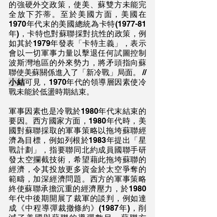
的強硬外交政策，使美、蘇雙方未能完
全放下芥蒂。至於美國方面，美國在
1970年代末的美國總統為卡特(1977-81
年)，卡特也對蘇聯採對抗性的政策，例
如其於1979年發表「卡特主義」，表示
會以一切軍事力量以擊退任何試圖控制
波斯灣地區的外來勢力，將矛頭指向蘇
聯使美蘇關係進入了「新冷戰」局面。 // 
小結
可見，1970年代的領導層因素使冷
戰未能於低盪時期結束。
軍事因素也是冷戰於1980年代末結束的
要因。西方國家方面，1980年代時，美
國對蘇聯採取的軍事策略以拖垮蘇聯經
濟為目標，例如列根於1983年提出「星
戰計劃」，指要聯同北約成員國聯手研
發太空攔截技術，希望藉此拖垮蘇聯的
經濟，令其投放更多資金於太空爭奪的
範疇，加深經濟問題。西方的軍事策略
終使蘇聯承擔沉重的經濟壓力，於1980
年代中後期開展了裁軍的談判，例如達
成《中程導彈裁撤條約》(1987年)，削