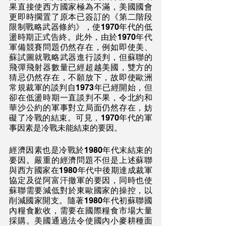
果直接使西方國家極為不滿，美國國會
更即時擱置了原本已簽訂的《第二階段
限制戰略武器條約》，使1970年代的低
盪時期正式告終。此外，由於1970年代
軍備競賽問題仍然存在，例如即使美、
蘇試圖就戰略武器進行談判，但蘇聯的
飛彈飛射器數量已經超越美國，雙方的
猜忌仍然存在，不願放下，故即使歐洲
常規裁軍的談判自1973年已經開始，但
卻在低盪時期一直談判不果，令北約和
華沙公約的軍事對立局面仍然存在，妨
礙了冷戰的結束。可見，1970年代的軍
事因素是冷戰未能結束的要因。
經濟因素也是冷戰於1980年代末結束的
要因。嚴重的經濟問題不但是上述蘇聯
與西方國家在1980年代中後期達成裁軍
協定及從阿富汗撤軍的要因，同時也使
蘇聯需要減低對於東歐國家的操控，以
削減國家開支。隨著1980年代初蘇聯國
內糧食歉收，需要在國際糧食市場大量
採購。美國通過法令使國內小麥耕種面