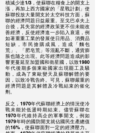
積減少達1/3，使蘇聯在糧食上的開支上
漲，再加上西方國家的「星戰計劃」使
蘇聯投放大量開支於太空科技方面，蘇
聯的經濟問題日益嚴重。至戈巴卓夫上
台後，其失當的經濟政策更不但未能改
善經濟，反使經濟進一步陷入衰退，例
如著重重工業的發展使日用品、消費品
短缺，市民搶購成風，造成「麵包
荒」、「肥皂荒」等混亂不斷，通貨膨
脹也隨之出現。此等經濟問題造成的影
響更蔓延至加盟國和衛星國，以致1980
年代後期多個東歐國家出現罷工及騷
動，成為了東歐變天及蘇聯解體的要
因，以致冷戰告終。可見，蘇聯嚴重的
經濟問題是其解體及冷戰結束的催化
劑。
反之，1970年代蘇聯經濟上的情況使冷
戰未能於低盪時期結束。儘管蘇聯在
1970年代維持高企的軍事開支，例如
1979年時的國防開支就佔國民生產總值
的16%，使蘇聯面對一定的經濟壓力。