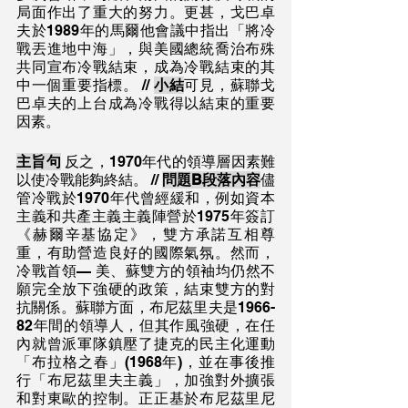
局面作出了重大的努力。更甚，戈巴卓
夫於1989年的馬爾他會議中指出「將冷
戰丟進地中海」，與美國總統喬治布殊
共同宣布冷戰結束，成為冷戰結束的其
中一個重要指標。 // 
小結
可見，蘇聯戈
巴卓夫的上台成為冷戰得以結束的重要
因素。
主旨句
 反之，1970年代的領導層因素難
以使冷戰能夠終結。 // 
問題B段落內容
儘
管冷戰於1970年代曾經緩和，例如資本
主義和共產主義主義陣營於1975年簽訂
《赫爾辛基協定》，雙方承諾互相尊
重，有助營造良好的國際氣氛。然而，
冷戰首領— 美、蘇雙方的領袖均仍然不
願完全放下強硬的政策，結束雙方的對
抗關係。蘇聯方面，布尼茲里夫是1966-
82年間的領導人，但其作風強硬，在任
內就曾派軍隊鎮壓了捷克的民主化運動
「布拉格之春」(1968年)，並在事後推
行「布尼茲里夫主義」，加強對外擴張
和對東歐的控制。正正基於布尼茲里尼