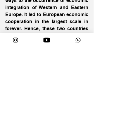
ways to the occurrence of economic 
integration of Western and Eastern 
Europe. It led to European economic 
cooperation in the largest scale in 
forever. Hence, these two countries 
brought more cooperation than 
conflicts to the economy of Europe. 
Militarily, the confrontation of the US 
and USSR led to military conflicts. 
The US and USSR were confronted 
and as a result, they provided military 
assistance to the regional wars in 
Europe in the hope of 
counterbalancing the expansion of 
others. For instance, '
Truman 
Doctrine杜魯門主義
' was introduced 
by the US in 1947, providing USD$0.4 
billion to support Greece and Turkey 