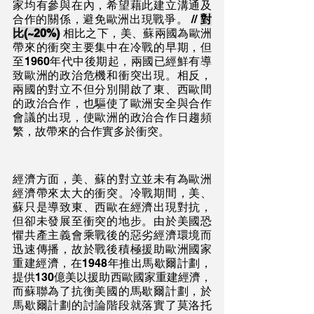
家均有參與在內，希望藉此建立溝通及
合作的關係，避免歐洲出現戰爭。 // 
對
比(~20%)
 相比之下，美、蘇兩國為歐洲
帶來的衝突主要集中在冷戰的早期，但
至1960年代中後期起，兩國已經鮮有導
致歐洲的政治危機和衝突出現。相反，
兩國的對立不但分別開啟了東、西歐間
的政治合作，也驅使了歐洲安全與合作
會議的出現，使歐洲的政治合作日趨頻
繁，故帶來的合作實多於衝突。
經濟方面，美、蘇的對立並未有為歐洲
經濟帶來太大的衝突。冷戰期間，美、
蘇只是導致東、西歐在經濟出現對抗，
但卻未發展至衝突的地步。由於美國恐
懼共產主義會乘戰後的惡劣經濟環境而
迅速傳播，故於戰後積極援助歐洲國家
重建經濟，在1948年推出馬歇爾計劃，
提供130億美以援助西歐國家重建經濟，
而蘇聯為了抗衡美國的馬歇爾計劃，於
馬歇爾計劃的討論階段就落實了莫洛托