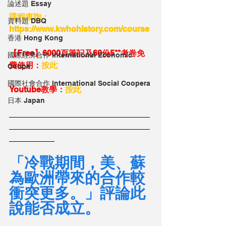
論述題 Essay
課程查詢：
資料題 DBQ
https://www.kwhohistory.com/course
香港 Hong Kong
【Free】6000頁筆記及60份5**考卷免
國際經濟合作 International Economic
費使用：
按此
Coope
國際社會合作 International Social Coopera
Youtube教學：
按此
日本 Japan
_______________________________
_______________________________
__________
「冷戰期間，美、蘇
為歐洲帶來的合作較
衝突更多。」評論此
說能否成立。