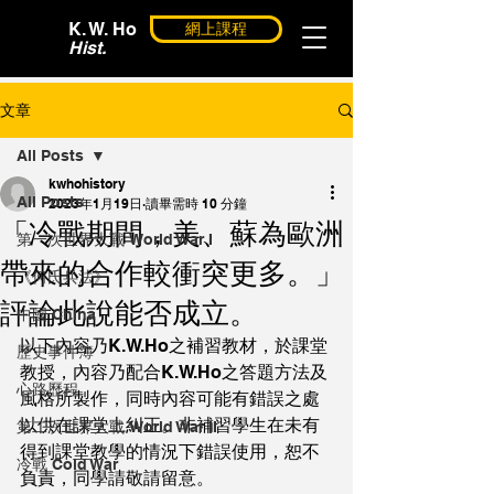
K. W. Ho
網上課程
Hist.
文章
All Posts
kwhohistory
All Posts
2023年1月19日
讀畢需時 10 分鐘
「冷戰期間，美、蘇為歐洲
第一次世界大戰 World War I
帶來的合作較衝突更多。」
《何氏兵法》
評論此說能否成立。
中國 China
以下內容乃K.W.Ho之補習教材，於課堂
歷史事件簿
教授，內容乃配合K.W.Ho之答題方法及
心路歷程
風格所製作，同時內容可能有錯誤之處
以供在課堂上糾正。非補習學生在未有
第二次世界大戰 World War II
得到課堂教學的情況下錯誤使用，恕不
冷戰 Cold War
負責，同學請敬請留意。