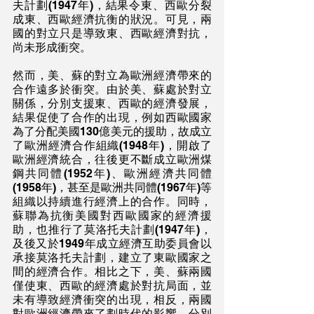
夫計劃(1947年)，結果令東、西歐分裂
成東、西歐經濟抗衡的狀況。可見，兩
國的對立只是導致東、西歐經濟對抗，
尚未形成衝突。
然而，美、蘇的對立為歐洲經濟帶來的
合作遠多於衝突。由於美、蘇處於對立
關係，分別支援東、西歐的經濟發展，
結果促使了合作的出現，例如西歐國家
為了分配美國130億美元的援助，故成立
了歐洲經濟合作組織(1948年)，開啟了
歐洲經濟統合，往後更不斷成立歐洲煤
鋼共同體(1952年)、歐洲經濟共同體
(1958年)，甚至是歐洲共同體(1967年)等
組織以持續進行經濟上的合作。同時，
蘇聯為抗衡美國對西歐國家的經濟援
助，也推行了莫洛托夫計劃(1947年)，
及後又於1949年成立經濟互助委員會以
承接莫洛托夫計劃，建立了東歐國家之
間的經濟合作。相比之下，美、蘇兩國
僅使東、西歐的經濟處於對抗局面，並
未有導致經濟衝突的出現，相反，兩國
對歐洲經濟帶來了劃時代的影響，分別