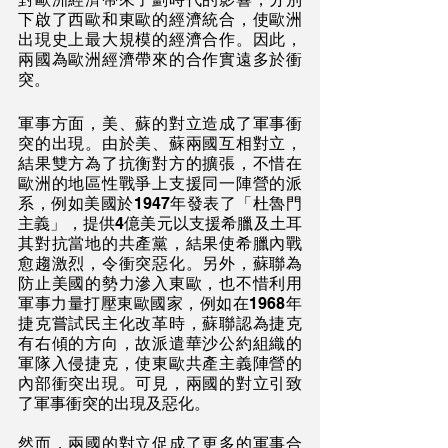
下啟了西歐和東歐的經濟統合，使歐洲
出現史上最大規模的經濟合作。因此，
兩國為歐洲經濟帶來的合作實遠多於衝
突。
軍事方面，美、蘇的對立造成了軍事衝
突的出現。由於美、蘇兩國互相對立，
結果雙方為了抗衡對方的擴張，不惜在
歐洲的地區性戰爭上支援同一陣營的派
系，例如美國於1947年發表了「杜魯門
主義」，提供4億美元以支援希臘及土耳
其對抗當地的共產黨，結果使希臘內戰
愈趨激烈，令衝突惡化。另外，蘇聯為
防止美國的勢力滲入東歐，也不惜利用
軍事力量打壓東歐國家，例如在1968年
捷克嘗試民主化改革時，蘇聯認為捷克
有右傾的方向，故派遣華沙公約組織的
軍隊入侵捷克，使東歐共產主義陣營的
內部衝突出現。可見，兩國的對立引致
了軍事衝突的出現及惡化。
然而，兩國的對立促成了更多的軍事合