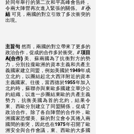
於同年舉行的第二次和平高峰會告終，
令兩大陣營再次進入緊張的關係。 // 
小
結
 可見，兩國的對立引致了多次衝突的
出現。
主旨句
 然而，兩國的對立帶來了更多的
政治合作，促成的合作多於衝突。// 
項目
A(合作)
 美、蘇兩國為了抗衡對方的勢
力，分別拉攏歐洲的資本主義和共產主
義國家建立同盟，例如美國於1949年成
立北約，以團結起北大西洋附近的資本
主義國家。往後，當西德於1955年加入
北約時，蘇聯亦與東歐多國建立華沙公
約組織，以進一步團結東歐的共產主義
勢力，抗衡美國為首的北約，結果令
東、西歐分別建立了同盟關係，促成了
政治合作。除了各自陣營的合作外，歐
洲國家恐懼美、蘇的對立會令其捲入兩
國間的衝突，因此也在1975年召開了歐
洲安全與合作會議，東、西歐的大多國