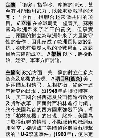
定義
 「衝突」指爭吵、摩擦的情況，甚
至有可能動用武力，以致處於戰爭的狀
態；「合作」指聯合起來做共同的項
目。 // 
立場
 在冷戰期間，儘管美、蘇兩
國為歐洲帶來了若干的衝突，但事實
上，兩國的對立為歐洲帶來了大量防守
性的合作，因此形成了歐洲長期處於對
抗，卻未有爆發大戰的冷戰局面，故題
目所言確能成立。 // 
架構
 以下，將從政
治、經濟、軍事方面討論。
主旨句
 政治方面，美、蘇的對立使多次
衝突及危機的出現。 // 
項目B(衝突)
 美﹑
蘇兩國互相猜忌﹑互相抗衡，終致一連
串衝突的出現，如1948年蘇聯恐懼英﹑
法﹑美三國合併西德及於西德進行政治
及貨幣改革，因而對西柏林進行封鎖，
終令美國為首的西方國家強烈不滿，導
致「柏林危機」的出現。此外，美國為
了取得蘇聯的情報，不斷派偵察機到蘇
聯領空，卻釀成了美國偵察機被蘇聯擊
落的「U-2擊墜事件」(1960年)，使原定