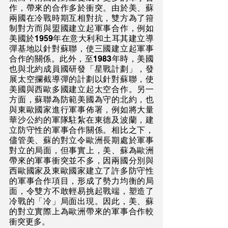
作，帶來的合作多於衝突。由於美、蘇
兩國在冷戰時期互相對抗，雙方為了箝
制對方而與盟國建立起軍事合作，例如
美國於1959年在意大利和土耳其建立導
彈基地以針對蘇聯，使三國建立起軍事
合作的關係。此外，至1983年時，美國
也與北約成員國研發「星戰計劃」，發
展太空攔截導彈的計劃以針對蘇聯，使
美國與西歐多國建立起太空合作。另一
方面，蘇聯為防範美國為守的北約，也
與東歐國家進行軍事佈署，例如將大量
華沙公約的軍隊駐紮在東德及波蘭，建
立防守性的軍事合作關係。相比之下，
儘管美、蘇的對立令歐洲長期處於軍事
對立的局面，但事實上，美、蘇為歐洲
帶來的軍事衝突並不多，因兩國分別與
西歐國家及東歐國家建立了許多防守性
的軍事合作項目，形成了勢力均衡的局
面，令雙方不敢輕易挑起戰端，塑造了
冷戰的「冷」局面出現。因此，美、蘇
的對立實際上為歐洲帶來的軍事合作較
衝突更多。