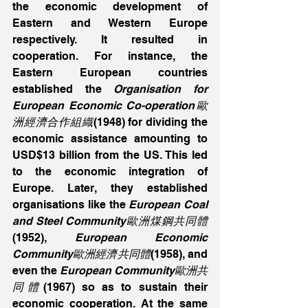
the economic development of 
Eastern and Western Europe 
respectively. It resulted in 
cooperation. For instance, the 
Eastern European countries 
established the 
Organisation for 
European Economic Co-operation歐
洲經濟合作組織
(1948) for dividing the 
economic assistance amounting to 
USD$13 billion from the US. This led 
to the economic integration of 
Europe. Later, they established 
organisations like the 
European Coal 
and Steel Community歐洲煤鋼共同體
(1952), 
European Economic 
Community歐洲經濟共同體
(1958), and 
even the 
European Community歐洲共
同體
(1967) so as to sustain their 
economic cooperation. At the same 