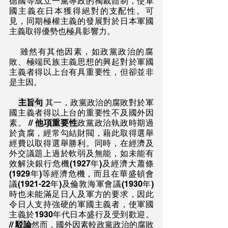
德國等成立一黨專政的獨裁體制，使軍
國主義在日本獲得絕對的支配性。可
見，同期極權主義的發展對於日本軍國
主義取得優勢也極具影響力。
    雖然有其他因素，如政黨政治的腐
敗、極端民族主義思想的興起對於軍國
主義者得以上台有具重要性，但卻並非
是主因。
主旨句
 其一，政黨政治的腐敗對於軍
國主義者得以上台的重要性不及國外因
素。 // 
他項重要性
政黨政治執政時期過
於貪腐，經常勾結財閥，藉此取得選舉
經費以取得選舉勝利。同時，在經濟及
外交議題上過於軟弱及無能，如未能有
效解決銀行危機(1927年)及經濟大蕭條
(1929年)等經濟危機，而且在華盛頓會
議(1921-22年)及倫敦海軍會議(1930年)
時也未能滿足日人及軍方的要求，因此
令日人支持強硬的軍國主義者，使軍國
主義於1930年代日本盛行及受到歡迎。 
// 
駁論
然而，國外因素較政黨政治的腐敗