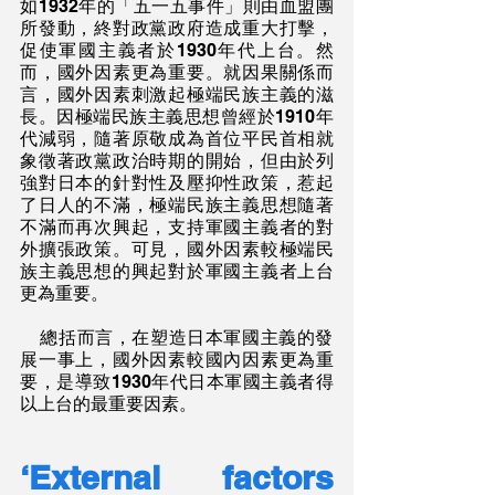
如1932年的「五一五事件」則由血盟團
所發動，終對政黨政府造成重大打擊，
促使軍國主義者於1930年代上台。然
而，國外因素更為重要。就因果關係而
言，國外因素刺激起極端民族主義的滋
長。因極端民族主義思想曾經於1910年
代減弱，隨著原敬成為首位平民首相就
象徵著政黨政治時期的開始，但由於列
強對日本的針對性及壓抑性政策，惹起
了日人的不滿，極端民族主義思想隨著
不滿而再次興起，支持軍國主義者的對
外擴張政策。可見，國外因素較極端民
族主義思想的興起對於軍國主義者上台
更為重要。
    總括而言，在塑造日本軍國主義的發
展一事上，國外因素較國內因素更為重
要，是導致1930年代日本軍國主義者得
以上台的最重要因素。
‘External factors 