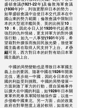
盛頓會議(1921-22年)及倫敦海軍會議
(1930年)中，列強更壓抑日本的勢力，
如華盛頓會議中迫使日本交代原本在中
國山東的勢力範圍；倫敦會議中限制日
本的大型巡洋艦與美、英的比例至10：
10：6，因此令日人於1920年代起產生
強烈的仇外情緒，更支持軍方的對外擴
張行動，如九一八事變(1931年)等，希
望藉對外擴張而挽回民族光榮，致使軍
國主義者在取得人民支持下上台。 // 
小
結
可見，西方對日本的針對有助日本軍
國主義的上台。
    中國的局勢變動也是導致日本軍國主
義上台的要因。隨著中國在1926年開展
北伐，逐步統一中國，因此令日本在中
國的利益受到挑戰。中國的局勢發展一
方面刺激了軍方的行動，擅自策略事件
以擴大在中國的利益，如1928年日本關
東軍炸死奉系軍閥領袖張作霖，以進一
步侵略中國東北。另一方面，由於政黨
政府在對華態度上過於軟弱，如首相犬