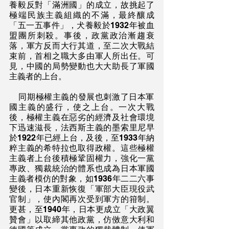
養毅反對「滿洲國」的成立，故挑起了
極端民族主義組織的不滿，最終釀成
「五一五事件」，犬養毅於1932年被血
盟團所刺殺。事後，政黨政治漸趨衰
落，軍方反而大行其道，至二次大戰結
束前，首相之職大多由軍人所出任。可
見，中國的局勢變動也大大助長了軍國
主義者的上台。
    同期極權主義的發展也刺激了日本軍
國主義的盛行，使之上台。一次大戰
後，極權主義在惡劣的經濟及社會環境
下迅速滋長，法西斯主義的墨索里尼早
於1922年已經上台，及後，至1933年納
粹主義的希特拉也取得政權。這些極權
主義者上台後積極鞏固權力，強化一黨
專政、獨裁統治的體系也成為日本軍國
主義者模仿的對象，如1936年二二六事
變後，日本重新恢復「軍部大臣現役武
官制」，使內閣再次受到軍方的箝制。
更甚，至1940年，日本更成立「大政翼
贊會」以取締其他政黨，仿傚意大利和