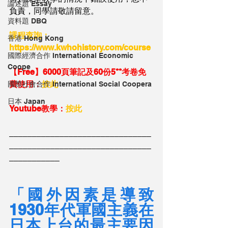
論述題 Essay
負責，同學請敬請留意。
資料題 DBQ
課程查詢：
香港 Hong Kong
https://www.kwhohistory.com/course
國際經濟合作 International Economic
Coope
【Free】6000頁筆記及60份5**考卷免
費使用：
按此
國際社會合作 International Social Coopera
日本 Japan
Youtube教學：
按此
_______________________________
_______________________________
___________
「國外因素是導致
1930年代軍國主義在
日本上台的最主要因