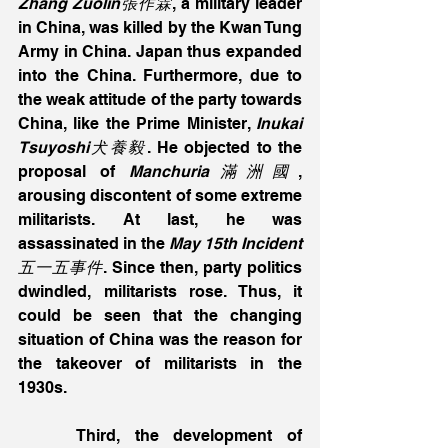
Zhang Zuolin張作霖
, a military leader 
in China, was killed by the Kwan Tung 
Army in China. Japan thus expanded 
into the China. Furthermore, due to 
the weak attitude of the party towards 
China, like the Prime Minister, 
Inukai 
Tsuyoshi犬養毅
. He objected to the 
proposal of 
Manchuria滿洲國
, 
arousing discontent of some extreme 
militarists. At last, he was 
assassinated in the 
May 15th Incident
五一五事件
. Since then, party politics 
dwindled, militarists rose. Thus, it 
could be seen that the changing 
situation of China was the reason for 
the takeover of militarists in the 
1930s. 
    Third, the development of 