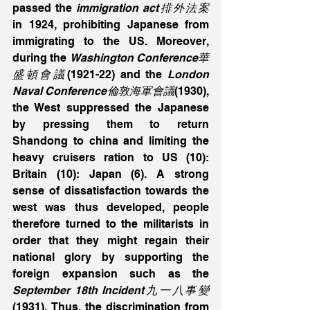
passed the 
immigration act排外法案
in 1924, prohibiting Japanese from 
immigrating to the US. Moreover, 
during the 
Washington Conference華
盛頓會議
(1921-22) and the 
London 
Naval Conference倫敦海軍會議
(1930), 
the West suppressed the Japanese 
by pressing them to return 
Shandong to china and limiting the 
heavy cruisers ration to US (10): 
Britain (10): Japan (6). A strong 
sense of dissatisfaction towards the 
west was thus developed, people 
therefore turned to the militarists in 
order that they might regain their 
national glory by supporting the 
foreign expansion such as the 
September 18th Incident九一八事變
(1931). Thus, the discrimination from 