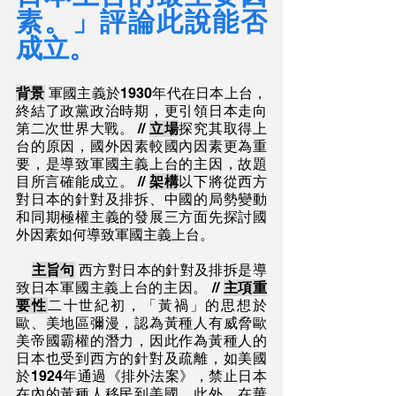
素。」評論此說能否
成立。
背景
 軍國主義於1930年代在日本上台，
終結了政黨政治時期，更引領日本走向
第二次世界大戰。 // 
立場
探究其取得上
台的原因，國外因素較國內因素更為重
要，是導致軍國主義上台的主因，故題
目所言確能成立。 // 
架構
以下將從西方
對日本的針對及排拆、中國的局勢變動
和同期極權主義的發展三方面先探討國
外因素如何導致軍國主義上台。
主旨句
 西方對日本的針對及排拆是導
致日本軍國主義上台的主因。 // 
主項重
要性
二十世紀初，「黃禍」的思想於
歐、美地區彌漫，認為黃種人有威脅歐
美帝國霸權的潛力，因此作為黃種人的
日本也受到西方的針對及疏離，如美國
於1924年通過《排外法案》，禁止日本
在內的黃種人移民到美國。此外，在華