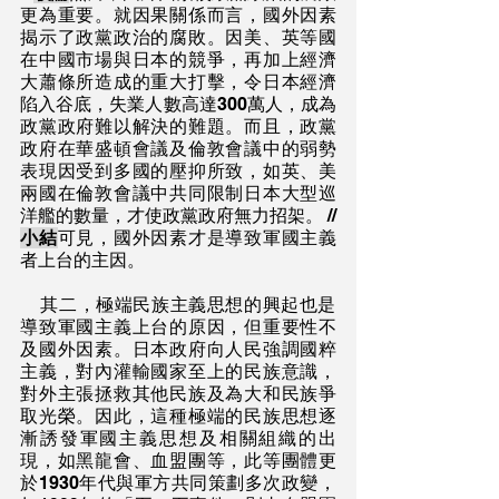
更為重要。就因果關係而言，國外因素
揭示了政黨政治的腐敗。因美、英等國
在中國市場與日本的競爭，再加上經濟
大蕭條所造成的重大打擊，令日本經濟
陷入谷底，失業人數高達300萬人，成為
政黨政府難以解決的難題。而且，政黨
政府在華盛頓會議及倫敦會議中的弱勢
表現因受到多國的壓抑所致，如英、美
兩國在倫敦會議中共同限制日本大型巡
洋艦的數量，才使政黨政府無力招架。 // 
小結
可見，國外因素才是導致軍國主義
者上台的主因。
    其二，極端民族主義思想的興起也是
導致軍國主義上台的原因，但重要性不
及國外因素。日本政府向人民強調國粹
主義，對內灌輸國家至上的民族意識，
對外主張拯救其他民族及為大和民族爭
取光榮。因此，這種極端的民族思想逐
漸誘發軍國主義思想及相關組織的出
現，如黑龍會、血盟團等，此等團體更
於1930年代與軍方共同策劃多次政變，