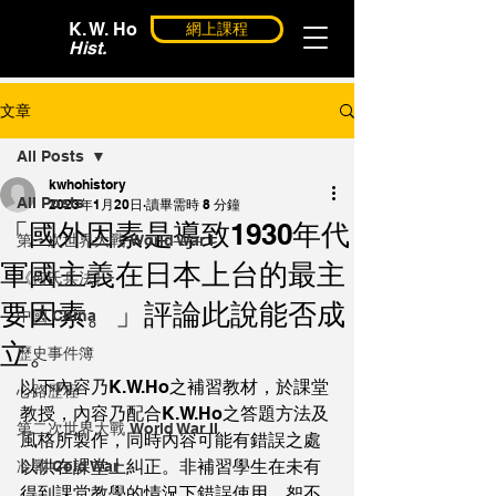
K. W. Ho
網上課程
Hist.
文章
All Posts
kwhohistory
All Posts
2023年1月20日
讀畢需時 8 分鐘
「國外因素是導致1930年代
第一次世界大戰 World War I
軍國主義在日本上台的最主
《何氏兵法》
要因素。」評論此說能否成
中國 China
立。
歷史事件簿
以下內容乃K.W.Ho之補習教材，於課堂
心路歷程
教授，內容乃配合K.W.Ho之答題方法及
第二次世界大戰 World War II
風格所製作，同時內容可能有錯誤之處
以供在課堂上糾正。非補習學生在未有
冷戰 Cold War
得到課堂教學的情況下錯誤使用，恕不