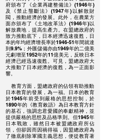
府頒布了《企業再建整備法》(1946年)
及《禁止壟斷法》(1947年)以解散財
閥，推動經濟的發展。此外，在農業方
面亦頒布了《土地改革法》(1946年)以
解放農地，提高生產力。在盟總政府的
致力推動底下，日本經濟迅速復甦，日
本的年均經濟增長率於1946-51年間就達
到9.9%；外匯儲備亦由1949年的二億美
元劇增至1952年的11億美元，反映日本
經濟已經迅速復甦。可見，盟總政府大
大推動了日本經濟的復甦，為一正面影
響。
    教育方面，盟總政府的佔領有助推動
日本教育的發展，為一福。日本的教育
於1945年前受到嚴格的思想控制，於
1890年的《教育敕語》為日本教育方針
的基石，強調忠君愛國的奉獻精神，並
提供嚴格的思想及品格準則。但1945年
日本戰敗，雖然日本被盟總政府所佔
領，但卻因而因禍得福，因盟總政府為
了徹底剷除軍國主義思想，便從教育著