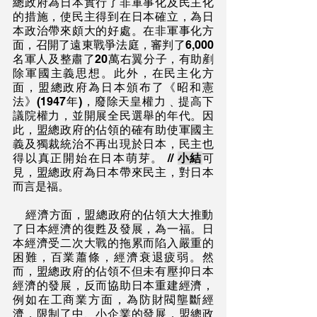
總政府為日本實行了非軍事化及民主化
的措施，使民主得到在日本確立，為日
本政治帶來頗大的好處。在非軍事化方
面，召開了遠東戰爭法庭，審判了6,000
名軍人及整肅了20萬右翼分子，有助剷
除軍國主義思想。此外，在民主化方
面，盟總政府為日本頒布了《昭和憲
法》(1947年)，廢除天皇權力﹑提高下
議院權力，並開展全民選舉的年代。因
此，盟總政府的佔領的確有助使軍國主
義及獨裁統治不再出現於日本，民主也
得以真正開始在日本萌芽。 // 
小結
可
見，盟總政府為日本帶來民主，對日本
而言是福。
    經濟方面，盟總政府的佔領大大推動
了日本經濟的復甦及發展，為一福。日
本經濟受二次大戰的拖累而陷入嚴重的
困難，百業蕭條，經濟衰退疲弱。然
而，盟總政府的佔領不但未有壓抑日本
經濟的發展，反而協助日本重建經濟，
例如在工商業方面，為防財閥壟斷經
濟，限制了中、小企業的發展，盟總政