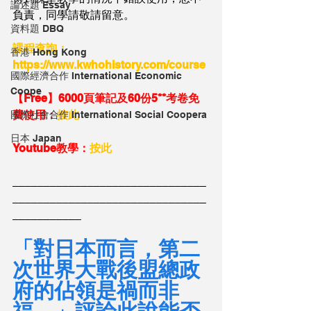
論述題 Essay
負責，同學請敬請留意。
資料題 DBQ
課程查詢：
香港 Hong Kong
https://www.kwhohistory.com/course
國際經濟合作 International Economic
Coope
【Free】6000頁筆記及60份5**考卷免
費使用：
按此
國際社會合作 International Social Coopera
日本 Japan
Youtube教學：
按此
_______________________________
_______________________________
___________
「對日本而言，第二
次世界大戰後盟總政
府的佔領是禍而非