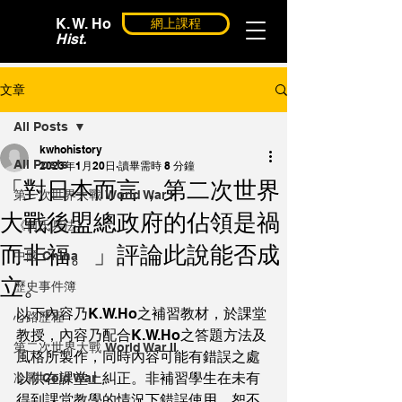
K. W. Ho
網上課程
Hist.
文章
All Posts
kwhohistory
All Posts
2023年1月20日
讀畢需時 8 分鐘
「對日本而言，第二次世界
第一次世界大戰 World War I
大戰後盟總政府的佔領是禍
《何氏兵法》
而非福。」評論此說能否成
中國 China
立。
歷史事件簿
以下內容乃K.W.Ho之補習教材，於課堂
心路歷程
教授，內容乃配合K.W.Ho之答題方法及
第二次世界大戰 World War II
風格所製作，同時內容可能有錯誤之處
以供在課堂上糾正。非補習學生在未有
冷戰 Cold War
得到課堂教學的情況下錯誤使用，恕不