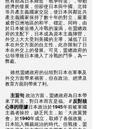
然有助為日本締造「戰爭特需」，帶動
經濟的發展，但卻使日本與中國、北韓
等共產主義國家交惡，使日本與鄰近共
產主義國家保持了數十年的對立，嚴重
威脅亞洲地區的和平、穩定。同時，由
於日本被迫捲入冷戰的漩渦，在盟總政
府的支配下，日本成為資本主義陣營，
外交上大大受到美國的主導，減低了日
本在外交方面的自主性，此亦限制了日
本在外交上的發展。可見，盟總政府的
佔領導致日本捲入了冷戰的鬥爭，為一
弊處。
    雖然盟總政府的佔領對日本在軍事及
外交方面帶來禍害，但在政治、經濟及
教育方面則帶來了利。
主旨句
 政治方面，盟總政府為日本帶
來了民主，對日本而言是福。 // 
反對核
心B的理據
日本政治於1945年前被軍國
主義者操控，缺乏民主，如「大政翼贊
會」於1940年成立，取締了各個政黨，
日本陷入獨裁統治的時代。但戰後，盟