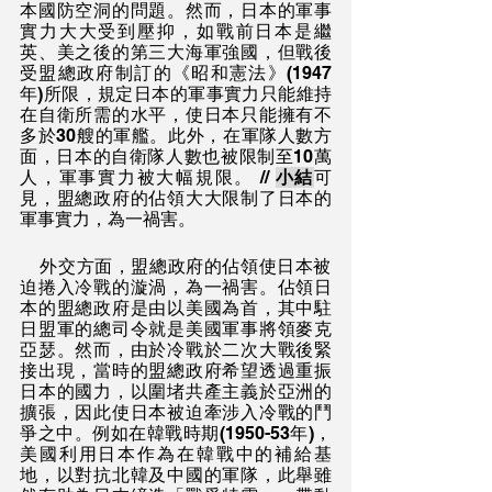
本國防空洞的問題。然而，日本的軍事
實力大大受到壓抑，如戰前日本是繼
英、美之後的第三大海軍強國，但戰後
受盟總政府制訂的《昭和憲法》(1947
年)所限，規定日本的軍事實力只能維持
在自衛所需的水平，使日本只能擁有不
多於30艘的軍艦。此外，在軍隊人數方
面，日本的自衛隊人數也被限制至10萬
人，軍事實力被大幅規限。 // 
小結
可
見，盟總政府的佔領大大限制了日本的
軍事實力，為一禍害。
    外交方面，盟總政府的佔領使日本被
迫捲入冷戰的漩渦，為一禍害。佔領日
本的盟總政府是由以美國為首，其中駐
日盟軍的總司令就是美國軍事將領麥克
亞瑟。然而，由於冷戰於二次大戰後緊
接出現，當時的盟總政府希望透過重振
日本的國力，以圍堵共產主義於亞洲的
擴張，因此使日本被迫牽涉入冷戰的鬥
爭之中。例如在韓戰時期(1950-53年)，
美國利用日本作為在韓戰中的補給基
地，以對抗北韓及中國的軍隊，此舉雖