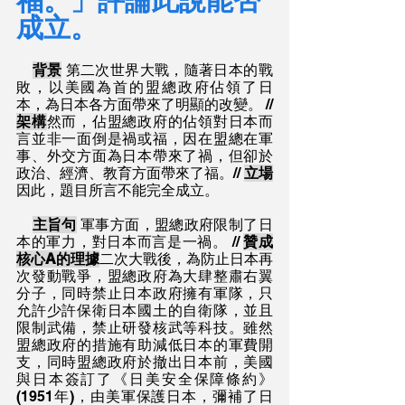
福。」評論此說能否
成立。
背景
 第二次世界大戰，隨著日本的戰
敗，以美國為首的盟總政府佔領了日
本，為日本各方面帶來了明顯的改變。 // 
架構
然而，佔盟總政府的佔領對日本而
言並非一面倒是禍或福，因在盟總在軍
事、外交方面為日本帶來了禍，但卻於
政治、經濟、教育方面帶來了福。// 
立場
因此，題目所言不能完全成立。
主旨句
 軍事方面，盟總政府限制了日
本的軍力，對日本而言是一禍。 // 
贊成
核心A的理據
二次大戰後，為防止日本再
次發動戰爭，盟總政府為大肆整肅右翼
分子，同時禁止日本政府擁有軍隊，只
允許少許保衛日本國土的自衛隊，並且
限制武備，禁止研發核武等科技。雖然
盟總政府的措施有助減低日本的軍費開
支，同時盟總政府於撤出日本前，美國
與日本簽訂了《日美安全保障條約》
(1951年)，由美軍保護日本，彌補了日