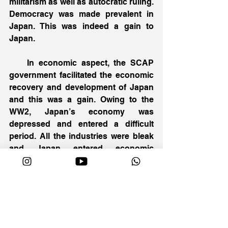
militarism as well as autocratic ruling. 
Democracy was made prevalent in 
Japan. This was indeed a gain to 
Japan. 
    In economic aspect, the SCAP 
government facilitated the economic 
recovery and development of Japan 
and this was a gain. Owing to the 
WW2, Japan’s economy was 
depressed and entered a difficult 
period. All the industries were bleak 
and Japan entered economic 
recession. Nonetheless, the SCAP 
occupation did not suppress the 
economic development but helped 
rebuild it. For example, in terms of 
commerce and industry, the US, with 
a view to preventing the zaibatsu 