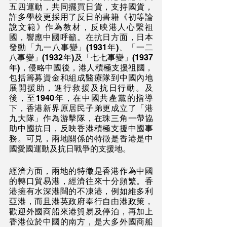
五四運動，共同擺買日貨，支持國貨，
許多學校更採用了反日的書籍《初等論
說文範》作為教材，反映港人心繫祖
國，響應中國呼籲。在抗日方面，日本
發動「九一八事變」(1931年)、「一二
八事變」(1932年)及「七七事變」(1937
年)，侵略中國後，港人積極支援祖國，
包括籌募資金和組成醫療隊到中國內地
展開援助，進行救援及抗日行動。及
後，至1940年，在中國共產黨的指導
下，香港新界原居民子弟更成立了「港
九大隊」作為游擊隊，在珠三角一帶協
助中國抗日，反映香港積極支援中國事
務。可見，兩地關係的特徵是香港是中
國愛國運動及抗日戰爭的支援地。
經濟方面，兩地的特徵是香港作為中國
的轉口貿易港，經濟往來十分頻繁。香
港擁有水深港闊的不凍港，例如維多利
亞港，而且港英政府奉行自由港政策，
歡迎外國商船來港貿易及停泊，再加上
香港位於中國的南方，是大多外國商船