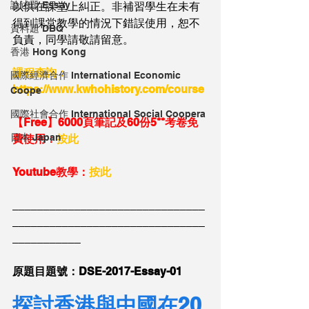
論述題 Essay
以供在課堂上糾正。非補習學生在未有
得到課堂教學的情況下錯誤使用，恕不
資料題 DBQ
負責，同學請敬請留意。
香港 Hong Kong
課程查詢：
國際經濟合作 International Economic
https://www.kwhohistory.com/course
Coope
國際社會合作 International Social Coopera
【Free】6000頁筆記及60份5**考卷免
日本 Japan
費使用：
按此
Youtube教學：
按此
_______________________________
_______________________________
___________
原題目題號：DSE-2017-Essay-01
探討香港與中國在20