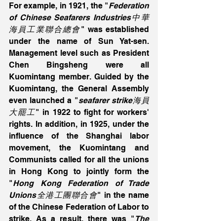
For example, in 1921, the "
Federation 
of Chinese Seafarers Industries中華
海員工業聯合總會
" was established 
under the name of Sun Yat-sen. 
Management level such as President 
Chen Bingsheng were all 
Kuomintang member. Guided by the 
Kuomintang, the General Assembly 
even launched a "
seafarer strike海員
大罷工
" in 1922 to fight for workers' 
rights. In addition, in 1925, under the 
influence of the Shanghai labor 
movement, the Kuomintang and 
Communists called for all the unions 
in Hong Kong to jointly form the 
"
Hong Kong Federation of Trade 
Unions全港工團聯合會
" in the name 
of the Chinese Federation of Labor to 
strike. As a result, there was "
The 