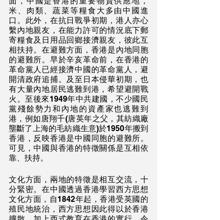
面，中國是香港的重要物資供應地，
米、肉類、蔬菜等糧食大多由中國進
口。此外，在抗日戰爭初期，港人亦心
繫內地親友，在能力許可的情況底下郵
寄糧食及日用品回鄉接濟親友，彼此互
相扶持。在避難方面，香港是內地同胞
的避難所。早於辛亥革命前，在香港的
革命黨人已經接濟中國的革命黨人，避
開清政府追捕。及至日本侵華初期，也
有大量內地居民逃難到港，希望避開戰
火。至後來1949年中共建國，不少國民
黨殘餘勢力和內地的資產家也逃難到
港，例如唐翔千(唐英年之父，其紡織廠
壟斷了上海的毛紡織生意)於1950年搬到
香港，反映香港是中國同胞的避難所。
可見，中國與香港的特徵關係是互相依
靠、扶持。
文化方面，兩地的特徵是相互交流，十
分緊密。在中國透過香港學習西方思想
文化方面，自1842年起，香港受英國的
殖民地統治，西方思想因此得以於香港
擴散，加上西式教育在香港的實行，令