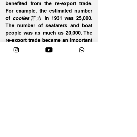
benefited from the re-export trade. 
For example, the estimated number 
of 
coolies苦力
 in 1931 was 25,000. 
The number of seafarers and boat 
people was as much as 20,000. The 
re-export trade became an important 
part of Hong Kong’s economy in the 
first half of the 20th century. It can 
show that before the Cold War, there 
was close relationship between the 
economies of Hong Kong and China 
and Hong Kong was an important 
port of transit for China.
In social aspect, the relations 
between the two places can be 
characterized by mutual benefits and 
mutual dependence. There were 
close social ties and mutual support 