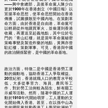
——興中會總部，及後革命黨人陳少白
更於1900年在香港創立《中國日報》以
宣揚革命思想，使革命思想開始在香港
傳播，試圖擴散至中國內地。在策劃革
命方面，由於香港是自由港，革命黨可
以輕易從外地購買軍火，並偷運到香港
收藏，再運送至起義地點，其中位於屯
門的「青山紅樓」就是當年革命黨秘密
策略事變及製造炸藥的地點，黃興亦曾
駐紅樓，策劃軍事。可見，香港與中國
的政治關係緊密，是中國的革命基地。
政治方面，特徵二是中國是香港勞工運
動的煽動地，協助香港工人爭取權益。
20世紀初，香港就職人口的教育水平較
低，大多從事苦力、海員、農民等工
作，對於勞工法例較為陌生，鮮有罷工
示威等活動。然而，隨著中國的工人運
動於1910年代開始萌芽，工人運動的文
化開始傳入香港。甚至，在以孫中山為
首的國民黨鼓勵香港工人學習歐洲的工