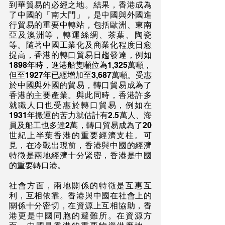
到華貿易的必經之地。結果，香港成為
了中國的「南大門」，是中國與外國進
行貿易的重要中轉站，包括歐洲、東南
亞及澳洲等，轉運絲綢、茶葉、陶瓷
等。隨著中國工業化及商業化程度日愈
提高，香港的轉口貿易日趨發達，例如
1898年時，進港船隻噸位為1,325萬噸，
但至1927年已經增加至3,687萬噸。受惠
於中國與外國的貿易，轉口貿易成為了
香港的主要產業。與此同時，香港許多
就職人口也受惠於轉口貿易，例如在
1931年搬運的苦力就估計有2.5萬人、海
員及船工也多達2萬，轉口貿易成為了20
世紀上半葉香港的重要經濟支柱。可
見，在冷戰出現前，香港與中國的經濟
特徵是兩地經濟十分緊密，香港是中國
的重要轉口港。
社會方面，兩地關係的特徵是互惠互
利，互相依靠。香港與中國在社會上的
關係十分密切，在資源上互相協助，香
港更是中國同胞的避難所。在資源方