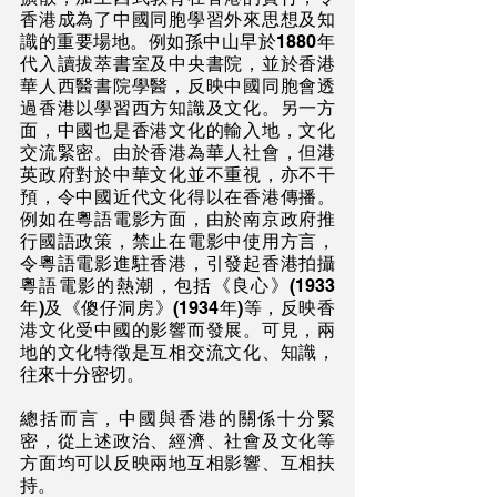
香港成為了中國同胞學習外來思想及知
識的重要場地。例如孫中山早於1880年
代入讀拔萃書室及中央書院，並於香港
華人西醫書院學醫，反映中國同胞會透
過香港以學習西方知識及文化。另一方
面，中國也是香港文化的輸入地，文化
交流緊密。由於香港為華人社會，但港
英政府對於中華文化並不重視，亦不干
預，令中國近代文化得以在香港傳播。
例如在粵語電影方面，由於南京政府推
行國語政策，禁止在電影中使用方言，
令粵語電影進駐香港，引發起香港拍攝
粵語電影的熱潮，包括《良心》(1933
年)及《傻仔洞房》(1934年)等，反映香
港文化受中國的影響而發展。可見，兩
地的文化特徵是互相交流文化、知識，
往來十分密切。
總括而言，中國與香港的關係十分緊
密，從上述政治、經濟、社會及文化等
方面均可以反映兩地互相影響、互相扶
持。