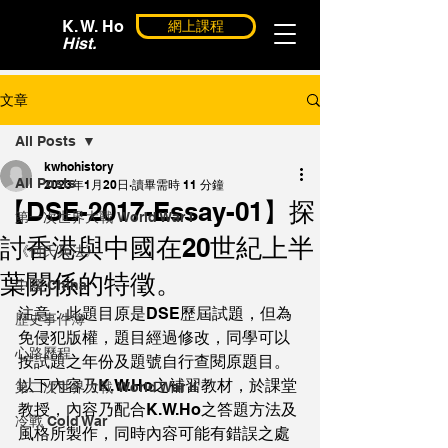
K. W. Ho
網上課程
Hist.
文章
All Posts
kwhohistory
All Posts
2023年1月20日
讀畢需時 11 分鐘
【DSE-2017-Essay-01】探
第一次世界大戰 World War I
討香港與中國在20世紀上半
《何氏兵法》
葉關係的特徵。
中國 China
注意：此題目原是DSE歷屆試題，但為
歷史事件簿
免侵犯版權，題目經過修改，同學可以
心路歷程
按試題之年份及題號自行查閱原題目。
以下內容乃K.W.Ho之補習教材，於課堂
第二次世界大戰 World War II
教授，內容乃配合K.W.Ho之答題方法及
冷戰 Cold War
風格所製作，同時內容可能有錯誤之處