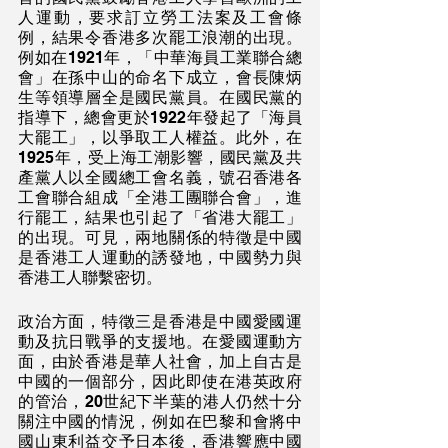
人運動，要求訂立勞工法案及工會條
例，結果令香港多次罷工浪潮的出現。
例如在1921年，「中華海員工業聯合總
會」在孫中山的命名下成立，會長陳炳
生等領導層全是國民黨員。在國民黨的
指導下，總會更於1922年發起了「海員
大罷工」，以爭取工人權益。此外，在
1925年，受上海工潮影響，國民黨及共
產黨人以全國總工會名義，號召香港各
工會聯合組成「全港工團聯合會」，進
行罷工，結果也引起了「省港大罷工」
的出現。可見，兩地關係的特徵是中國
是香港工人運動的誘發地，中國勢力與
香港工人聯繫密切。
政治方面，特徵三是香港是中國愛國運
動及抗日戰爭的支援地。在愛國運動方
面，由於香港是華人社會，加上自古是
中國的一個部分，因此即使在港英政府
的管治，20世紀下半葉的港人仍然十分
關注中國的情況，例如在巴黎和會將中
國山東利益交予日本後，香港響應中國