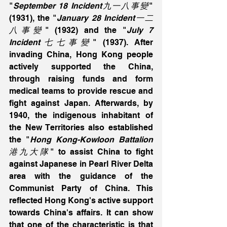
"
September 18 Incident九一八事變
" 
(1931), the "
January 28 Incident一二
八事變
" (1932) and the "
July 7 
Incident七七事變
" (1937). After 
invading China, Hong Kong people 
actively supported the China, 
through raising funds and form 
medical teams to provide rescue and 
fight against Japan. Afterwards, by 
1940, the indigenous inhabitant of 
the New Territories also established 
the "
Hong Kong-Kowloon Battalion
港九大隊
" to assist China to fight 
against Japanese in Pearl River Delta 
area with the guidance of the 
Communist Party of China. This 
reflected Hong Kong's active support 
towards China's affairs. It can show 
that one of the characteristic is that 