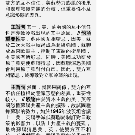
雙方的互不信任﹑美蘇勢力膨脹的後果
和處理戰後問題的分歧，但重要性不及
意識形態的差異。
主旨句
 其一，美、蘇兩國的互不信任
也是導致冷戰出現的其中原因。 // 
他項
重要性
美﹑蘇兩國互相猜忌，因美﹑蘇
於二次大戰中崛起成為超級強國，蘇聯
成為東歐霸主，控制了東歐的衛星國，
令美國有所顧忌。同時，美國成功研發
原子彈更使蘇聯猜忌，因蘇聯深恐美國
會利用原子彈對付自己。因此，雙方互
相猜忌，終導致對立和冷戰的出現。
主旨句
 然而，就因果關係，雙方的互
不信任植根於意識形態的差異，重要性
較小。 // 
駁論
由於資本主義的美﹑英等
國恐懼蘇聯共產主義的擴張，故試圖壓
抑蘇聯的勢力，如於1945年波茨坦會議
上，美﹑英聯手減低蘇聯於制訂對日政
策的影響力，以防止共產主義的蔓延，
最終蘇聯猜忌美﹑英，使雙方互不相