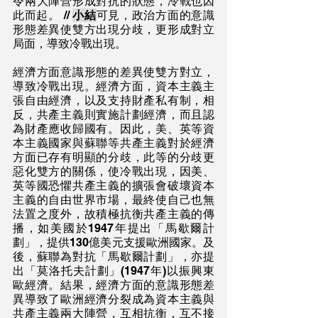
令兩大陣營形成對抗的狀態，冷戰也因
此而起。 // 
小結
可見，政治方面的意識
形態差異使雙方出現分歧，更形成對立
局面，導致冷戰出現。
經濟方面意識形態的差異使雙方對立，
導致冷戰出現。經濟方面，資本主義主
張自由經濟，以及支持財產私有制，相
反，共產主義則實施計劃經濟，而且認
為財產應收歸國有。因此，美、英等資
本主義國家與蘇聯等共產主義對於經濟
方面已存有明顯的分歧，此等的分歧更
惡化雙方的關係，使冷戰出現，因美、
英等國恐懼共產主義的擴張會破壞資本
主義的自由世界市場，最終使自己也無
法置之度外，故積極抗衡共產主義的傳
播，如美國於1947年提出「馬歇爾計
劃」，提供130億美元支援歐洲國家。及
後，蘇聯為對抗「馬歇爾計劃」，亦提
出「莫洛托夫計劃」(1947年)以振興東
歐經濟。結果，經濟方面的意識形態差
異導致了歐洲經濟分裂成為資本主義與
共產主義兩大陣營，互相抗衡，互不接