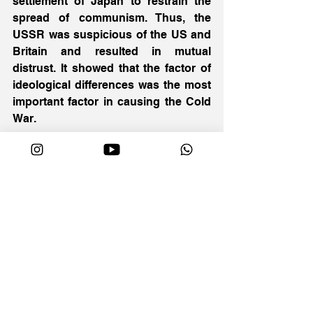
settlement of Japan to restrain the 
spread of communism. Thus, the 
USSR was suspicious of the US and 
Britain and resulted in mutual 
distrust. It showed that the factor of 
ideological differences was the most 
important factor in causing the Cold 
War.
    Secondly, power expansion of the 
US and the USSR led to the Cold War. 
The strength of the US and USSR 
expanded rapidly after WW2 and 
became superpowers. The US had a 
strong economic and military power 
while the USSR possessed of 6 
million soldiers, 20 thousand 
warplanes and 50 thousand tanks, 
being comparable to the US. They 