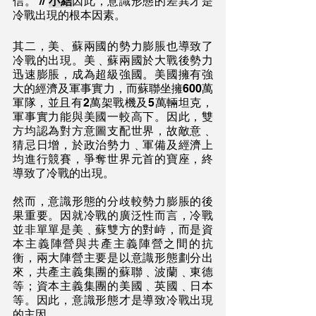
信。 // 
小結
因此，意識形態的差異才是
冷戰出現的根本因素。
其二，美、蘇兩國的勢力膨脹也導致了
冷戰的出現。美﹑蘇兩國於大戰後勢力
迅速膨脹，成為超級強國。美國擁有強
大的經濟及軍事實力，而蘇聯坐擁600萬
軍隊，並且有2萬架戰機及5萬輛坦克，
軍事實力能與美國一較高下。因此，雙
方均認為對方意圖支配世界，故敵意﹑
猜忌日增，於政治勢力﹑軍備及經濟上
均進行競賽，爭奪世界元首的寶座，終
導致了冷戰的出現。
然而，意識形態的分歧較勢力膨脹的後
果重要。因就冷戰的廣泛性而言，冷戰
並非單單是美﹑蘇雙方的對峙，而是資
本主義陣營與共產主義陣營之間的抗
衡，兩大陣營主要是以意識形態劃分出
來，共產主義集團的蘇聯﹑波蘭﹑東德
等；資本主義集團的美國﹑英國﹑日本
等。因此，意識形態才是導致冷戰出現
的主因。