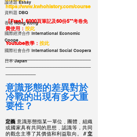
論述題 Essay
https://www.kwhohistory.com/course
資料題 DBQ
【Free】6000頁筆記及60份5**考卷免
香港 Hong Kong
費使用：
按此
國際經濟合作 International Economic
Coope
Youtube教學：
按此
國際社會合作 International Social Coopera
_______________________________
日本 Japan
_______________________________
___________
意識形態的差異對於
冷戰的出現有多大重
要性？
定義
 意識形態指某一單位﹑團體﹑組織
或國家具有共同的思想﹑認識等，共同
的觀念主導了其價值和利益取向。 // 
立