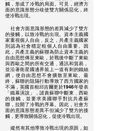
觸，形成了冷戰的局面。可見，經濟方
面的意識形態分歧使雙方關係惡化，終
使冷戰出現。
    社會方面意識形態的差異減少了雙方
的接觸，以致冷戰的出現。資本主義國
家重視個人自由，反之，共產主義國家
則認為社會穩定較個人自由重要。因
此，共產主義的蘇聯為防止資本主義的
自由思想傳至東歐，於戰後中斷了東歐
與西歐之間的所有交通﹑通訊和貿易，
並沿著衛星國邊界裝上一道有刺的鐵絲
網，使自由思想不會擴散至東歐。最
終，蘇聯的阻隔行動導致了西方國家的
不滿，英國首相邱吉爾更於1946年發表
「鐵幕演說」，譴責蘇聯中斷東﹑西歐
的接觸，並要求美國聯手對抗共產蘇
聯，拉開了冷戰的序幕。因此，社會方
面的意識形態差異不但減少了雙方的接
觸，更導致關係惡化，促使冷戰出現。
    縱然有其他導致冷戰出現的原因，如