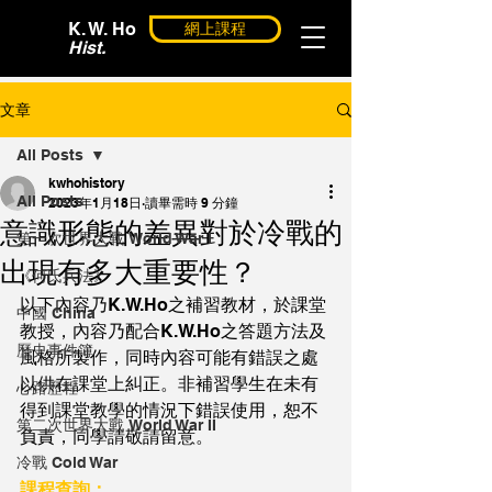
K. W. Ho
網上課程
Hist.
文章
All Posts
kwhohistory
All Posts
2023年1月18日
讀畢需時 9 分鐘
意識形態的差異對於冷戰的
第一次世界大戰 World War I
出現有多大重要性？
《何氏兵法》
以下內容乃K.W.Ho之補習教材，於課堂
中國 China
教授，內容乃配合K.W.Ho之答題方法及
歷史事件簿
風格所製作，同時內容可能有錯誤之處
以供在課堂上糾正。非補習學生在未有
心路歷程
得到課堂教學的情況下錯誤使用，恕不
第二次世界大戰 World War II
負責，同學請敬請留意。
冷戰 Cold War
課程查詢：