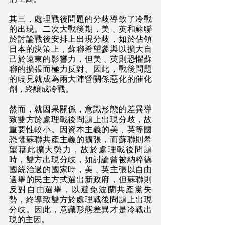
其三，處理戰後問題的分歧導致了冷戰
的出現。二次大戰後期，美﹑英和蘇聯
於討論戰後安排上出現分歧，如於佔領
日本的決策上，蘇聯希望參與以擴大自
己於遠東的影響力，但美﹑英則恐懼蘇
聯的擴張而極力反對。因此，戰後問題
的歧見就成為兩大陣營關係惡化的催化
劑，終釀成冷戰。
然而，就因果關係，意識形態的差異導
致雙方於處理戰後問題上出現分歧，故
重要性較小。因資本主義的美﹑英等國
恐懼蘇聯共產主義的擴張，而蘇聯則希
望藉此擴大勢力，故於處理戰後問題
時，雙方出現分歧，如討論曾被納粹德
國統治過的國家時，美﹑英主張以自由
選舉的民主方式選出新政府，但蘇聯則
反對自由選舉，以避免波蘭共產黨失
勢，終導致雙方於處理戰後問題上出現
分歧。因此，意識形態差異才是冷戰出
現的主因。