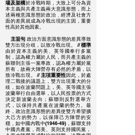
場及架構
於冷戰時期，大致上可分為資
本主義與共產主義兩大意識形態，而上
述兩種意識形態於政治﹑經濟及社會方
面的差異就成為冷戰出現的主因，重要
性高於其他因素。
主旨句
 政治方面意識形態的差異導致
雙方出現分歧，以致冷戰出現。 // 
標準
由於資本主義的美、英等國奉行多黨
制，認為權力屬於人民，而共產主義的
蘇聯則主張一黨專政，認為權力屬於黨
所有，故兩大陣營存有必然的矛盾，以
致冷戰出現。 // 
主項重要性
因此，於處
理二戰後的議題上，雙方出現重大的分
歧，如在波蘭問題上，美、英等國主張
波蘭舉行自由選舉，以人民投票的方式
決定新波蘭去向；蘇聯則反對選舉方
式，以保持共產黨在波蘭的勢力。最
終，政治意識形態的差異使雙方希望擴
大己方的勢力，以保障己方陣營的安
穩，如中國內戰中(1946-49)，蘇聯支持
中國共產黨，而美、英則支持國民黨，