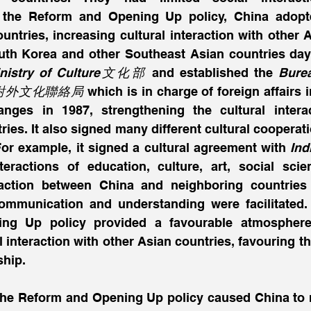
 the Reform and Opening Up policy, China adopt
ountries, increasing cultural interaction with other A
th Korea and other Southeast Asian countries day 
inistry of Culture文化部
 and established the
 Burea
ions對外文化聯絡局
 which is in charge of foreign affairs i
anges in 1987, strengthening the cultural interac
ies. It also signed many different cultural cooperat
For example, it signed a cultural agreement with 
In
eractions of education, culture, art, social scie
raction between China and neighboring countrie
ommunication and understanding were facilitated. T
ng Up policy provided a favourable atmosphere 
al interaction with other Asian countries, favouring t
ship.
 the Reform and Opening Up policy caused China to r