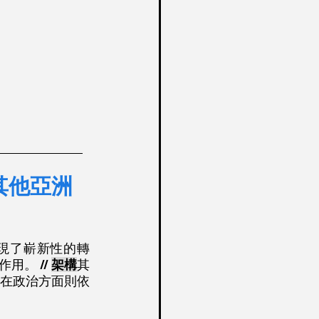
____________
其他亞洲
出現了嶄新性的轉
。 // 
架構
其
在政治方面則依