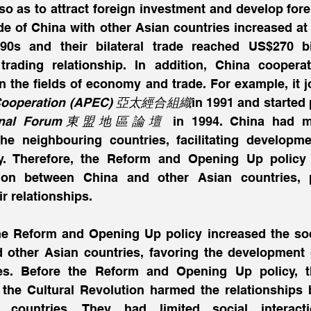
so as to attract foreign investment and develop forei
rade of China with other Asian countries increased at 
0s and their bilateral trade reached US$270 bil
 trading relationship. In addition, China cooperat
in the fields of economy and trade. For example, it j
c Cooperation (APEC) 亞太經合組織
in 1991 and started p
ional Forum東盟地區論壇
 in 1994. China had m
the neighbouring countries, facilitating developmen
ly. Therefore, the Reform and Opening Up policy fa
ion between China and other Asian countries, p
r relationships. 
the Reform and Opening Up policy increased the soci
other Asian countries, favoring the development of
s. Before the Reform and Opening Up policy, th
the Cultural Revolution harmed the relationships 
countries. They had limited social interacti