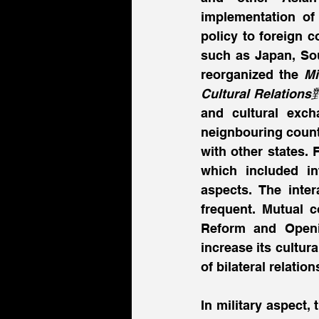
implementation of
policy to foreign c
such as Japan, Sou
reorganized the 
M
Cultural Relat
and cultural exch
neignbouring countr
with other states. 
which included int
aspects. The inte
frequent. Mutual c
Reform and Openi
increase its cultur
of bilateral relation
In military aspect,