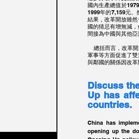
國內生產總值於1979
1999年的7,15
結果，改革開放雖然
國的猜忌有增無減，
間接為中國與其他亞
    總括而言，改革開放對中國與其他亞洲國家的關係帶來了極大的影響，雖然在經濟、社會及
軍事等方面促進了雙
與鄰國的關係因改革
Discuss th
Up has affe
countries. 
China has impleme
opening up the do