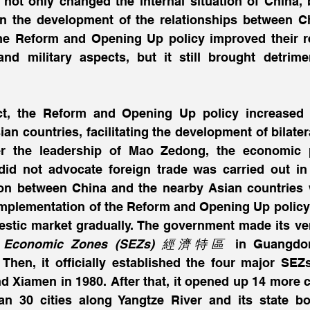
not only changed the internal situation of China, b
 on the development of the relationships between C
he Reform and Opening Up policy improved their rel
nd military aspects, but it still brought detrimen
t, the Reform and Opening Up policy increased 
an countries, facilitating the development of bilatera
r the leadership of Mao Zedong, the economic p
did not advocate foreign trade was carried out in 
on between China and the nearby Asian countries wa
implementation of the Reform and Opening Up policy 
stic market gradually. The government made its very
al Economic Zones (SEZs) 經濟特區
 in Guangdon
 Then, it officially established the four major SEZ
 Xiamen in 1980. After that, it opened up 14 more coa
n 30 cities along Yangtze River and its state bor