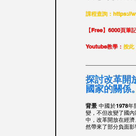
課程查詢：https://ww
【Free】6000頁
Youtube教學：
按此
________________
探討改革開放
國家的關係
背景
 中國於197
變，不但改變了國內
中，改革開放在經濟
然帶來了部分負面影