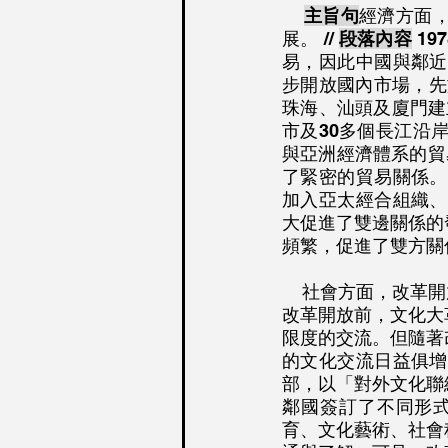
主旨句
經濟方面
展。 // 
段落內容
 1
易，因此中國與鄰近
步開放國內市場，先
珠海、汕頭及廈門建立
市及30多個長江沿
與亞洲經濟體系的貿易
了緊密的貿易關係。
加入亞太經合組織、
大促進了雙邊關係的發展
頻繁，促進了雙方關
社會方面，改革開
改革開放前，文化大
限度的交流。但隨著
的文化交流日益俱增
部，以「對外文化聯
鄰國簽訂了不同形式
育、文化藝術、社會