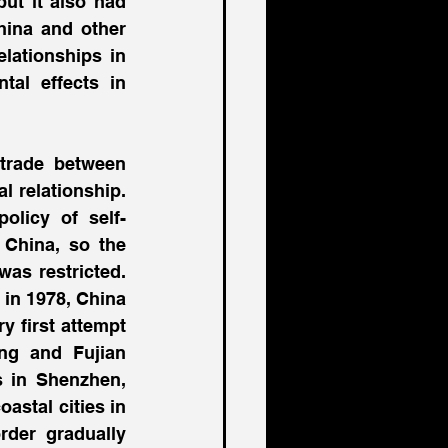
ut it also had 
hina and other 
ationships in 
tal effects in 
trade between 
l relationship. 
olicy of self-
China, so the 
s restricted. 
in 1978, China 
 first attempt 
g and Fujian 
s in Shenzhen, 
stal cities in 
der gradually 