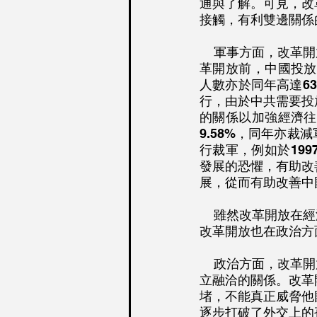
通與了解。可見，改
接觸，有利雙邊關係
    軍事方面，改革開放使中國減低軍費開支及進行裁軍，有助改善與其他亞洲國家的關係。改
革開放前，中國投放
人數亦於同年高達6
行，由於中共需要投
的關係以加強經濟往
9.58%，同年亦裁
行裁軍，例如於19
發展的恐懼，有助改
展，從而有助改善中
    雖然改革開放在經濟、社會及軍事方面有助促進中國與鄰近亞洲國家的關係發展，但同時，
改革開放也在政治方
    政治方面，改革開放使中國國力崛起，反使其他國家對中國的猜忌增加，損害中國與鄰國建
立融洽的關係。改革
堵，不能真正威脅他
逐步打破了外交上的