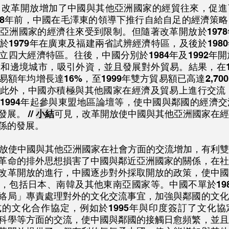
，改革開放增加了中國與其他亞洲國家的經貿往來，促進
978年前，中國在毛澤東的領導下推行自給自足的經濟策
亞洲國家的經濟往來受到限制。但隨著改革開放於197
於1979年在廣東及福建兩省試辨經濟特區，及後於198
四大經濟特區。往後，中國分別於1984年及1992年開
岸和邊境城市，吸引外資，並且發展對外貿易。結果，在1
額年均增長達16%，至1999年雙方貿易額已高達2,70
此外，中國亦積極與其他國家在經濟及貿易上進行交流，
1994年起參與東盟地區論壇等，使中國與鄰國的經濟
。 // 
小結
可見，改革開放使中國與其他亞洲國家在經
係的發展。
放使中國與其他亞洲國家在社會方面的交流增加，有利雙
革命的排外思想損害了中國與鄰近亞洲國家的關係，在社
改革開放的進行，中國逐步對外採取開放的政策，使中國
，包括日本、南韓及其他東南亞國家等。中國不單於19
絡局」專責處理對外的文化交流事宜，加強與鄰國的文化
的文化合作協定，例如於1995年與印度簽訂了文化協
科學等方面的交流，使中國與鄰國的接觸日愈頻繁，並且