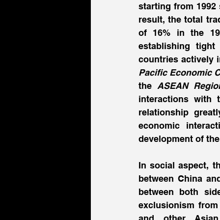
starting from 1992 
result, the total t
of 16% in the 199
establishing tight
countries actively 
Pacific Economi
the 
ASEAN Reg
interactions with 
relationship great
economic interact
development of thei
In social aspect, 
between China and 
between both side
exclusionism from 
and other Asian 