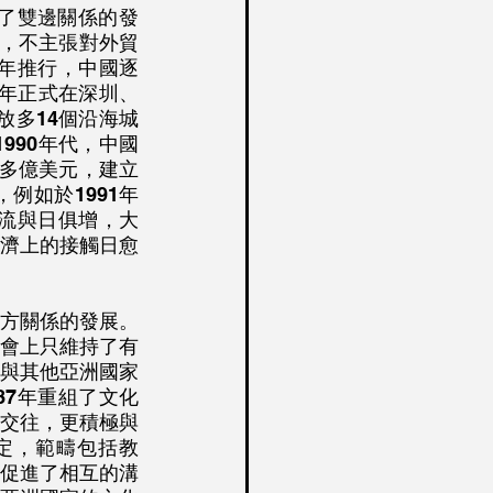
了雙邊關係的發
略，不主張對外貿
8年推行，中國逐
0年正式在深圳、
放多14個沿海城
990年代，中國
0多億美元，建立
例如於1991年
交流與日俱增，大
濟上的接觸日愈
方關係的發展。
會上只維持了有
與其他亞洲國家
87年重組了文化
交往，更積極與
定，範疇包括教
促進了相互的溝