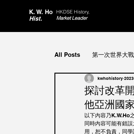
K. W. Ho
HKDSE History,
Hist.
Market Leader
All Posts
第一次世界大戰 Wo
心路歷程
第二次世界大戰 
kwhohistory
202
探討改革開
他亞洲國
資料題 DBQ
香港 Hon
以下內容乃K.W.H
同時內容可能有錯誤
國際社會合作 Internationa
用，恕不負責，同學