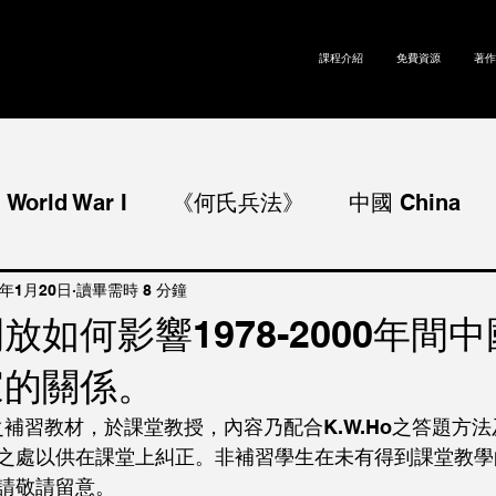
課程介紹
免費資源
著作
rld War I
《何氏兵法》
中國 China
World War II
冷戰 Cold War
論述題 E
3年1月20日
讀畢需時 8 分鐘
放如何影響1978-2000年間
家的關係。
g Kong
國際經濟合作 International Economi
o之補習教材，於課堂教授，內容乃配合K.W.Ho之答題方
之處以供在課堂上糾正。非補習學生在未有得到課堂教學
l Social Coopera
日本 Japan
請敬請留意。