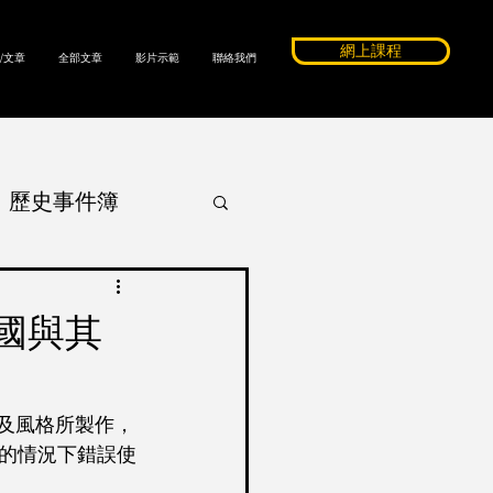
網上課程
/文章
全部文章
影片示範
聯絡我們
歷史事件簿
ssay
中國與其
c Coope
法及風格所製作，
的情況下錯誤使