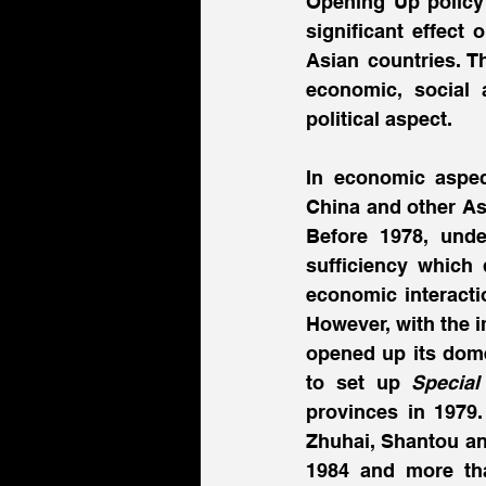
Opening Up policy 
significant effect
Asian countries. T
economic, social a
political aspect.
In economic aspec
China and other Asi
Before 1978, unde
sufficiency which 
economic interacti
However, with the 
opened up its dome
to set up 
Speci
provinces in 1979.
Zhuhai, Shantou and
1984 and more tha