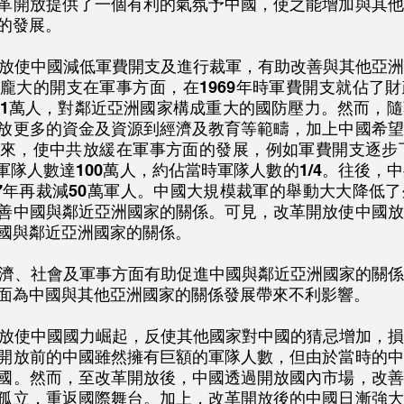
革開放提供了一個有利的氣氛予中國，使之能增加與其他
的發展。
龐大的開支在軍事方面，在1969年時軍費開支就佔了財
31萬人，對鄰近亞洲國家構成重大的國防壓力。然而，
放更多的資金及資源到經濟及教育等範疇，加上中國希望
來，使中共放緩在軍事方面的發展，例如軍費開支逐步下
減軍隊人數達100萬人，約佔當時軍隊人數的1/4。往後，
97年再裁減50萬軍人。中國大規模裁軍的舉動大大降低
善中國與鄰近亞洲國家的關係。可見，改革開放使中國放
國與鄰近亞洲國家的關係。
面為中國與其他亞洲國家的關係發展帶來不利影響。
開放前的中國雖然擁有巨額的軍隊人數，但由於當時的中
國。然而，至改革開放後，中國透過開放國內市場，改善
孤立，重返國際舞台。加上，改革開放後的中國日漸強大