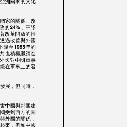
亞洲國家的文化
政的24%，軍隊
隨著改革開放的推
透過改善與外國
降至1985年的
中共也積極繼續進
了外國對中國軍事
緩在軍事上的發
國受到西方的圍
與外國的關係，
起來，例如中國