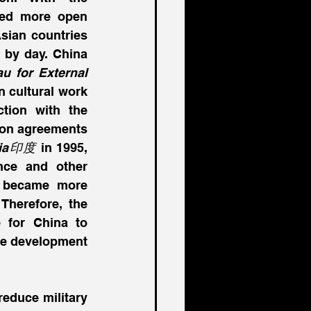
ed more open 
sian countries 
by day. China 
u for External 
n cultural work 
tion with the 
ion agreements 
dia印度
 in 1995, 
nce and other 
s became more 
herefore, the 
for China to 
he development 
educe military 