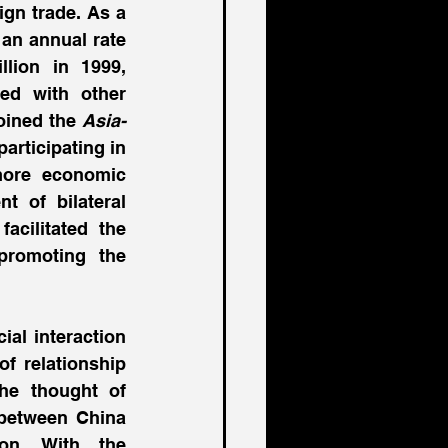
gn trade. As a 
an annual rate 
lion in 1999, 
ed with other 
oined the 
Asia-
articipating in 
ore economic 
t of bilateral 
cilitated the 
romoting the 
al interaction 
 relationship 
e thought of 
between China 
on. With the 