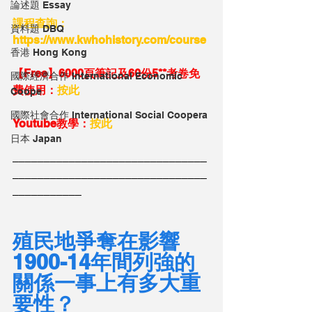
論述題 Essay
課程查詢：
資料題 DBQ
https://www.kwhohistory.com/course
香港 Hong Kong
【Free】6000頁筆記及60份5**考卷免
國際經濟合作 International Economic
費使用：
按此
Coope
國際社會合作 International Social Coopera
Youtube教學：
按此
日本 Japan
_______________________________
_______________________________
___________
殖民地爭奪在影響
1900-14年間列強的
關係一事上有多大重
要性？