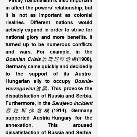
  Firstly, nationalism is also important 
in affect the powers’ relationship, but 
it is not as important as colonial 
rivalries. Different nations would 
actively expand in order to strive for 
national glory and more benefits. It 
turned up to be numerous conflicts 
and wars. For example, in the 
Bosnian Crisis波斯尼亞危機
(1908), 
Germany came quickly and decidedly 
to the support of its Austro-
Hungarian ally to occupy 
Bosnia-
Herzegovina波黑.
 This provoke the 
dissatisfaction of Russia and Serbia. 
Furthermore, in the 
Sarajevo Incident
塞拉耶佛危機
(1914), Germany 
supported Austria-Hungary for the 
annexation. This aroused 
dissatisfaction of Russia and Serbia. 