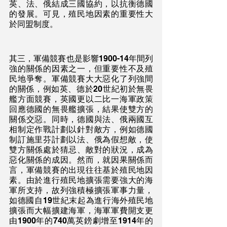
英、法、俄結成三國協約，以抗衡德國
的發展。可見，殖民地因素的重要性大
於同盟制度。
其三，軍備競賽也是影響1900-14年間列
強的關係的因素之一，但重要性不及殖
民地爭奪。軍備競賽大大惡化了列強間
的關係，例如英、德於20世紀初於無畏
艦方面競賽，英國更以二比一海軍政策
回應德國的無畏艦擴張，結果使雙方的
關係交惡。同時，德國與法、俄兩國互
相制定作戰計劃以針對敵方，例如德國
制訂施里芬計劃以法、俄為假想敵，使
雙方關係處於猜忌、敵對的狀況，成為
惡化關係的成因。然而，就因果關係而
言，軍備競賽的出現往往基於殖民地因
素。由於進行殖民地擴張需要強大的海
軍所支持，故列強積極擴張軍事力量，
如德國自19世紀末起為進行海外殖民地
擴張而大幅擴建海軍，海軍軍費開支更
由1900年的740萬英鎊劇增至1914年的