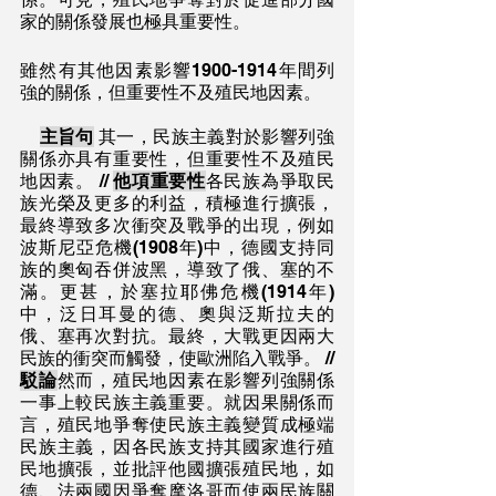
家的關係發展也極具重要性。
雖然有其他因素影響1900-1914年間列
強的關係，但重要性不及殖民地因素。
主旨句
 其一，民族主義對於影響列強
關係亦具有重要性，但重要性不及殖民
地因素。 // 
他項重要性
各民族為爭取民
族光榮及更多的利益，積極進行擴張，
最終導致多次衝突及戰爭的出現，例如
波斯尼亞危機(1908年)中，德國支持同
族的奧匈吞併波黑，導致了俄、塞的不
滿。更甚，於塞拉耶佛危機(1914年)
中，泛日耳曼的德、奧與泛斯拉夫的
俄、塞再次對抗。最終，大戰更因兩大
民族的衝突而觸發，使歐洲陷入戰爭。 // 
駁論
然而，殖民地因素在影響列強關係
一事上較民族主義重要。就因果關係而
言，殖民地爭奪使民族主義變質成極端
民族主義，因各民族支持其國家進行殖
民地擴張，並批評他國擴張殖民地，如
德、法兩國因爭奪摩洛哥而使兩民族關