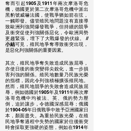
奪而引起1905及1911年兩次摩洛哥危
機，德國更於第二次摩洛哥危機中派出
黑豹號威嚇法國，使戰爭猶如箭在弦，
一觸即發。儘管殖民地問題沒有直接導
致歐洲列強間爆發戰爭，但持續的競爭
及衝突促使列強關係惡化，令歐洲局勢
更趨緊張，埋下了大戰爆發的伏線。 // 
小結
可見，殖民地爭奪導致衝突出現，
是惡化列強關係的重要因素。
其次，殖民地爭奪失敗造成民族屈辱，
亦使日後的衝突變得尖銳化，進一步損
害列強的關係。殖民地數量乃民族光榮
的指標，因此令列強積極擴張殖民地。
然而，殖民地競爭的失敗會造成民族屈
辱，例如德國於1905年及1911年兩次摩
洛哥危機中均被法、英、俄的勢力壓
倒，迫於讓步，令德國深感屈辱；俄國
於1904-05年日俄戰爭中敗予亞洲國家日
本，顏面盡失。為重拾民族光榮，在殖
民地爭奪過程中失勢的國家於往後衝突
時會採取更強硬的姿態，例如在1914年