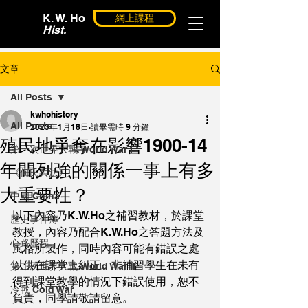
K. W. Ho
網上課程
Hist.
文章
All Posts
kwhohistory
All Posts
2023年1月18日
讀畢需時 9 分鐘
殖民地爭奪在影響1900-14
第一次世界大戰 World War I
年間列強的關係一事上有多
《何氏兵法》
大重要性？
中國 China
以下內容乃K.W.Ho之補習教材，於課堂
歷史事件簿
教授，內容乃配合K.W.Ho之答題方法及
心路歷程
風格所製作，同時內容可能有錯誤之處
以供在課堂上糾正。非補習學生在未有
第二次世界大戰 World War II
得到課堂教學的情況下錯誤使用，恕不
冷戰 Cold War
負責，同學請敬請留意。