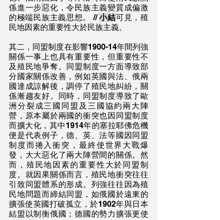
係進一步惡化，令民族主義變質成偏激
的極端民族主義思想。 // 
小結
可見，殖
民地因素的重要性大於民族主義。
其二，同盟制度在影響1900-14年間列強
關係一事上也具有重要性，但重要性不
及殖民地爭奪。同盟制度一方面導致部
分國家關係改善，例如英國與法、俄兩
國達成諒解後，調停了殖民地糾紛，關
係漸趨友好。同時，同盟制度導致了歐
洲分裂成三國同盟及三國協約兩大陣
營，原本屬於兩國的衝突也因同盟制度
而擴大化，其中1914年的塞拉耶佛危機
便是代表例子，德、英、法等國因同盟
制度而捲入衝突，最終使世界大戰爆
發，大大惡化了兩大陣營間的關係。然
而，殖民地因素的重要性大於同盟制
度。就因果關係而言，殖民地衝突往往
引致同盟體系的形成。列強往往因為殖
民地問題而締結同盟，如俄國於遠東的
擴張使英國打破孤立，於1902年與日本
結盟以制衡俄國；德國的勢力擴張更使