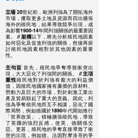
立場
 20世紀初，歐洲列強為了開拓海外
市場，攫取更多土地及資源而四出擴張
海外的殖民地，結果導致競爭出現，成
為影響1900-14年間列強關係的最重要因
素。 // 
架構
以下，將先分析殖民地因素
如何惡化及促進列強的關係，然後再探
討殖民地因素相對於其他因素的重要
性。
主句旨
 首先，殖民地爭奪導致衝突出
現，大大惡化了列強間的關係。 // 
主項
重性
殖民地對於列強有龐大的利益價
值，因殖民地國家擁有廉價的原材料、
勞動力及巨大的市場，對於刺激工業出
產及貿易額起了重大的意義。因此，列
強為爭奪殖民地而互不相讓，惡化了國
際局勢，例如德國於1890年代開始推行
「世界政策」，積極擴張殖民地，導致
了英國的強烈反感，使英、德關係交
惡。更甚，殖民地的爭奪直接導致了衝
突的出現，例如德、法因對摩洛哥的爭