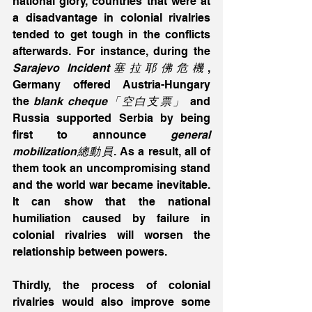
national glory, countries that were at 
a disadvantage in colonial rivalries 
tended to get tough in the conflicts 
afterwards. For instance, during the
Sarajevo Incident塞拉耶佛危機
, 
Germany offered Austria-Hungary 
the 
blank cheque「空白支票」
 and 
Russia supported Serbia by being 
first to announce 
general 
mobilization總動員
. As a result, all of 
them took an uncompromising stand 
and the world war became inevitable. 
It can show that the national 
humiliation caused by failure in 
colonial rivalries will worsen the 
relationship between powers.
Thirdly, the process of colonial 
rivalries would also improve some 