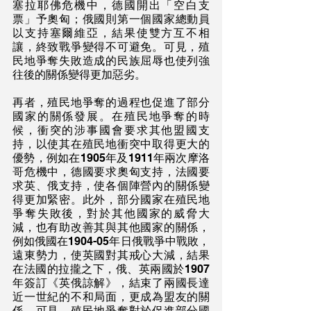
塞拉耶佛危機中，德國開出「空白支
票」予奧匈；俄國則第一個國家總動員
以支持塞爾維亞，結果使雙方互不相
讓，終致戰爭變得不可避免。可見，殖
民地爭奪失敗造成的民族屈辱也使列強
往後的關係變得更加惡劣。
再者，殖民地爭奪的過程也促進了部分
國家的關係發展。在殖民地爭奪的時
候，衝突的涉事國會要求其他盟國支
持，以使其在殖民地衝突中取得更大的
優勢，例如在1905年及1911年兩次摩洛
哥危機中，德國要求奧匈支持，法國要
求英、俄支持，使各個陣營內的關係變
得更加緊密。此外，部分國家在殖民地
爭奪失敗後，對於其他國家的威脅大
減，也有助改善其與其他國家的關係，
例如俄國在1904-05年日俄戰爭中戰敗，
遠東勢力，使英國對其戒心大減，結果
在法國的拉攏之下，俄、英兩國於1907
年簽訂《英俄諒解》，結束了兩國長達
近一世紀的不和局面，更成為盟友的關
係。可見，殖民地爭奪對於促進部分國