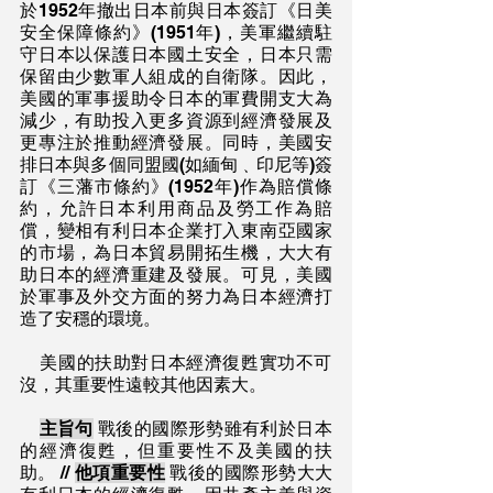
於1952年撤出日本前與日本簽訂《日美
安全保障條約》(1951年)，美軍繼續駐
守日本以保護日本國土安全，日本只需
保留由少數軍人組成的自衛隊。因此，
美國的軍事援助令日本的軍費開支大為
減少，有助投入更多資源到經濟發展及
更專注於推動經濟發展。同時，美國安
排日本與多個同盟國(如緬甸﹑印尼等)簽
訂《三藩市條約》(1952年)作為賠償條
約，允許日本利用商品及勞工作為賠
償，變相有利日本企業打入東南亞國家
的市場，為日本貿易開拓生機，大大有
助日本的經濟重建及發展。可見，美國
於軍事及外交方面的努力為日本經濟打
造了安穩的環境。
    美國的扶助對日本經濟復甦實功不可
沒，其重要性遠較其他因素大。
主旨句
 戰後的國際形勢雖有利於日本
的經濟復甦，但重要性不及美國的扶
助。 // 
他項重要性
 戰後的國際形勢大大