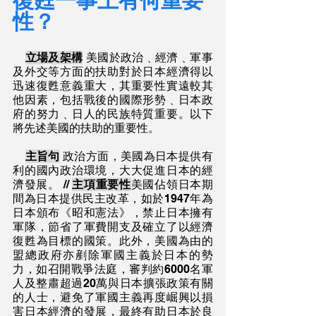
復甦一事上有何重要
性？
立場及架構
 美國於政治﹑經濟﹑軍事
及外交等方面的扶助對於日本經濟得以
迅速復甦意義重大，其重要性實遠較其
他因素，包括戰後的國際形勢﹑日本政
府的努力﹑日人的民族特質重要。以下
將先述美國的扶助的重要性。
主旨句
 政治方面，美國為日本提供有
利的國內政治環境，大大促進日本的經
濟發展。 // 
主項重要性
美國佔領日本期
間為日本提供民主改革，如於1947年為
日本頒布《昭和憲法》，禁止日本擁有
軍隊，節省了軍費開支及確立了以經濟
復甦為目標的國策。此外，美國為由的
盟總政府亦剷除軍國主義於日本的勢
力，如召開戰爭法庭，審判約6000名軍
人及整肅超過20萬與日本擴張政策有關
的人士，避免了軍國主義再度崛興以損
害日本經濟的發展，最終有助日本於良