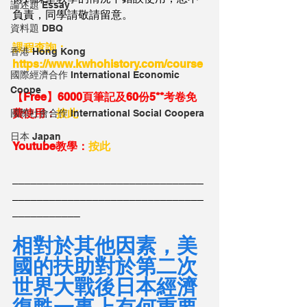
論述題 Essay
負責，同學請敬請留意。
資料題 DBQ
課程查詢：
香港 Hong Kong
https://www.kwhohistory.com/course
國際經濟合作 International Economic
Coope
【Free】6000頁筆記及60份5**考卷免
費使用：
按此
國際社會合作 International Social Coopera
日本 Japan
Youtube教學：
按此
_______________________________
_______________________________
___________
相對於其他因素，美
國的扶助對於第二次
世界大戰後日本經濟