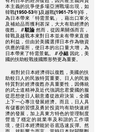
有利日本的經濟復甦，因共產主義與資
本主義的抗爭使多場亞洲戰場出現，如
韓戰(1950-53年)及越戰(1961-75年)等，
為日本帶來「特需景氣」，藉出口軍火
及補給品而獲利甚深，大大有助經濟的
復甦。 // 
駁論
 然而，從因果關係而言，
韓戰及越戰本來對日本並未有帶來直接
的利益，但由於美國選擇日本作為物資
供應的場所，使日本的出口量大增，為
日本帶來了特需景氣。 // 
小結
 因此，美
國的扶助較戰後國際形勢更為重要。
    相對於日本經濟得以復甦，美國的扶
助較日人的民族特質重要。日人的民族
特質對於經濟復甦亦具重要性，因傳統
的武士道精神及近代強調忠君愛國的服
從思想使日人願意遵從政府決策，全國
上下一心專注發展經濟。而且，日人具
有儲蓄的習慣及勇於投資均有助快速經
濟的發展，加上具東方特色的管理制度
營造了穩定的就業率及和諧的工作環
境，使日本經濟能於谷底迅速反彈。然
而，就影響力而言，當時日本財閥壟斷