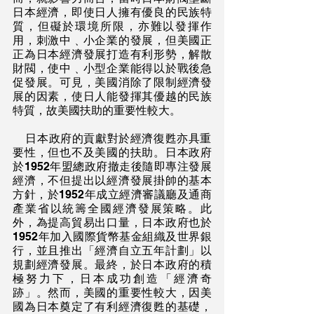
日本經濟，即使日人擁有優良的民族特
質，但礙於環境所限，亦難以發揮作
用，刺激中﹑小企業的發展，但美國正
正為日本經濟發展打造有利形勢，解散
財閥，使中﹑小型企業能得以於戰後急
促發展。可見，美國消除了限制經濟發
展的因素，使日人能發揮其優越的民族
特質，故美國扶助的重要性較大。
    日本政府的貢獻對於經濟復甦亦具重
要性，但也不及美國的扶助。日本政府
於1952年盟總政府撤走後隨即專注發展
經濟，不但提出以經濟發展掛帥的基本
方針，於1952年成立經濟審議廳及通商
產業省以統籌全國經濟發展策略。此
外，為提高貿易出口量，日本政府也於
1952年加入國際貨幣基金組織及世界銀
行，並且推出「經濟自立五年計劃」以
規劃經濟發展。最終，於日本政府的積
極努力下，日本成功創造「經濟奇
跡」。然而，美國的重要性較大，因美
國為日本奠定了有利經濟復甦的基礎，