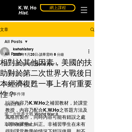
K. W. Ho
網上課程
Hist.
文章
All Posts
kwhohistory
All Posts
2023年1月20日
讀畢需時 8 分鐘
相對於其他因素，美國的扶
第一次世界大戰 World War I
助對於第二次世界大戰後日
《何氏兵法》
本經濟復甦一事上有何重要
中國 China
性？
歷史事件簿
以下內容乃K.W.Ho之補習教材，於課堂
心路歷程
教授，內容乃配合K.W.Ho之答題方法及
第二次世界大戰 World War II
風格所製作，同時內容可能有錯誤之處
以供在課堂上糾正。非補習學生在未有
冷戰 Cold War
得到課堂教學的情況下錯誤使用，恕不