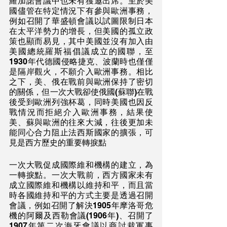
羅加諾會議中也未有獲邀出席。至於美
國儘管在特定情況下有參與歐洲事務，
例如召開了華盛頓會議以試圖限制日本
在太平洋勢力的增長，但美國的孤立政
策也顯而易見，其中美國並沒有加入由
美國總統羅斯福倡議成立的國聯，至
1930年代德國侵略捷克、波蘭時也僅僅
是隔岸觀火，不願介入歐洲事務。相比
之下，美、俄在戰前與歐洲保持了密切
的關係，但一次大戰卻使俄國(蘇聯)在戰
後受到歐洲列強杯葛，同時美國也因反
戰情況而拒絕介入歐洲事務，結果使
美、蘇與歐洲的往來大減，往後更加未
能同心合力阻止法西斯國家的擴張，可
見是西方歷史的重要轉捩點
一次大戰促成國際維和機構的建立，為
一轉捩點。一次大戰前，西方國家未有
成立國際維和機構以維持和平，而且當
時各國維持和平的方式主要是透過召開
會議，例如召開了解決1905年摩洛哥危
機的阿爾及西勒會議(1906年)、召開了
1907年第二次海牙會議以商討裁軍事