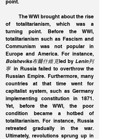
point.
         The WWI brought about the rise 
of totalitarianism, which was a 
turning point. Before the WWI, 
totalitarianism such as Fascism and 
Communism was not popular in 
Europe and America. For instance, 
Bolsheviks布爾什維克
led by 
Lenin列
寧
 in Russia failed to overthrow the 
Russian Empire. Furthermore, many 
countries at that time went for 
capitalist system, such as Germany 
implementing constitution in 1871. 
Yet, before the WWI, the poor 
condition became a hotbed of 
totalitarianism. For instance, Russia 
retreated gradually in the war. 
Ultimately, revolutions sprung up in 