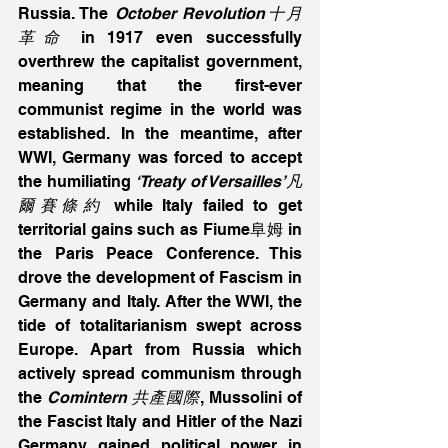
Russia. The 
October Revolution十月
革命
 in 1917 even successfully 
overthrew the capitalist government, 
meaning that the first-ever 
communist regime in the world was 
established. In the meantime, after 
WWI, Germany was forced to accept 
the humiliating 
‘Treaty of Versailles’凡
爾賽條約
 while Italy failed to get 
territorial gains such as Fiume阜姆 in 
the Paris Peace Conference. This 
drove the development of Fascism in 
Germany and Italy. After the WWI, the 
tide of totalitarianism swept across 
Europe. Apart from Russia which 
actively spread communism through 
the 
Comintern 共產國際
, Mussolini of 
the Fascist Italy and Hitler of the Nazi 
Germany gained political power in 