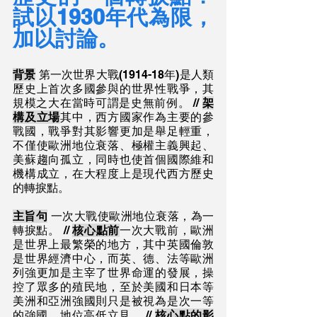
試以1930年代為限，
加以討論。
背景
 第一次世界大戰(1914-18年)是人類
歷史上首次多國參與的世界性戰爭，其
規模之大在當時可謂是史無前例。 // 
架
構及立場
其中，西方國家作為主要的參
戰國，戰爭對其影響更加是舉足輕重，
不僅使歐洲地位衰落、極權主義興起、
美蘇趨向孤立，同時也使首個國際維和
機構成立，在大程度上是現代西方歷史
的轉捩點。
主旨句
 一次大戰使歐洲地位衰落，為一
轉捩點。 // 
核心點前
一次大戰前，歐洲
是世界上最繁榮的地方，其中英國倫敦
是世界經濟中心，而英、德、法等歐洲
列強更加是主宰了世界命運的發展，操
控了眾多的殖民地，至於美國和日本等
美洲和亞洲強國則只是被視為是次一等
的強國，地位高低立見。 // 
核心點的影