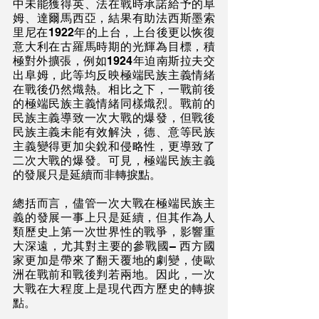
中未能獲得英、法在戰時承諾給予的阜
姆、達爾馬西亞，結果有助法西斯墨索
里尼在1922年的上台，上台後更以恢復
意大利在古羅馬時期的光輝為目標，積
極對外擴張，例如1924年迫南斯拉夫交
出阜姆，此等均反映極端民族主義情緒
在戰後仍然熾熱。相比之下，一戰前後
的極端民族主義情緒同樣熾烈。戰前的
民族主義導致一次大戰的爆發，但戰後
民族主義未能有效解決，德、意等民族
主義變得更加尖銳和侵略性，更導致了
二次大戰的爆發。可見，極端民族主義
的發展只是延續而非轉捩點。
總括而言，儘管一次大戰在極端民族主
義的發展一事上只是延續，但其作為人
類歷史上第一次世界性的戰爭，影響重
大深遠，尤其對主要的參戰國– 西方國
家更加是帶來了翻天覆地的劇變，使歐
洲在戰前和戰後判若兩地。因此，一次
大戰在大程度上是現代西方歷史的轉捩
點。