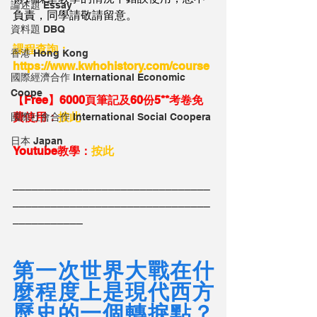
論述題 Essay
負責，同學請敬請留意。
資料題 DBQ
課程查詢：
香港 Hong Kong
https://www.kwhohistory.com/course
國際經濟合作 International Economic
Coope
【Free】6000頁筆記及60份5**考卷免
費使用：
按此
國際社會合作 International Social Coopera
日本 Japan
Youtube教學：
按此
_______________________________
_______________________________
___________
第一次世界大戰在什
麼程度上是現代西方
歷史的一個轉捩點？