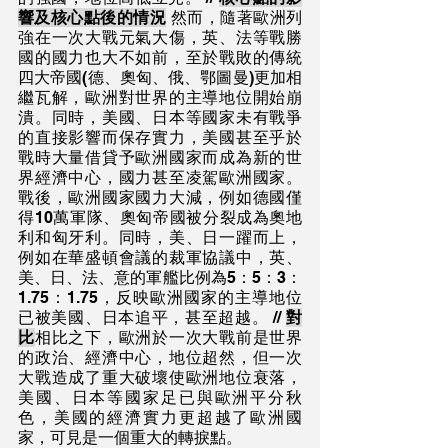
響及核心點後的情況
 然而，隨著歐洲列
強在一次大戰元氣大傷，英、法等戰勝
國的國力也大不如前，至於戰敗的傳統
四大帝國(德、奧匈、俄、鄂圖曼)更加相
繼瓦解，歐洲對世界的主導地位開始崩
潰。同時，美國、日本等國家未有戰爭
的直接影響而保存實力，美國甚至乎於
戰時大量借貸予歐洲國家而成為新的世
界經濟中心，國力甚至凌駕歐洲國家。
戰後，歐洲國家國力大減，例如德國僅
得10萬軍隊、奧匈帝國被分裂成為奧地
利和匈牙利。同時，美、日一躍而上，
例如在華盛頓會議的裁軍協議中，英、
美、日、法、意的軍艦比例為5：5：3：
1.75：1.75，反映歐洲國家的主導地位
已被美國、日本追平，甚至超越。 // 
對
比
相比之下，歐洲於一次大戰前是世界
的政治、經濟中心，地位超然，但一次
大戰造成了重大破壞使歐洲地位衰落，
美國、日本等國家足已與歐洲平分秋
色，美國的經濟實力更超越了歐洲國
家，可見是一個重大的轉捩點。