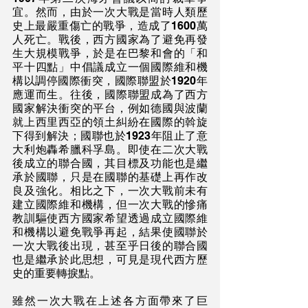
宜。然而，由於一次大戰是當時人類歷
史上最嚴重傷亡的戰爭，造成了1600萬
人死亡。戰後，西方國家為了避免再發
生大規模戰爭，於是在巴黎和會的「和
平十四點」中倡議成立一個國際維和機
構以調停國際衝突，國際聯盟於1920年
應運而生。往後，國際聯盟成為了西方
國家解決衝突的平台，例如德國與波蘭
就上西里西亞的領土糾紛在國際的斡旋
下得到解決；國聯也於1923年阻止了意
大利炮轟希臘科孚島。即使在二次大戰
後成立的聯合國，其目標及功能也是繼
承於國聯，只是在國聯的基礎上再作改
良及強化。相比之下，一次大戰前未有
建立國際維和機構，但一次大戰的慘痛
教訓驅使西方國家希望透過成立國際維
和機構以避免戰爭再起，結果使國聯於
一次大戰後出現，甚至乎日後的聯合國
也是繼承於此思想，可見是現代西方歷
史的重要轉捩點。
雖然一次大戰在上述各方面帶來了巨