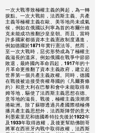
一次大戰導致極權主義的興起，為一轉
捩點。一次大戰前，法西斯主義、共產
主義等極權主義在歐、美等地尚未成氣
候，例如在俄國以列寧為首的布爾什維
克未能成功推翻沙皇皇朝。而且，當時
許多國家都循資本主義憲政制度邁進，
例如德國於1871年實行憲法等。然而，
至一次大戰時，惡劣形勢成為了極權主
義滋長的溫床。例如俄國在戰爭中節節
敗退，最終國內革命四起，1917年的十
月革命更推翻了資本主義政府，建立起
世界第一個共產主義政權。同時，德國
在戰後被迫接受喪權辱國的《凡爾賽條
約》和意大利在巴黎和會中未能取得阜
姆等地，驅使了法西斯主義思想在德、
意等地的滋長。戰後，極權主義浪潮席
捲歐洲。除了蘇聯透過共產國際積極傳
播共產主義思想外，法西斯陣營的意大
利墨索里尼和德國希特拉先後於1922年
及1933年取得政權，及後更幫助佛朗哥
將軍在西班牙內戰中取得政權，法西斯