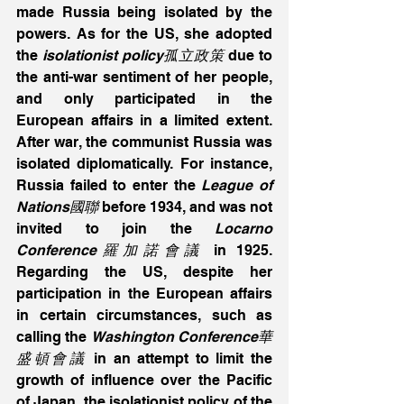
made Russia being isolated by the 
powers. As for the US, she adopted 
the 
isolationist policy孤立政策
 due to 
the anti-war sentiment of her people, 
and only participated in the 
European affairs in a limited extent. 
After war, the communist Russia was 
isolated diplomatically. For instance, 
Russia failed to enter the 
League of 
Nations國聯
 before 1934, and was not 
invited to join the
 Locarno 
Conference羅加諾會議
 in 1925. 
Regarding the US, despite her 
participation in the European affairs 
in certain circumstances, such as 
calling the 
Washington Conference華
盛頓會議
 in an attempt to limit the 
growth of influence over the Pacific 
of Japan, the isolationist policy of the 