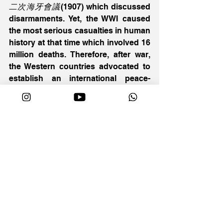
二次海牙會議
(1907) which discussed 
disarmaments. Yet, the WWI caused 
the most serious casualties in human 
history at that time which involved 16 
million deaths. Therefore, after war, 
the Western countries advocated to 
establish an international peace-
making organization in the 
Fourteen 
Points和平十四點
 in the Paris Peace 
Conference in order to prevent large-
scale war from taking place again. 
The 
League of Nations國際聯盟
 was 
therefore set up in 1920. Later, the 
League became the platform for the 
Western countries to solve disputes. 
For instance, the territorial dispute 
between Germany and Poland over 
Upper Silesia上西里西亞
 was solved 
under international mediation. The 