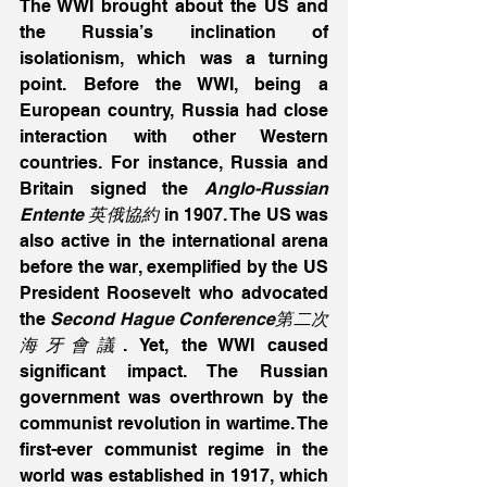
The WWI brought about the US and 
the Russia’s inclination of 
isolationism, which was a turning 
point. Before the WWI, being a 
European country, Russia had close 
interaction with other Western 
countries. For instance, Russia and 
Britain signed the 
Anglo-Russian 
Entente 英俄協約
 in 1907. The US was 
also active in the international arena 
before the war, exemplified by the US 
President Roosevelt who advocated 
the 
Second Hague Conference第二次
海牙會議
. Yet, the WWI caused 
significant impact. The Russian 
government was overthrown by the 
communist revolution in wartime. The 
first-ever communist regime in the 
world was established in 1917, which 