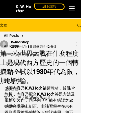
K. W. Ho
網上課程
Hist.
文章
All Posts
kwhohistory
All Posts
2023年1月18日
讀畢需時 12 分鐘
第一次世界大戰在什麼程度
第一次世界大戰 World War I
上是現代西方歷史的一個轉
《何氏兵法》
捩點？試以1930年代為限，
中國 China
加以討論。
歷史事件簿
以下內容乃K.W.Ho之補習教材，於課堂
心路歷程
教授，內容乃配合K.W.Ho之答題方法及
第二次世界大戰 World War II
風格所製作，同時內容可能有錯誤之處
以供在課堂上糾正。非補習學生在未有
冷戰 Cold War
得到課堂教學的情況下錯誤使用，恕不