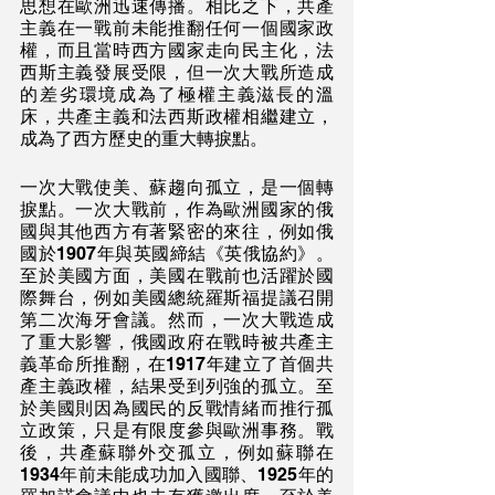
思想在歐洲迅速傳播。相比之下，共產
主義在一戰前未能推翻任何一個國家政
權，而且當時西方國家走向民主化，法
西斯主義發展受限，但一次大戰所造成
的差劣環境成為了極權主義滋長的溫
床，共產主義和法西斯政權相繼建立，
成為了西方歷史的重大轉捩點。
一次大戰使美、蘇趨向孤立，是一個轉
捩點。一次大戰前，作為歐洲國家的俄
國與其他西方有著緊密的來往，例如俄
國於1907年與英國締結《英俄協約》。
至於美國方面，美國在戰前也活躍於國
際舞台，例如美國總統羅斯福提議召開
第二次海牙會議。然而，一次大戰造成
了重大影響，俄國政府在戰時被共產主
義革命所推翻，在1917年建立了首個共
產主義政權，結果受到列強的孤立。至
於美國則因為國民的反戰情緒而推行孤
立政策，只是有限度參與歐洲事務。戰
後，共產蘇聯外交孤立，例如蘇聯在
1934年前未能成功加入國聯、1925年的