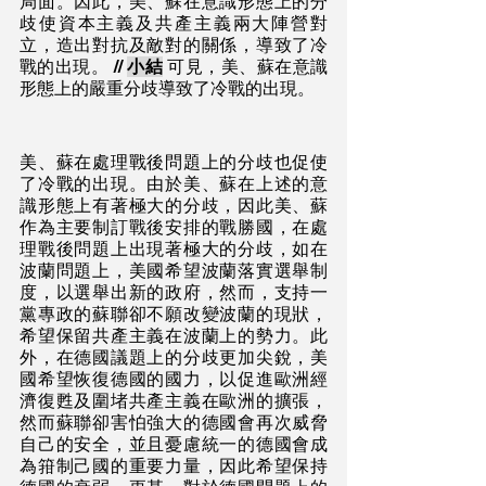
局面。因此，美、蘇在意識形態上的分
歧使資本主義及共產主義兩大陣營對
立，造出對抗及敵對的關係，導致了冷
戰的出現。 // 
小結
 可見，美、蘇在意識
形態上的嚴重分歧導致了冷戰的出現。
美、蘇在處理戰後問題上的分歧也促使
了冷戰的出現。由於美、蘇在上述的意
識形態上有著極大的分歧，因此美、蘇
作為主要制訂戰後安排的戰勝國，在處
理戰後問題上出現著極大的分歧，如在
波蘭問題上，美國希望波蘭落實選舉制
度，以選舉出新的政府，然而，支持一
黨專政的蘇聯卻不願改變波蘭的現狀，
希望保留共產主義在波蘭上的勢力。此
外，在德國議題上的分歧更加尖銳，美
國希望恢復德國的國力，以促進歐洲經
濟復甦及圍堵共產主義在歐洲的擴張，
然而蘇聯卻害怕強大的德國會再次威脅
自己的安全，並且憂慮統一的德國會成
為箝制己國的重要力量，因此希望保持