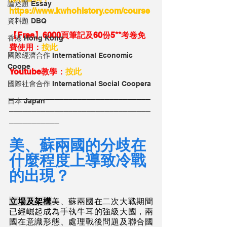
論述題 Essay
https://www.kwhohistory.com/course
資料題 DBQ
【Free】6000頁筆記及60份5**考卷免
香港 Hong Kong
費使用：
按此
國際經濟合作 International Economic
Coope
Youtube教學：
按此
國際社會合作 International Social Coopera
_______________________________
日本 Japan
_______________________________
___________
美、蘇兩國的分歧在
什麼程度上導致冷戰
的出現？
立場及架構
美、蘇兩國在二次大戰期間
已經崛起成為手執牛耳的強級大國，兩
國在意識形態、處理戰後問題及聯合國