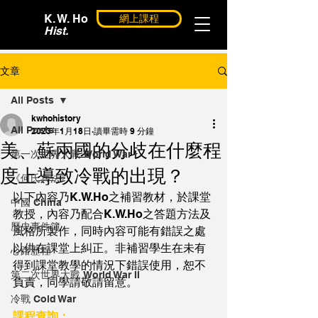
K. W. Ho
網上課程
Hist.
文章
All Posts
kwhohistory
All Posts
2023年1月18日
讀畢需時 9 分鐘
美、蘇兩國的分歧在什麼程
第一次世界大戰 World War I
度上導致冷戰的出現？
《何氏兵法》
以下內容乃K.W.Ho之補習教材，於課堂
中國 China
教授，內容乃配合K.W.Ho之答題方法及
歷史事件簿
風格所製作，同時內容可能有錯誤之處
以供在課堂上糾正。非補習學生在未有
心路歷程
得到課堂教學的情況下錯誤使用，恕不
第二次世界大戰 World War II
負責，同學請敬請留意。
冷戰 Cold War
課程查詢：