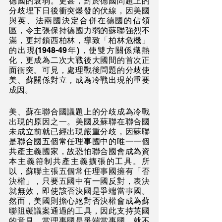
德國的衰弱。更甚，對於德國問題上的
分歧埋下日後衝突爆發的伏線，因美國
與英、法兩國決定合併在德國的佔領
區，令主張保持德國力弱的蘇聯強烈不
滿，更封鎖西柏林，導致「柏林危機」
的出現(1948-49年)，使雙方關係熾熱
化，更成為二次大戰後大國間的首次正
面衝突。可見，處理戰後問題的分歧使
美、蘇關係對立，成為冷戰出現的重要
成因。
美、蘇在聯合國議題上的分歧成為冷戰
出現的原因之一。美國及蘇聯在聯合國
未成立前就已經出現嚴重分歧，因蘇聯
是聯合國五個常任理事國中的唯一一個
共產主義國家，故恐怕聯合國會成為資
本主義箝制共產主義擴張的工具。所
以，蘇聯主張五個常任理事國擁有「否
決權」，只要五國中有一國反對，表決
就無效，即使該否決國是爭端當事國。
然而，美國則擔心絕對否決權會成為蘇
聯阻礙議案通過的工具，因此支持英國
的意見，當理事國是爭端當事國，就不