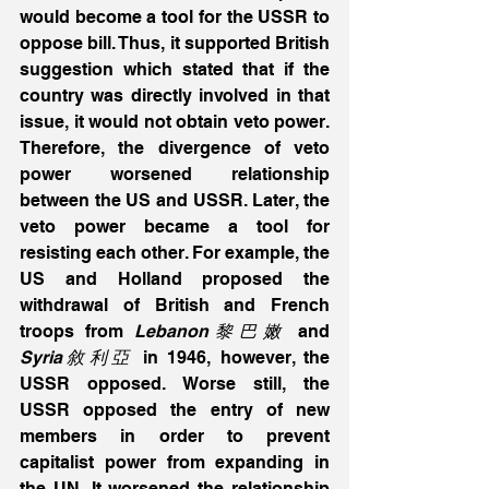
would become a tool for the USSR to 
oppose bill. Thus, it supported British 
suggestion which stated that if the 
country was directly involved in that 
issue, it would not obtain veto power. 
Therefore, the divergence of veto 
power worsened relationship 
between the US and USSR. Later, the 
veto power became a tool for 
resisting each other. For example, the 
US and Holland proposed the 
withdrawal of British and French 
troops from 
Lebanon黎巴嫩
 and 
Syria敘利亞
 in 1946, however, the 
USSR opposed. Worse still, the 
USSR opposed the entry of new 
members in order to prevent 
capitalist power from expanding in 
the UN. It worsened the relationship 