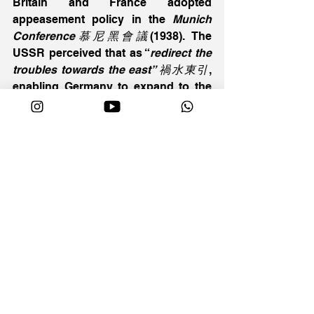
Britain and France adopted 
appeasement policy in the 
Munich 
Conference慕尼黑會議
(1938). The 
USSR perceived that as “
redirect the 
troubles towards the east” 禍水東引
, 
enabling Germany to expand to the 
east and threatened Soviet interest. 
Capitalist countries such as Britain, 
France and the US were suspicious 
of the USSR expanding communism 
during WW2. Some Eastern 
European countries such as Poland, 
Czechoslovakia and so on became 
the Soviet satellite states. In the end, 
mutual distrust led to confrontation. 
However, in terms of its 
limitation局
限
, mutual distrust was not the major 
factor since mutual distrust existed 
before WW2. However, at that time, 