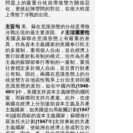
問題上的嚴重分歧就導致雙方關係惡
化，更掀起陣營間的對抗，在很大程度
上導致了冷戰的出現。
主旨句
 美、蘇在意識形態的分歧是導致
冷戰出現的最主要原因。 // 
主項重要性
美國及蘇聯在意識形態上有嚴重的差
異，作為資本主義國家的美國奉行民主
的多黨制，重視個人自由，並在經濟上
實行財產財私有制的模式，但作為共產
主義的蘇聯卻奉行專制的一黨制，重視
社會穩定多於個人自由，並且實行財產
公有制。因此，兩國在意識形態上的分
歧使雙方在地區性戰爭上分別支持同屬
意識形態的派別，如在中國內戰(1946-
49年)中，美國支持資本主義陣營的國民
黨，而蘇聯則支持共產黨。此外，也使
兩國在經濟上分別援助資本主義及共產
主義國家，如美國提出馬歇爾計劃(1947
年)援助西歐的資本主義國家；蘇聯推行
莫洛托夫計劃(1947年)支持東歐的共產
主義國家，使歐洲在經濟上形成對立的