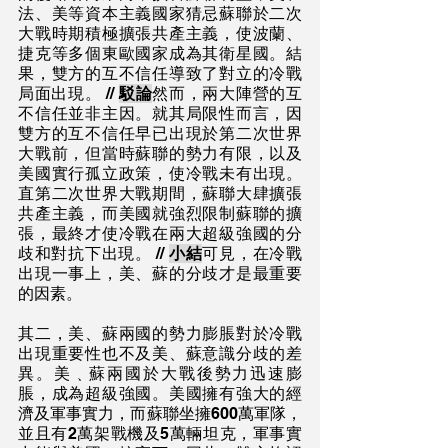
法、美等資本主義國家猜忌蘇聯於二次
大戰時期積極擴張共產主義，使波蘭、
捷克等多個東歐國家成為其衛星國。結
果，雙方的互不信任導致了對立的冷戰
局面出現。 // 
駁論
然而，兩大陣營的互
不信任並非主因。就其局限性而言，因
雙方的互不信任早已出現於第二次世界
大戰前，但當時蘇聯的勢力有限，以及
美國實行孤立政策，使冷戰未有出現。
直第二次世界大戰期間，蘇聯大肆擴張
共產主義，而美國就強烈限制蘇聯的擴
張，最終才使冷戰在兩大超級強國的分
歧和對抗下出現。 // 
小結
可見，在冷戰
出現一事上，美、蘇的分歧才是最重要
的因素。
其二，美、蘇兩國的勢力膨脹對於冷戰
出現重要性也不及美、蘇意識分歧的差
異。美﹑蘇兩國於大戰後勢力迅速膨
脹，成為超級強國。美國擁有強大的經
濟及軍事實力，而蘇聯坐擁600萬軍隊，
並且有2萬架戰機及5萬輛坦克，軍事實