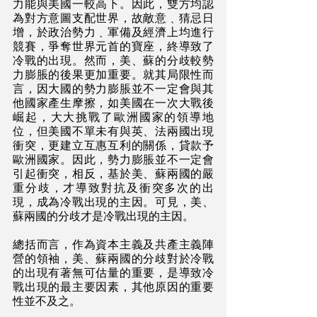
力能與美國一較高下。因此，雙方均認
為對方意圖支配世界，故敵意﹑猜忌日
增，於政治勢力﹑軍備及經濟上均進行
競賽，爭奪世界元首的寶座，終導致了
冷戰的出現。然而，美、蘇的分歧較勢
力膨脹的後果更加重要。就其局限性而
言，因大國的勢力膨脹並不一定會與其
他國家產生摩擦，如美國在一次大戰後
崛起，大大挑戰了歐洲國家的領導地
位，但美國不單未有與英、法兩國出現
衝突，更建立互惠互利的關係，貸款予
歐洲國家。因此，勢力膨脹並不一定會
引起衝突，相反，基於美、蘇兩國的嚴
重分歧，才導致對抗及衝突多次的出
現，成為冷戰出現的主因。可見，美、
蘇兩國的分歧才是冷戰出現的主因。
總括而言，作為資本主義及共產主義陣
營的領袖，美、蘇兩國的分歧對於冷戰
的出現有著無可估量的重要，是導致冷
戰出現的最主要因素，其他原因的重要
性並不及之。