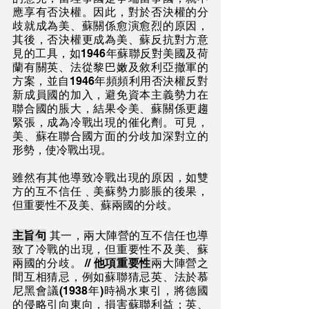
應享有否決權。因此，對於否決權的分
歧就成為美、蘇關係愈演愈烈的原因，
其後，否決權更成為美、蘇反抗對方意
見的工具，如1946年蘇聯反對美國及荷
蘭有關英、法從黎巴嫩及敘利亞撤軍的
方案，並自1946年頻頻利用否決權反對
新成員國的加入，避免資本主義勢力在
聯合國的脹大，結果令美、蘇關係更趨
緊張，成為冷戰出現的催化劑。可見，
美、蘇在聯合國方面的分歧加深對立的
形勢，使冷戰出現。
雖然有其他導致冷戰出現的原因，如雙
方的互不信任﹑美蘇勢力膨脹的後果，
但重要性不及美、蘇兩國的分歧。
主旨句
 其一，兩大陣營的互不信任也導
致了冷戰的出現，但重要性不及美、蘇
兩國的分歧。 // 
他項重要性
兩大陣營之
間互相猜忌，例如蘇聯猜忌英、法於慕
尼黑會議(1938年)時禍水東引，將德國
的侵略引向東向，損害蘇聯利益；英、