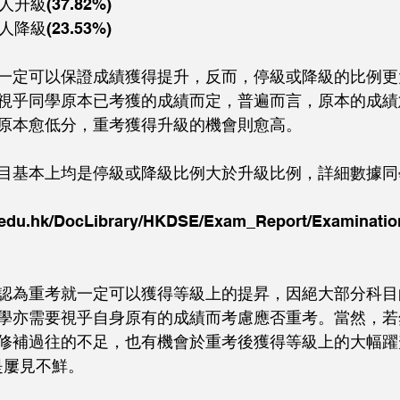
升級(37.82%)
降級(23.53%)
一定可以保證成績獲得提升，反而，停級或降級的比例更
視乎同學原本已考獲的成績而定，普遍而言，原本的成績
原本愈低分，重考獲得升級的機會則愈高。
目基本上均是停級或降級比例大於升級比例，詳細數據同
.edu.hk/DocLibrary/HKDSE/Exam_Report/Examination
認為重考就一定可以獲得等級上的提昇，因絕大部分科目
學亦需要視乎自身原有的成績而考慮應否重考。當然，若
修補過往的不足，也有機會於重考後獲得等級上的大幅躍
是屢見不鮮。