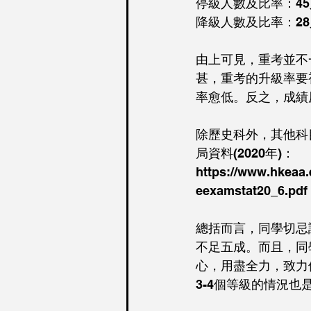
停級人數及比率：45人
降級人數及比率：28人
由上可見，重考並不
甚，重考的升級率要
率愈低。反之，成績
除歷史科外，其他科
局資料(2020年)：
https://www.hkeaa
eexamstat20_6.pdf
總括而言，同學切忌
不足五成。而且，同
心，用盡全力，致力
3-4個等級的情況也