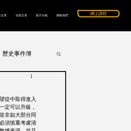
網上課程
/文章
全部文章
影片示範
聯絡我們
歷史事件簿
ssay
望從中取得進入
c Coope
一定可以升級，
並非如大部分同
必須慎重考慮清
數據來源，並且