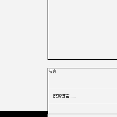
留言
撰寫留言......
考試 – 考答題技巧 – 以無法
為有法