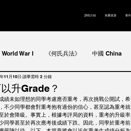
課程介紹
免費資源
著作
rld War I
《何氏兵法》
中國 China
World War II
冷戰 Cold War
論述題 E
1年11月10日
讀畢需時 2 分鐘
以升Grade？
成績未如理想的同學考慮應否重考，再次挑戰公開試，希
g Kong
國際經濟合作 International Economi
，不少同學都會對重考抱有過份的信心，甚至認為重考就
至於會降級。事實上，根據考評局的資料，重考的升級率
少同學甚至於再次應考後成績下跌。因此，同學於重考前
l Social Coopera
日本 Japan
應嚴陣以待。以下，本篇章將會以近年重考生成績分析為