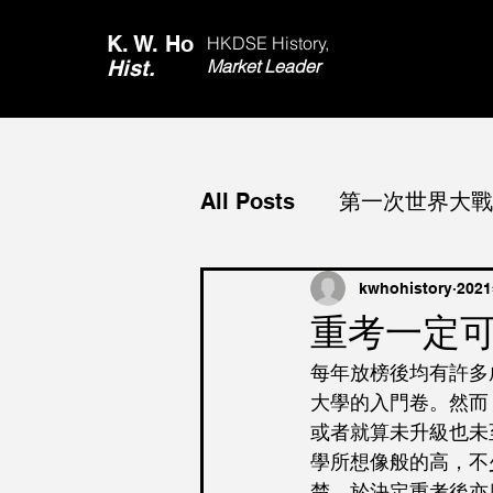
K. W. Ho
HKDSE History,
Hist.
Market Leader
All Posts
第一次世界大戰 Wo
心路歷程
第二次世界大戰 
kwhohistory
202
重考一定可
每年放榜後均有許多
資料題 DBQ
香港 Hon
大學的入門卷。然而
或者就算未升級也未
學所想像般的高，不
國際社會合作 Internationa
楚，於決定重考後亦