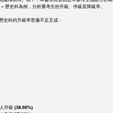
目 – 歷史科為例，分析重考生的升級、停級及降級率。
歷史科的升級率普遍不足五成：
級 (38.66%)