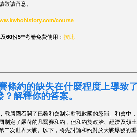
請敬請留意。
w.kwhohistory.com/course
筆記及60份5**考卷免費使用：
按此
_____________________________________________
凡爾賽條約的缺失在什麼程度上導致
發？解釋你的答案。
，戰勝國召開了巴黎和會制定對戰敗國的懲罰。和會中，
國制定了嚴苛的凡爾賽和約，但和約於政治、經濟及領土
第二次世界大戰。以下，將先討論和約對於大戰爆發的重