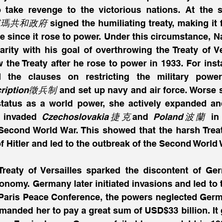
ic威瑪共和政府
 signed the humiliating treaty, making it f
 since it rose to power. Under this circumstance, Na
ity with his goal of overthrowing the Treaty of Vers
 the Treaty after he rose to power in 1933. For ins
ed the clauses on restricting the military powe
cription徵兵制
 and set up navy and air force. Worse sti
atus as a world power, she actively expanded and
 invaded 
Czechoslovakia捷克
and 
Poland波蘭
 in
 Second World War. This showed that the harsh Treaty
f Hitler and led to the outbreak of the Second World 
Treaty of Versailles sparked the discontent of Ger
nomy. Germany later initiated invasions and led to t
 Paris Peace Conference, the powers neglected German
anded her to pay a great sum of USD$33 billion. It 