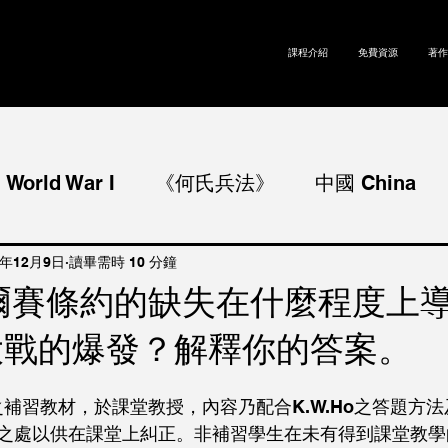
課程介紹
免費資源
著作
rld War I
《何氏兵法》
中國 China
World War II
冷戰 Cold War
論述題 E
1年12月9日
讀畢需時 10 分鐘
凡爾賽條約的缺失在什麼程度上
大戰的爆發？解釋你的答案。
g Kong
國際經濟合作 International Economi
o之補習教材，於課堂教授，內容乃配合K.W.Ho之答題方
l Social Coopera
日本 Japan
之處以供在課堂上糾正。非補習學生在未有得到課堂教學