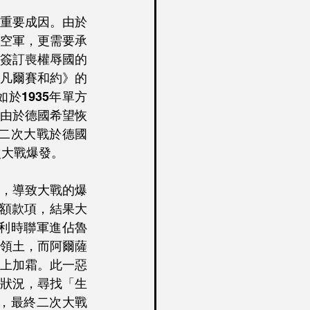
重要成因。由於
及空軍，更需要承
簽訂喪權辱國的
凡爾賽和約》的
於1935年單方
由於德國希望恢
使二次大戰於德國
次大戰爆發。
，導致大戰的爆
天額款項，結果大
比利時聯軍進佔魯
和領土，而阿爾薩
上加霜。此一惡
狀況，尋找「生
源，最終二次大戰