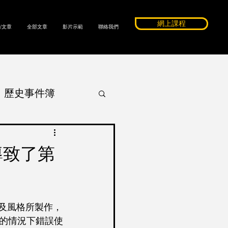
網上課程
/文章
全部文章
影片示範
聯絡我們
歷史事件簿
ssay
導致了第
c Coope
法及風格所製作，
的情況下錯誤使