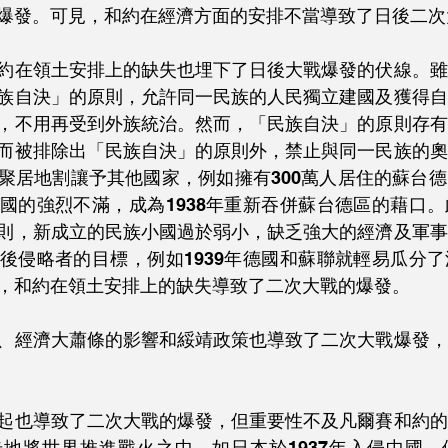
爆發。可見，和約在經濟方面的安排不當導致了日後二次
約在領土安排上的缺失也埋下了日後大戰爆發的伏線。雖
族自決」的原則，允許同一民族的人民獨立建國及獲得自
，不用再受到外族統治。然而，「民族自決」的原則存有
而被排除出「民族自決」的原則外，禁止與同一民族的奧
聚居地割讓予其他國家，例如擁有300萬人居住的蘇台
國的強烈不滿，成為1938年重新吞併蘇台德區的藉口
則，新成立的民族小國過於弱小，缺乏強大的經濟及軍事
後侵略者的目標，例如1939年德國和蘇聯就輕易瓜分
，和約在領土安排上的缺失導致了二次大戰的爆發。
、經濟大蕭條的影響和綏靖政策也導致了二次大戰爆發，
起也導致了二次大戰的爆發，但重要性不及凡爾賽和約的
地將世界推進戰火之中，如日本於1937年入侵中國，