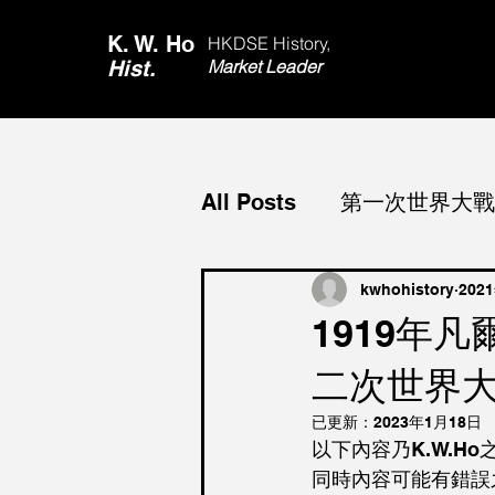
K. W. Ho
HKDSE History,
Hist.
Market Leader
All Posts
第一次世界大戰 Wo
心路歷程
第二次世界大戰 
kwhohistory
202
1919年
二次世界
資料題 DBQ
香港 Hon
已更新：
2023年1月18日
以下內容乃K.W.H
國際社會合作 Internationa
同時內容可能有錯誤