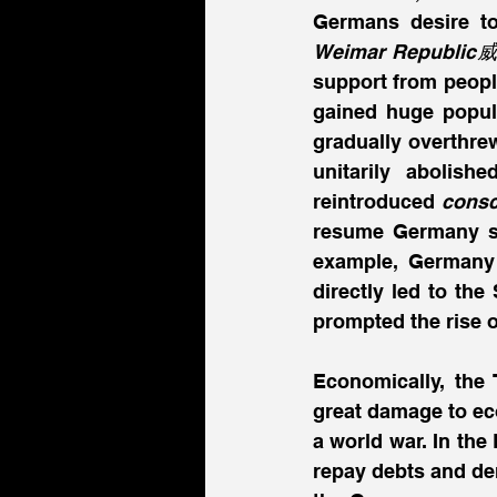
Weimar Republ
support from people
gained huge popular
gradually overthrew
unitarily abolish
reintroduced 
cons
resume Germany st
example, Germany
directly led to the
prompted the rise o
Economically, the 
great damage to eco
a world war. In the
repay debts and dem