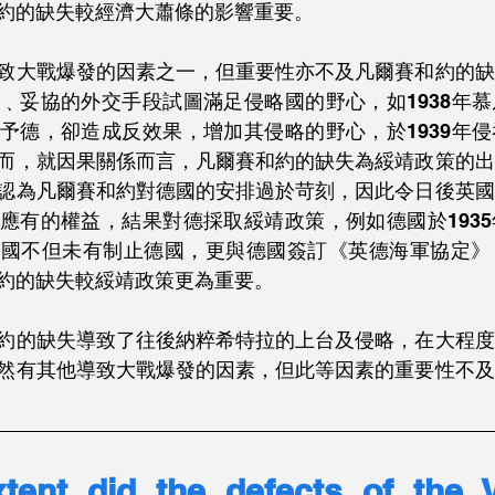
約的缺失較經濟大蕭條的影響重要。
致大戰爆發的因素之一，但重要性亦不及凡爾賽和約的缺
﹑妥協的外交手段試圖滿足侵略國的野心，如1938年
予德，卻造成反效果，增加其侵略的野心，於1939年
而，就因果關係而言，凡爾賽和約的缺失為綏靖政策的出
認為凡爾賽和約對德國的安排過於苛刻，因此令日後英國
應有的權益，結果對德採取綏靖政策，例如德國於193
英國不但未有制止德國，更與德國簽訂《英德海軍協定》
約的缺失較綏靖政策更為重要。
約的缺失導致了往後納粹希特拉的上台及侵略，在大程度
然有其他導致大戰爆發的因素，但此等因素的重要性不及
tent did the defects of the Ve