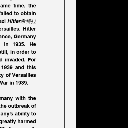
Germans desire to take revenge to the victorious nations. At the same time, the 
ailed to obtain 
zi 
Hitler希特拉
ailles. Hitler 
tance, Germany 
r in 1935. He 
ll, in order to 
 invaded. For 
 1939 and this 
 of Versailles 
War in 1939.
many with the 
he outbreak of 
y’s ability to 
greatly harmed 