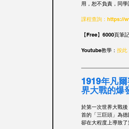
用，恕不負責，同學
課程查詢：https://ww
【Free】6000頁
Youtube教學：
按此
________________
1919年
界大戰的爆
於第一次世界大戰後
首的「三巨頭」為德
卻在大程度上導致了