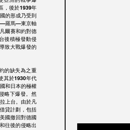
，後於1939年
國的形成乃受到
—羅馬—東京軸
因凡爾賽和約對德
台後積極發動侵
導致大戰爆發的
約的缺失為之重
其於1930年代
國和日本的極權
侵略下爆發。然
拉上台。由於凡
的借貸計劃，包括
現，美國撤回對德國
台和往後的侵略出