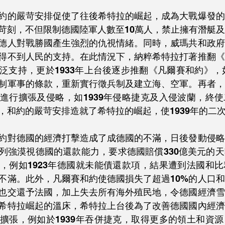
約的嚴苛安排促使了往後希特拉的崛起，成為大戰爆發的
苛刻，不但限制德國陸軍人數至10萬人，禁止擁有潛艇
德人對戰勝國產生強烈的仇視情緒。同時，威瑪共和政府
得不到人民的支持。在此情況下，納粹希特拉打著推翻《
泛支持，更於1933年上台後逐步推翻《凡爾賽和約》，如
制軍事的條款，重新實行徵兵制及建立海、空軍。再者，
進行擴張及侵略，如1939年侵略捷克及入侵波蘭，終
，和約的嚴苛安排造就了希特拉的崛起，使1939年的二
約對德國的經濟打擊造成了成德國的不滿，日後發動侵略
列強漠視德國的還款能力，要求德國賠償330億美元的
，例如1923年德國就未能債還款項，結果遭到法國和
不滿。此外，凡爾賽和約使德國損失了超過10%的人口
也交還予法國，加上失去所有海外殖民地，令德國經濟雪
希特拉崛起的溫床，希特拉上台後為了改善德國國內經濟
擴張，例如於1939年吞併捷克，取得更多的領土和資