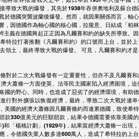
接導致大戰的爆發，其先於1938年吞併奧地利及蘇台德區
戰於德國突襲波蘭後爆發。然而，就因果關係而言，軸心
響，因德國作為軸心國的核心國，拉攏意、日結成「柏林
，但納粹主義在德國興起正正因為凡爾賽和約的缺失所導致。
後希特拉打著推翻《凡爾賽和約》的口號而上台，並於上
去領土，最終導致大戰的爆發。 可見，凡爾賽和約才是
蕭條對於二次大戰爆發有一定重要性，但亦不及凡爾賽和
界經濟大蕭條一方面使英、法等民主國家陷入經濟困境，迫使
略國的野心。同時，也造成了惡劣了的經濟環境，有助德
並進行對外擴張以恢復經濟，最終，導致二次大戰於連串
，美國的經濟大蕭條因凡爾賽條約而連累德國，致使希特
賠款330億美元的巨額賠款，結果令德國需要依靠美國
4年)和「楊格計劃」(1929年)，結果當經濟大蕭條一出
應，令德國失業人數多達600萬人，造成了希特拉的上