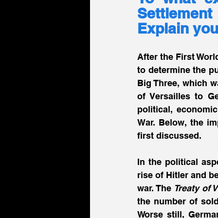
Settlement
Explain you
After the First Wor
to determine the pu
Big Three, which w
of Versailles to G
political, economic
War. Below, the im
first discussed.
In the political as
rise of Hitler and 
war. The 
Treaty o
the number of soldi
Worse still, Germa