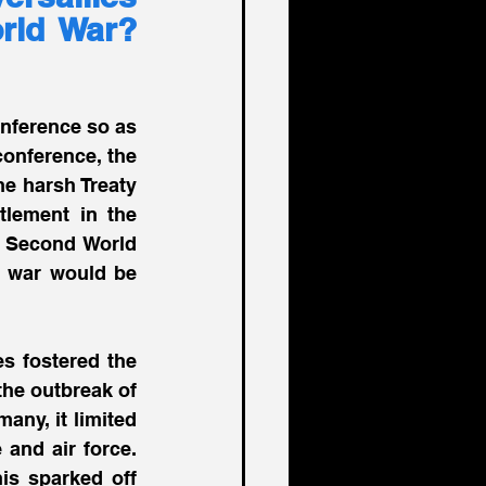
rld War? 
nference so as 
onference, the 
e harsh Treaty 
tlement in the 
e Second World 
f war would be 
s fostered the 
he outbreak of 
ny, it limited 
and air force. 
is sparked off 