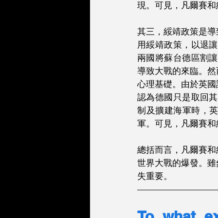
現。可見，凡爾賽和
其三，綏靖政策是導
用綏靖政策，以退讓
兩國將蘇台德區割讓
導致大戰的來臨。然
心理基礎。由於英國
認為德國只是取回其
制及擴建海軍時，
軍。可見，凡爾賽和
總括而言，凡爾賽和
世界大戰的爆發。雖
失重要。
To what ex