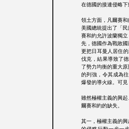
在德國的接連侵略下
領土方面，凡爾賽和
美國總統提出了「民
賽和約允許波蘭獨立
先，德國作為戰敗國
更把日耳曼人居住的
伐克，結果導致了德
了勢力均衡的重大原
的列強，令其成為往
爆發的導火線。可見
雖然極權主義的興起
爾賽和約的缺失。
其一，極權主義的興
的侵略行動一步一步