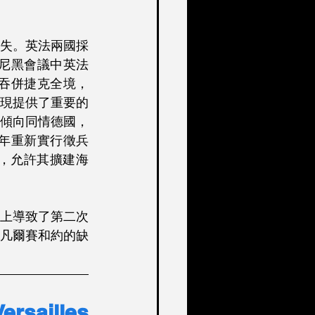
失。英法兩國採
慕尼黑會議中英法
侵吞併捷克全境，
現提供了重要的
傾向同情德國，
5年重新實行徵兵
，允許其擴建海
上導致了第二次
凡爾賽和約的缺
rsailles 