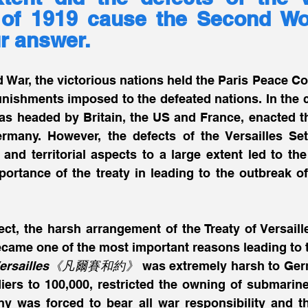
 of 1919 cause the Second Wo
r answer. 
ld War, the victorious nations held the Paris Peace Co
nishments imposed to the defeated nations. In the c
as headed by Britain, the US and France, enacted th
ermany. However, the defects of the Versailles Set
 and territorial aspects to a large extent led to th
portance of the treaty in leading to the outbreak o
pect, the harsh arrangement of the Treaty of Versaille
became one of the most important reasons leading to t
f Versailles《凡爾賽和約》
 was extremely harsh to Germa
ers to 100,000, restricted the owning of submarine 
ny was forced to bear all war responsibility and th