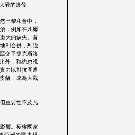
大戰的爆發。
然巴黎和會中，
治，例如在凡爾
重大的缺失。首
地利合併，列強
德區交予捷克斯洛
。此外，和約忽視
實力以對抗周遭
了波蘭，成為大戰
但重要性不及凡
影響。極權國家
使亞洲的戰事爆