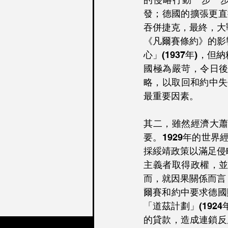
發；德國的擴張更直
吞併捷克，最終，大
《凡爾賽條約》的影
心」(1937年)
國極為嚴苛，令日
略，以取回和約中失
最重要因素。
其二，雖然經濟大
要。1929年的世
採綏靖政策以滿足侵
主義者取得政權，
而，就因果關係而言
爾賽和約中要求德國
「道茲計劃」(192
的貸款，造成連鎖反