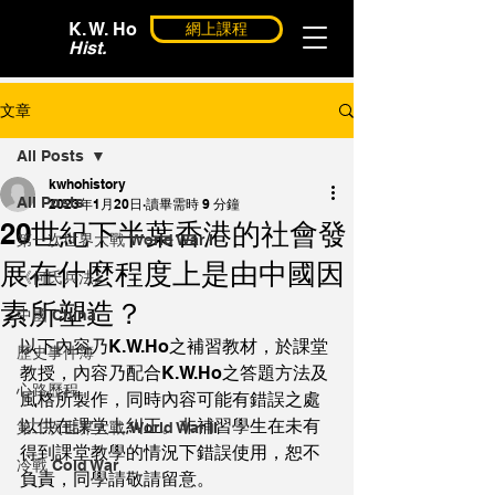
K. W. Ho
網上課程
Hist.
文章
All Posts
kwhohistory
All Posts
2023年1月20日
讀畢需時 9 分鐘
20世紀下半葉香港的社會發
第一次世界大戰 World War I
展在什麼程度上是由中國因
《何氏兵法》
素所塑造？
中國 China
以下內容乃K.W.Ho之補習教材，於課堂
歷史事件簿
教授，內容乃配合K.W.Ho之答題方法及
心路歷程
風格所製作，同時內容可能有錯誤之處
以供在課堂上糾正。非補習學生在未有
第二次世界大戰 World War II
得到課堂教學的情況下錯誤使用，恕不
冷戰 Cold War
負責，同學請敬請留意。