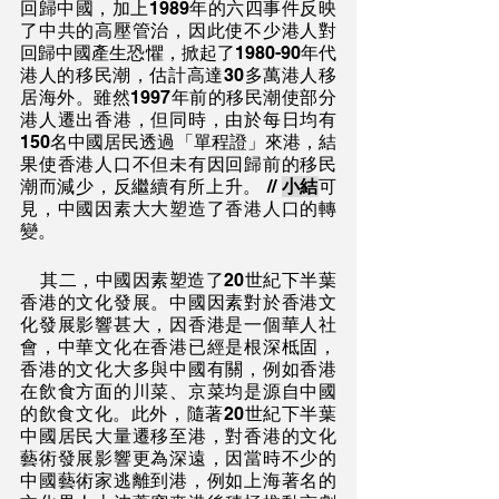
回歸中國，加上1989年的六四事件反映
了中共的高壓管治，因此使不少港人對
回歸中國產生恐懼，掀起了1980-90年代
港人的移民潮，估計高達30多萬港人移
居海外。雖然1997年前的移民潮使部分
港人遷出香港，但同時，由於每日均有
150名中國居民透過「單程證」來港，結
果使香港人口不但未有因回歸前的移民
潮而減少，反繼續有所上升。 // 
小結
可
見，中國因素大大塑造了香港人口的轉
變。
    其二，中國因素塑造了20世紀下半葉
香港的文化發展。中國因素對於香港文
化發展影響甚大，因香港是一個華人社
會，中華文化在香港已經是根深柢固，
香港的文化大多與中國有關，例如香港
在飲食方面的川菜、京菜均是源自中國
的飲食文化。此外，隨著20世紀下半葉
中國居民大量遷移至港，對香港的文化
藝術發展影響更為深遠，因當時不少的
中國藝術家逃離到港，例如上海著名的