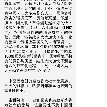
衛星城市，以解決因中國人口湧入以致
市區土地不足的問題。此外，偷渡來港
的中國人士大多為貧窮人士，居住於較
惡劣的環境底下，例如是寮屋、籠屋，
加上中國文化大革命煽動起在港的低下
階層的不滿，造成「六七暴動」(1967
年)，對港英政府的統治造成重大的挑
戰。因此，港英政府大大加快了都市化
的發展，積極改善居民的生活環境，以
紓緩社會不滿，其中包括於1972年推行
「十年建屋計劃」，目標於10年內為
180萬居民提供設備齊全、居住環境理想
的低廉公共房屋，結果大大加快了新界
地區的都市化進程。可見，中國因素大
大推動了香港都市化的發展。
    中國因素對於塑造香港社會發展起了
重大的影響力，政府因素和本地因素的
重要性較小。
主旨句
 其一，政府因素也有助塑造香
港社會的發展，但重要性不及中國因