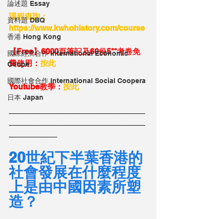
論述題 Essay
課程查詢：
資料題 DBQ
https://www.kwhohistory.com/course
香港 Hong Kong
【Free】6000頁筆記及60份5**考卷免
國際經濟合作 International Economic
費使用：
按此
Coope
國際社會合作 International Social Coopera
Youtube教學：
按此
日本 Japan
_______________________________
_______________________________
___________
20世紀下半葉香港的
社會發展在什麼程度
上是由中國因素所塑
造？