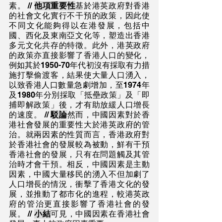
素。 // 
他項重要性
基於港英政府對香港
的社會文化實行不干預的政策，因此使
不同文化能夠得以在港發展，包括中
國、西化及東南亞文化等，塑造出香港
多元文化共存的特徵。此外，港英政府
的政策亦直接影響了香港人口的變化，
例如其於1950-70年代初沒有採取有力措
施打擊偷渡客，結果使大量人口湧入，
以致香港人口數量急劇增加，至1974年
及1980年分別採取「抵壘政策」及「即
捕即解政策」後，才有助放緩人口增長
的速度。 // 
駁論
然而，中國因素對於香
港社會發展的重要性大於港英政府的管
治。就兩因素的性質而言，香港政府對
於香港社會的發展較為被動，鮮有干預
香港社會的發展，只有在問題觸及其管
治時才會干預。相反，中國因素是主動
因素，中國大量移民的湧入不但加劇了
人口增長的情況，衝擊了香港文化的發
展，並推動了都市化的進程，較港英政
府的管治更直接影響了香港社會的發
展。 // 
小結
可見，中國因素在香港社會