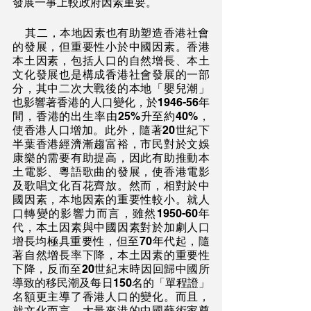
發展一事上較政府因素重要。
    其二，本地因素也有助塑造香港社會
的發展，但重要性小於中國因素。香港
本土因素，包括人口的自然增長、本土
文化發展也是構成香港社會發展的一部
分，其中二次大戰後的本地「嬰兒潮」
也影響著香港的人口變化，於1946-56年
間，香港的出生率由25%升至約40%，
使香港人口增加。此外，隨著20世紀下
半葉香港經濟漸趨富裕，市民對於文娛
康樂的需要有助提高，因此有助推動本
土電影、粵語歌曲的發展，使香港電影
及歌唱文化百花齊放。然而，相對於中
國因素，本地因素的重要性較小。就人
口轉變的影響力而言，雖然1950-60年
代，本土因素與中國因素對於加劇人口
增長均極具重要性，但至70年代起，隨
著自然增長率下降，本土因素的重要性
下降，反而至20世紀末時因回歸中國所
導致的移民潮及每日150名的「單程證」
名額更主導了香港人口的變化。而且，
就文化而言，大量來港的中國藝術家奠