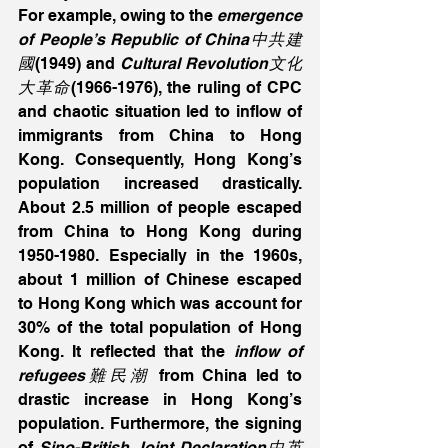
For example, owing to the 
emergence 
of People’s Republic of China中共建
國
(1949) and 
Cultural Revolution文化
大革命
(1966-1976), the ruling of CPC 
and chaotic situation led to inflow of 
immigrants from China to Hong 
Kong. Consequently, Hong Kong’s 
population increased drastically. 
About 2.5 million of people escaped 
from China to Hong Kong during 
1950-1980. Especially in the 1960s, 
about 1 million of Chinese escaped 
to Hong Kong which was account for 
30% of the total population of Hong 
Kong. It reflected that the 
inflow of 
refugees難民潮
 from China led to 
drastic increase in Hong Kong’s 
population. Furthermore, the signing 
of 
Sino-British Joint Declaration中英