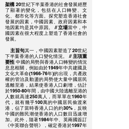
架構
 20世紀下半葉香港的社會發展經歷
了顯著的變化，包括在人口轉變、文
化、都市化等方面。探究塑造香港社會
發展的因素，中國因素、政府因素和本
地因素均是其中原因。 // 
立場
當中，中
國因素在很大程度上塑造了香港社會的
發展。
主旨句
其一，中國因素塑造了20世紀
下半葉香港的人口變化情況。 // 
主項重
要性
 中國的局勢與香港人口轉變的情況
息息相關，例如由於1949年中共建國及
文化大革命(1966-76年)的出現，共產政
權的管治及動盪的局勢使大量中國居民
逃離至港，結果使香港人口劇增，估計
於1950-80年間，由中國大陸逃離至港的
人數就高達250萬人，而單單在1960年
代，就有幾乎100萬的中國居民偷渡來
港，佔了當時香港人口的約30%，反映
中國的難民潮使香港的人口數目迅速增
加。此外，隨著1984年中、英兩國簽訂
《中英聯合聲明》，確定香港於1997年