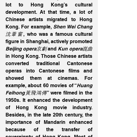
lot to Hong Kong’s cultural 
development. At that time, a lot of 
Chinese artists migrated to Hong 
Kong. For example, 
Shen Wei Chang
沈葦窗
, who was a famous cultural 
figure in Shanghai, actively promoted
Beijing opera京劇
 and 
Kun opera崑曲
in Hong Kong. Those Chinese artists 
converted traditional Cantonese 
operas into Cantonese films and 
showed them at cinemas. For 
example, about 60 movies of “
Huang 
Feihong黃飛鴻傳
” were filmed in the 
1950s. It enhanced the development 
of Hong Kong movie industry. 
Besides, in the late 20th century, the 
importance of Mandarin enhanced 
because of the transfer of 
sovereignty of Hong Kong. Most of 