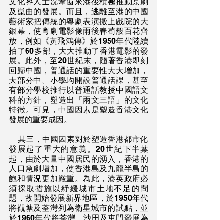
文化界人士沈葦窗來港後積極推動京劇
及崑曲的發展。而且，逃離至港的中國
藝術家把傳統的粵劇表演搬上戲院的大
銀幕，使粵劇電影像雨後春荀般百花齊
放，例如《黃飛鴻傳》於1950年代陸續
拍了60多部，大大推動了香港電影的發
展。此外，至20世紀末，隨著香港即刻
回歸中國，普通話的重要性大大增加，
大部分中、小學均開設普通話課，甚至
有部分學校推行以普通話教授中國語文
科的方針，塑造出「兩文三語」的文化
特徵。可見，中國因素是塑造香港文化
發展的重要成因。
    其三，中國因素對於塑造香港都市化
發展起了重大的意義。20世紀下半葉
起，由於大量中國居民的湧入，香港的
人口急劇增加，使香港島及九龍半島的
飽和情況更加嚴重。為此，港英政府必
須採取措施以紓緩城市土地不足的問
題，故開始發展新界地區，於1950年代
將觀塘及荃灣列為衛星城市的試點，並
於1960年代將荃灣、沙田及屯門發展為