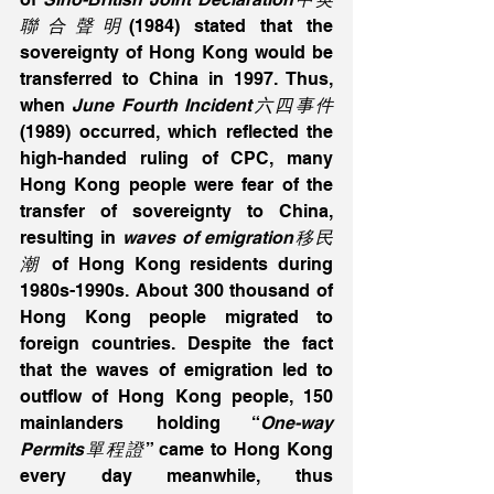
聯合聲明
(1984) stated that the 
sovereignty of Hong Kong would be 
transferred to China in 1997. Thus, 
when 
June Fourth Incident六四事件
(1989) occurred, which reflected the 
high-handed ruling of CPC, many 
Hong Kong people were fear of the 
transfer of sovereignty to China, 
resulting in 
waves of emigration移民
潮
 of Hong Kong residents during 
1980s-1990s. About 300 thousand of 
Hong Kong people migrated to 
foreign countries. Despite the fact 
that the waves of emigration led to 
outflow of Hong Kong people, 150 
mainlanders holding “
One-way 
Permits單程證
” came to Hong Kong 
every day meanwhile, thus 