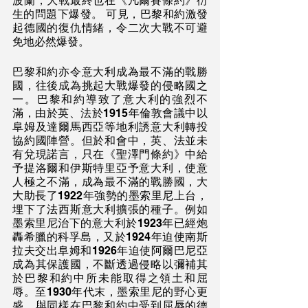
波蘭，大戰最終也在《凡爾賽條約》衍
生的問題下爆發。 可見，巴黎和約激發
起德國的復仇情緒，令二次大戰不可避
免地必然爆發。
巴黎和約亦令意大利成為最不滿的戰勝
國，往後成為挑起大戰爆發的侵略國之
一。巴黎和約導致了意大利的強烈不
滿，由於英、法於1915年倫敦會議中以
阜姆及達爾馬西亞等地利誘意大利轉投
協約國陣營。但於和會中，英、法並未
有兌現諾言，只在《聖澤門條約》中給
予提洛爾和伊斯特里亞予意大利，使意
人極之不滿，成為最不滿的戰勝國，大
大助長了1922年強勢的墨索里尼上台，
埋下了法西斯意大利擴張的種子。例如
墨索里尼治下的意大利於1923年已經炮
轟希臘的科孚島，又於1924年迫使南斯
拉夫交出阜姆和1926年迫使阿爾巴尼亞
成為其保護國，不斷透過侵略以彌補其
於巴黎和約中所未能取得之領土和屈
辱。至1930年代末，墨索里尼的野心更
盛，與同樣在巴黎和約中受到屈辱的德