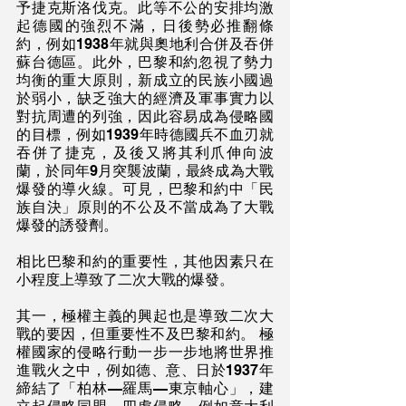
予捷克斯洛伐克。此等不公的安排均激
起德國的強烈不滿，日後勢必推翻條
約，例如1938年就與奧地利合併及吞併
蘇台德區。此外，巴黎和約忽視了勢力
均衡的重大原則，新成立的民族小國過
於弱小，缺乏強大的經濟及軍事實力以
對抗周遭的列強，因此容易成為侵略國
的目標，例如1939年時德國兵不血刃就
吞併了捷克，及後又將其利爪伸向波
蘭，於同年9月突襲波蘭，最終成為大戰
爆發的導火線。可見，巴黎和約中「民
族自決」原則的不公及不當成為了大戰
爆發的誘發劑。
相比巴黎和約的重要性，其他因素只在
小程度上導致了二次大戰的爆發。
其一，極權主義的興起也是導致二次大
戰的要因，但重要性不及巴黎和約。 極
權國家的侵略行動一步一步地將世界推
進戰火之中，例如德、意、日於1937年
締結了「柏林—羅馬—東京軸心」，建