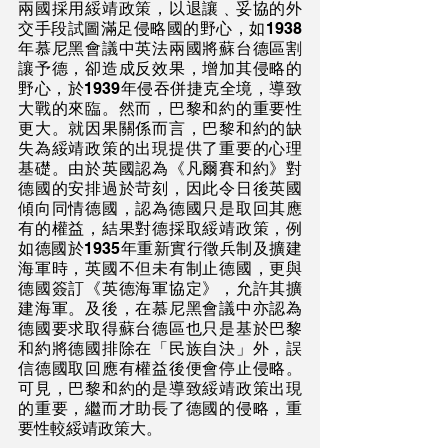
兩國採用綏靖政策，以退讓﹑妥協的外
交手段試圖滿足侵略國的野心，如1938
年慕尼黑會議中英法兩國將蘇台德區割
讓予德，卻造成反效果，增加其侵略的
野心，於1939年侵吞併捷克全境，導致
大戰的來臨。然而，巴黎和約的重要性
更大。就因果關係而言，巴黎和約的缺
失為綏靖政策的出現提供了重要的心理
基礎。由於英國認為《凡爾賽和約》對
德國的安排過於苛刻，因此令日後英國
傾向同情德國，認為德國只是取回其應
有的權益，結果對德採取綏靖政策，例
如德國於1935年重新實行徵兵制及擴建
海軍時，英國不但未有制止德國，更與
德國簽訂《英德海軍協定》，允許其擴
建海軍。及後，在慕尼黑會議中亦認為
德國要求取得蘇台德區也只是基於巴黎
和約將德國排除在「民族自決」外，誤
信德國取回應有權益後便會停止侵略。
可見，巴黎和約的是導致綏靖政策出現
的重要，繼而才助長了德國的侵略，重
要性較綏靖政策大。