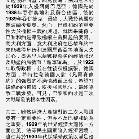
立起侵略同盟，四處侵略，例如意大利
於1939年入侵阿爾巴尼亞；德國先於
1938年吞併奧地利及蘇台德區，後於
1939年吞併捷克，最終，大戰於德國突
襲波蘭後爆發。然而，巴黎和約的重要
性大於極權主義的興起。就因果關係，
巴黎和約是導致極權主義興起的要因。
意大利方面，意大利政府在巴黎和約中
未能獲得阜姆和達爾馬西亞等地而大失
民心，墨索里尼藉戰後惡劣的經濟狀況
及動盪的局勢而「進軍羅馬」，於1922
年取得政權，並在往後積極擴張。德國
方面，希特拉藉德國人對《凡爾賽條
約》的強烈的不滿情緒而上台，希望打
破條約的束縛，恢復強國地位，最終導
致二戰爆發。可見，巴黎和約才是二次
大戰爆發的根本性因素。
其二，雖然經濟大蕭條對於二次大戰爆
發有一定重要性，但亦不及巴黎和約為
之重要。1929年的世界經濟大蕭條一方
面使英、法等民主國家陷入經濟困境，
迫使其於1930年代採綏靖政策以滿足侵