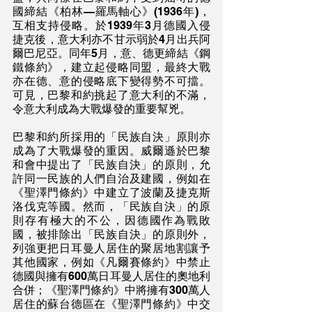
國締結《柏林—羅馬軸心》(1936年)，
互相支持侵略。於1939年3月德國入侵
捷克後，意大利亦不甘示弱於4月出兵阿
爾巴尼亞。同年5月，意、德更締結《鋼
鐵條約》，建立起侵略同盟，最終大戰
亦在德、意的侵略底下變得勢不可擋。
可見，巴黎和約挑起了意大利的不滿，
令意大利成為大戰爆發的重要幫兇。
巴黎和約所採用的「民族自決」原則亦
成為了大戰爆發的重因。威爾遜於巴黎
和會中提出了「民族自決」的原則，允
許同一民族的人們自治及建國，例如在
《聖澤門條約》中建立了波蘭及捷克斯
洛伐克等國。然而，「民族自決」的原
則存有極大的不公，因德國作為戰敗
國，被排除出「民族自決」的原則外，
列強更把日耳曼人居住的聚居地割讓予
其他國家，例如《凡爾賽條約》中禁止
德國與擁有600萬日耳曼人居住的奧地利
合併；《聖澤門條約》中將擁有300萬人
居住的蘇台德區在《聖澤門條約》中交