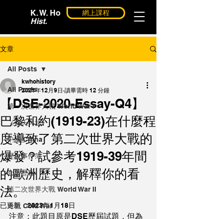
K. W. Ho
網上課程
Hist.
文章
All Posts
kwhohistory
All Posts
2021年12月9日
讀畢需時 12 分鐘
【DSE-2020-Essay-Q4】
第一次世界大戰 World War I
巴黎和約(1919-23)在什麼程
《何氏兵法》
度導致了第二次世界大戰的
中國 China
爆發？試參考1919-39年間
歷史事件簿
的歐洲歷史，解釋你的看
心路歷程
法。
第二次世界大戰 World War II
已更新：
2023年1月18日
冷戰 Cold War
注意：此題目原是DSE歷屆試題，但為