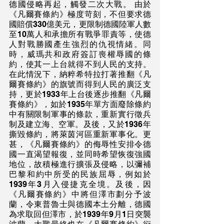
德國侵略再起，觸發二次大戰。 由於
《凡爾賽條約》極度苛刻，不但要求德
國賠償330億美元，更限制德國陸軍人數
至10萬人和承擔所有戰爭罪責等，使德
人對戰勝國產生強烈的仇視情緒。同
時，威瑪共和政府簽訂喪權辱國的條
約，使其一上台就得不到人民的支持。
在此情況下，納粹希特拉打著推翻《凡
爾賽條約》的旗號而得到人民的廣泛支
持，更於1933年上台後逐步推翻《凡爾
賽條約》，如於1935年單方面廢除條約
中有關限制軍事的條款，重新實行徵兵
制及建立海、空軍。及後，又於1936年
撕毀條約，將萊茵河區重新軍事化。更
甚，《凡爾賽條約》的侮辱性安排令德
國一直渴望報復，並同時希望恢復強國
地位，故積極進行擴張及侵略，以彌補
巴黎和約中所受的民族屈辱，例如於
1939年3月入侵捷克全境。及後，因
《凡爾賽條約》中將但澤市劃分予波
蘭，令東普魯士與德國本土分離，德國
為求取回但澤市，於1939年9月1日突襲