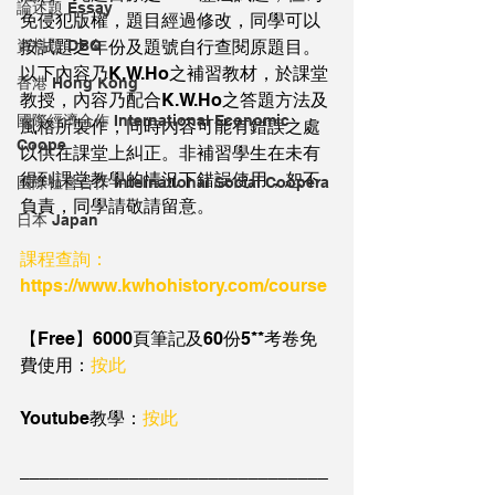
論述題 Essay
免侵犯版權，題目經過修改，同學可以
資料題 DBQ
按試題之年份及題號自行查閱原題目。
以下內容乃K.W.Ho之補習教材，於課堂
香港 Hong Kong
教授，內容乃配合K.W.Ho之答題方法及
國際經濟合作 International Economic
風格所製作，同時內容可能有錯誤之處
Coope
以供在課堂上糾正。非補習學生在未有
得到課堂教學的情況下錯誤使用，恕不
國際社會合作 International Social Coopera
負責，同學請敬請留意。
日本 Japan
課程查詢：
https://www.kwhohistory.com/course
【Free】6000頁筆記及60份5**考卷免
費使用：
按此
Youtube教學：
按此
_______________________________