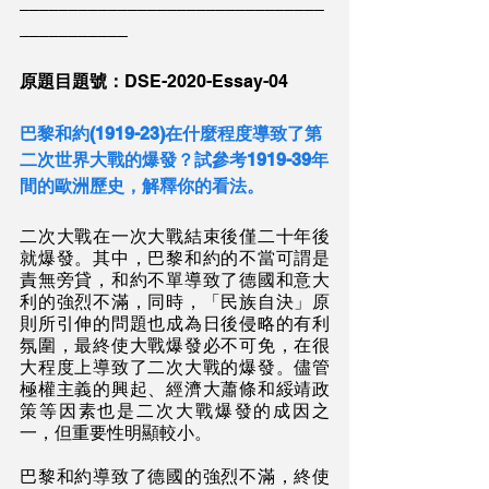
_______________________________
___________
原題目題號：
DSE-2020-Essay-04
巴黎和約(1919-23)在什麼程度導致了第
二次世界大戰的爆發？試參考1919-39年
間的歐洲歷史，解釋你的看法。
二次大戰在一次大戰結束後僅二十年後
就爆發。其中，巴黎和約的不當可謂是
責無旁貸，和約不單導致了德國和意大
利的強烈不滿，同時，「民族自決」原
則所引伸的問題也成為日後侵略的有利
氛圍，最終使大戰爆發必不可免，在很
大程度上導致了二次大戰的爆發。儘管
極權主義的興起、經濟大蕭條和綏靖政
策等因素也是二次大戰爆發的成因之
一，但重要性明顯較小。
巴黎和約導致了德國的強烈不滿，終使