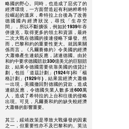
略國的野心。同時，也造成了惡劣了的
經濟環境，一方面營造起有利納粹希特
拉崛起的溫床，希特拉上台後為了改善
德國國內經濟狀況，尋找「生存空
間」，所以不斷擴張，例如於1939年吞
併捷克，取得更多的領土和資源，最終
二次大戰在德國的接連侵略下爆發。然
而，巴黎和約的重要性更大。就因果關
係而言，《凡爾賽條約》令美國的經濟
大蕭條產生連鎖反應，諸連德國。由於
和約中要求德國賠款330億美元的巨額賠
款，結果令德國需要依靠美國的借貸計
劃，包括「道茲計劃」(1924年)和「楊
格計劃」(1929年)，結果當經濟大蕭條
一出現，美國撤回對德國的貸款，造成
連鎖反應，令德國失業人數多達600萬
人，造成了希特拉的上台和往後的侵略
出現。可見，凡爾賽和約的缺失較經濟
大蕭條的影響重要。
其三，綏靖政策是導致大戰爆發的因素
之一，但重要性亦不及巴黎和約。英法